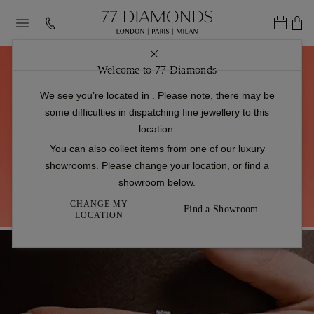
Welcome to 77 Diamonds
We see you’re located in
. Please note, there may be
Limited Time Offer - Скидка
some difficulties in dispatching fine jewellery to this
location.
до 30%
You can also collect items from one of our luxury
showrooms. Please change your location, or find a
Ищете что-то блестящее? Найдите идеальный подарок с 77.
showroom below.
CHANGE MY
Find a Showroom
LOCATION