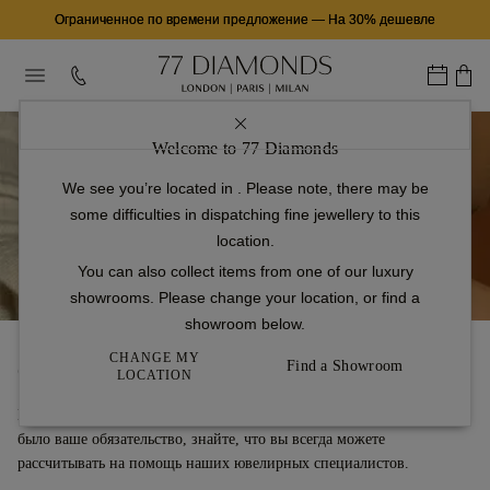
Ограниченное по времени предложение
—
На 30% дешевле
Welcome to 77 Diamonds
We see you’re located in
. Please note, there may be
Обслуживание клиентов
some difficulties in dispatching fine jewellery to this
location.
You can also collect items from one of our luxury
showrooms. Please change your location, or find a
showroom below.
CHANGE MY
Find a Showroom
Свяжитесь с нами
LOCATION
Каким бы маленьким ни был ваш вопрос, каким бы большим ни
было ваше обязательство, знайте, что вы всегда можете
рассчитывать на помощь наших ювелирных специалистов.