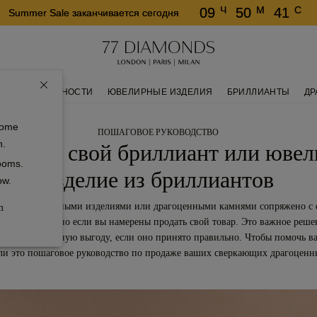
Ч
М
С
09
50
41
Summer Sale заканчивается сегодня
КОЛЬЦА ВЕЧНОСТИ
ЮВЕЛИРНЫЕ ИЗДЕЛИЯ
БРИЛЛИАНТЫ
ДР
some
ПОШАГОВОЕ РУКОВОДСТВО
n.
родать свой бриллиант или юве
rooms.
изделие из бриллиантов
ow.
нными ювелирными изделиями или драгоценными камнями сопряжено с 
m
остью, особенно если вы намерены продать свой товар. Это важное реше
сти значительную выгоду, если оно принято правильно. Чтобы помочь ва
ли это пошаговое руководство по продаже ваших сверкающих драгоценн