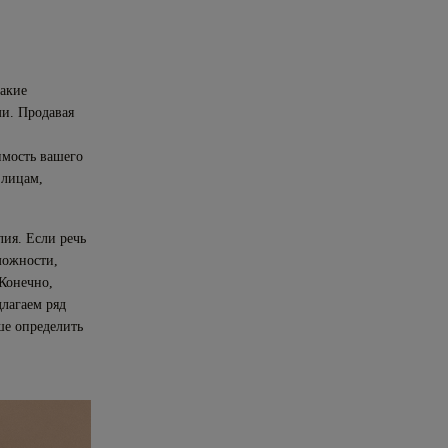
какие
и. Продавая
имость вашего
 лицам,
ия. Если речь
можности,
Конечно,
лагаем ряд
ше определить