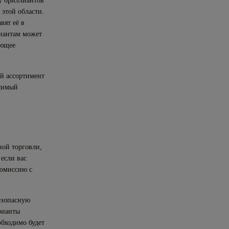
у бриллиантов
этой области.
вят её в
лиантам может
ующее
й ассортимент
исимый
ной торговли,
 если вас
комиссию с
безопасную
рианты
обходимо будет