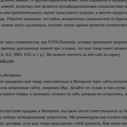
отдельных камней, то другим вариантом может быть обращение к продавц
 камней, поскольку они являются сертифицированными специалистами в 
ть вам приблизительную оценку цены вашего изделия, и многие предоста
де. Обратите внимание, что найти авторитетных специалистов по брил
а оценки могут различаться, поэтому лучше заранее провести соответств
м таких специалистов, как TOVA Diamonds, которые принимают широки
 цветных драгоценных камней при условии, что ваш товар имеет незав
A, IGI, HRD, EGL и т. д.). Вы можете посетить их веб-сайт по адресу
nds.com
.
з Интернет
те продавать свой товар самостоятельно в Интернете через сайты рознич
, или аукционные сайты, например eBay. Делайте это только в том случае,
а вашего товара, и проверьте, взимает ли сайт, которым вы пользуетесь, 
 осуществляя продажи в Интернете, вы также несете ответственность за 
ра любому потенциальному покупателю. Мы рекомендуем вам изучить ва
уг доставки, если ваш товар представляет собой ценность. Вам также не