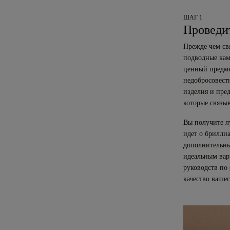
ШАГ 1
Проведи
Прежде чем св
подводные кам
ценный предмет
недобросовест
изделия и пре
которые связыв
Вы получите л
идет о брилли
дополнительны
идеальным вар
руководств по
качество вашег