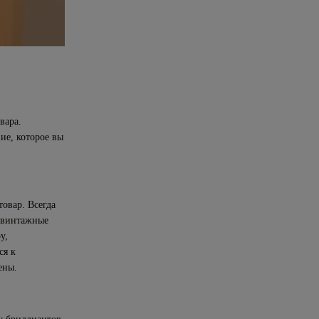
вара.
ие, которое вы
товар. Всегда
е винтажные
у,
ся к
ены.