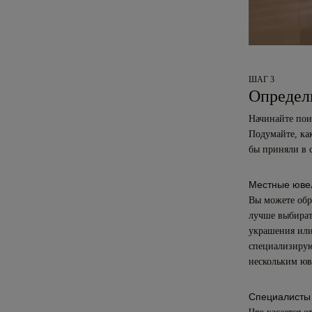
ШАГ 3
Определ
Начинайте поис
Подумайте, ка
бы приняли в 
Местные юве
Вы можете обр
лучше выбират
украшения или
специализирую
нескольким юв
Специалисты