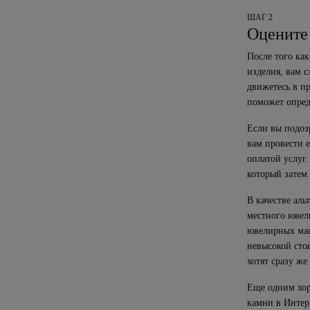
ШАГ 2
Оцените
После того как
изделия, вам с
движетесь в п
поможет опреде
Если вы подоз
вам провести 
оплатой услуг.
который затем
В качестве ал
местного ювел
ювелирных маг
невысокой сто
хотят сразу же
Еще одним хор
камни в Интер