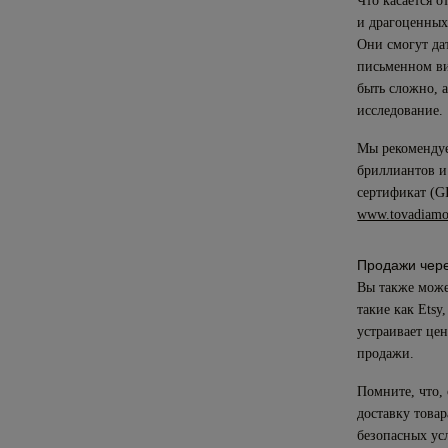
Что касается 
и драгоценных
Они смогут да
письменном ви
быть сложно, 
исследование.
Мы рекомендуе
бриллиантов и
сертификат (GI
www.tovadiamo
Продажи чере
Вы также може
такие как Etsy
устраивает цен
продажи.
Помните, что,
доставку това
безопасных усл