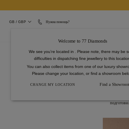
GB / GBP
Нужна помощь?
ОБРУЧАЛЬНЫЕ КОЛЬЦА
СВАДЕБНЫЕ КОЛЬЦА
Welcome to 77 Diamonds
We see you’re located in
. Please note, there may be 
difficulties in dispatching fine jewellery to this locatio
Как п
You can also collect items from one of our luxury show
Please change your location, or find a showroom bel
Владение це
Find a Showroo
CHANGE MY LOCATION
ответственн
может прине
подготови