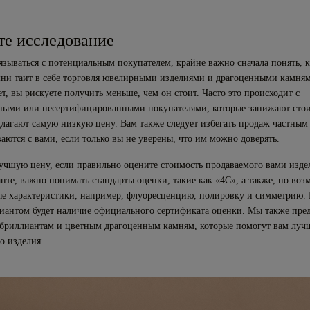
те исследование
язываться с потенциальным покупателем, крайне важно сначала понять, 
ни таит в себе торговля ювелирными изделиями и драгоценными камням
, вы рискуете получить меньше, чем он стоит. Часто это происходит с
ными или несертифицированными покупателями, которые занижают сто
длагают самую низкую цену. Вам также следует избегать продаж частным
аются с вами, если только вы не уверены, что им можно доверять.
учшую цену, если правильно оцените стоимость продаваемого вами издел
анте, важно понимать стандарты оценки, такие как «4С», а также, по воз
е характеристики, например, флуоресценцию, полировку и симметрию. 
иантом будет наличие официального сертификата оценки. Мы также пред
бриллиантам
и
цветным драгоценным камням
, которые помогут вам луч
о изделия.