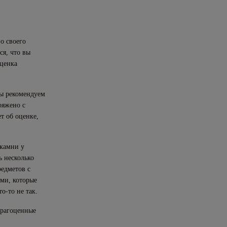
во своего
ся, что вы
Оценка
мы рекомендуем
ряжено с
т об оценке,
 камни у
ь несколько
редметов с
ами, которые
о-то не так.
драгоценные