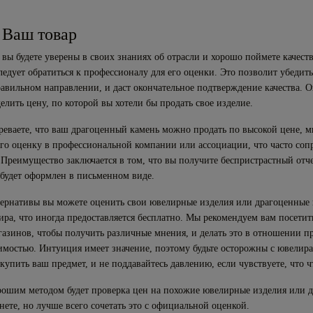
 Ваш товар
 вы будете уверены в своих знаниях об отрасли и хорошо поймете качест
ледует обратиться к профессионалу для его оценки. Это позволит убедить
равильном направлении, и даст окончательное подтверждение качества. 
лить цену, по которой вы хотели бы продать свое изделие.
реваете, что ваш драгоценный камень можно продать по высокой цене, 
его оценку в профессиональной компании или ассоциации, что часто соп
 Преимущество заключается в том, что вы получите беспристрастный отче
 будет оформлен в письменном виде.
ьтернативы вы можете оценить свои ювелирные изделия или драгоценные
ира, что иногда предоставляется бесплатно. Мы рекомендуем вам посетит
азинов, чтобы получить различные мнения, и делать это в отношении п
имостью. Интуиция имеет значение, поэтому будьте осторожны с ювелир
 купить ваш предмет, и не поддавайтесь давлению, если чувствуете, что чт
ошим методом будет проверка цен на похожие ювелирные изделия или 
нете, но лучше всего сочетать это с официальной оценкой.