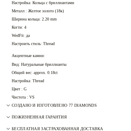
Настройка: Кольца с бриллиантами
Металл :
Желтое золото (18к)
Ширина кольца: 2.20 mm
Когти: 4
WedFit: да
Настроить стиль: Thread
Акцентные камни:
Вид: Натуральные бриллианты
Общий вес: approx. 0.18ct
Настройка: Thread
Цвет : G
Чистота : VS
СОЗДАНО И ИЗГОТОВЛЕНО 77 DIAMONDS
Искусство ювелирного мастерства, воплощённое
ПОЖИЗНЕННАЯ ГАРАНТИЯ
мастерами 77 Diamonds — изделие за изделием.
При любой покупке в 77 Diamonds предоставляется
БЕСПЛАТНАЯ ЗАСТРАХОВАННАЯ ДОСТАВКА