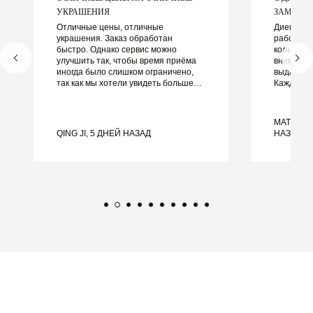
УКРАШЕНИЯ
ЗАМЕЧАТЕ
Отличные цены, отличные
Диего бы
украшения. Заказ обработан
работать
быстро. Однако сервис можно
кольцами.
улучшить так, чтобы время приёма
внимание
иногда было слишком ограничено,
выдающим
так как мы хотели увидеть больше
Каждая д
образцов, но пришлось
идеально,
записываться на другой день. В
не могли 
целом хороший опыт, качественные
этого оп
MATEUSZ
украшения. Жена счастлива.
рекоменду
QING JI, 5 ДНЕЙ НАЗАД
НАЗАД
красивые
обручаль