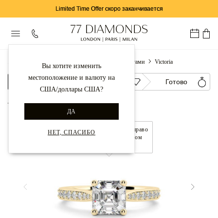
Limited Time Offer скоро заканчивается
...
Обручальные Кольца
Кольца С Бриллиантами
Victoria
Вы хотите изменить
местоположение и валюту на
Настройка
Бриллиант
Готово
США/доллары США?
Вернуться в галерею
ДА
Перемещайте влево и вправо
НЕТ, СПАСИБО
для управления обзором
360°