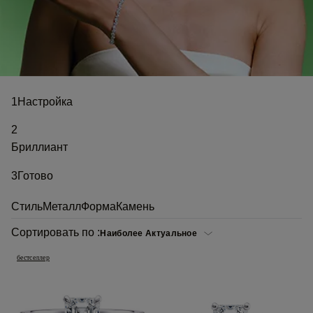
1
Настройка
2
Бриллиант
3
Готово
Стиль
Металл
Форма
Камень
Сортировать по :
бестселлер