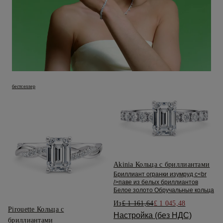
бестселлер
Akinia Кольца с бриллиантами
Бриллиант огранки изумруд с<br
/>паве из белых бриллиантов
Белое золото Обручальные кольца
Из
£ 1 161,64
£ 1 045,48
Pirouette Кольца с
Настройка (без НДС)
бриллиантами