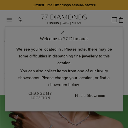
Limited Time Offer скоро заканчивается
...
Welcome to 77 Diamonds
домашняя страница
Обручальные кольца
We see you’re located in
. Please note, there may be
Кольца с бриллиантами
some difficulties in dispatching fine jewellery to this
Emerald Cut Diamond Band Engagement Rings
location.
Emerald Cut Diamond Band Engagement Rings
You can also collect items from one of our luxury
showrooms. Please change your location, or find a
Вневременная классика с неизменным шармом — идеальное
showroom below.
кольцо, символизирующее вашу любовь и преданность.
CHANGE MY
Find a Showroom
LOCATION