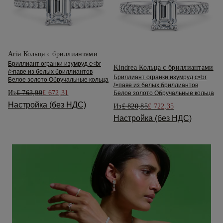
Aria Кольца с бриллиантами
Бриллиант огранки изумруд с<br
Kindrea Кольца с бриллиантами
/>паве из белых бриллиантов
Бриллиант огранки изумруд с<br
Белое золото Обручальные кольца
/>паве из белых бриллиантов
Из
£ 763,99
£ 672,31
Белое золото Обручальные кольца
Настройка (без НДС)
Из
£ 820,85
£ 722,35
Настройка (без НДС)