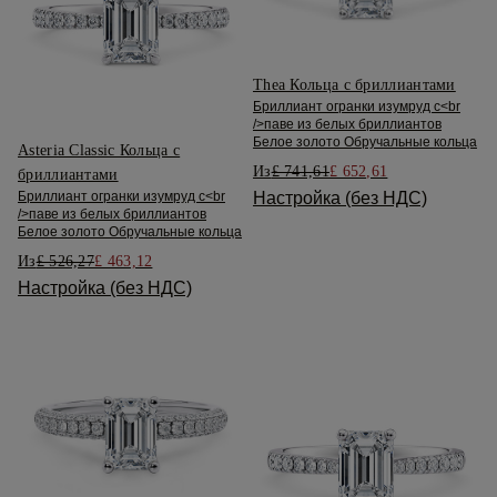
Thea Кольца с бриллиантами
Бриллиант огранки изумруд с<br
/>паве из белых бриллиантов
Белое золото Обручальные кольца
Asteria Classic Кольца с
Из
£ 741,61
£ 652,61
бриллиантами
Бриллиант огранки изумруд с<br
Настройка (без НДС)
/>паве из белых бриллиантов
Белое золото Обручальные кольца
Из
£ 526,27
£ 463,12
Настройка (без НДС)