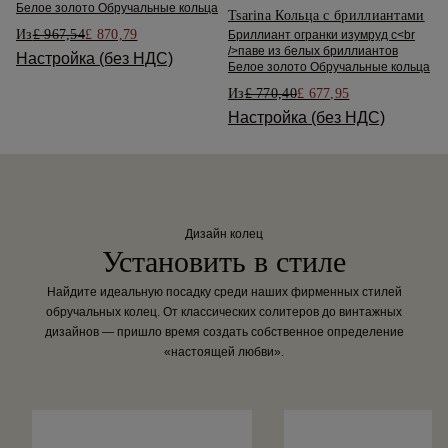
Белое золото Обручальные кольца
Tsarina Кольца с бриллиантами
Из
£ 967,54
£ 870,79
Бриллиант огранки изумруд с<br
/>паве из белых бриллиантов
Настройка (без НДС)
Белое золото Обручальные кольца
Из
£ 770,40
£ 677,95
Настройка (без НДС)
Дизайн колец
Установить в стиле
Найдите идеальную посадку среди наших фирменных стилей
обручальных колец. От классических солитеров до винтажных
дизайнов — пришло время создать собственное определение
«настоящей любви».