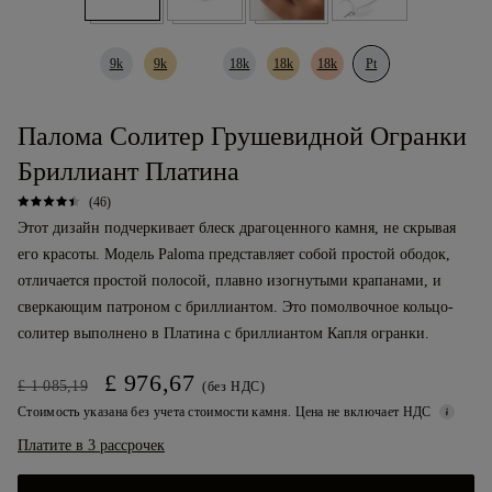
9k
9k
18k
18k
18k
Pt
Палома Солитер Грушевидной Огранки
Бриллиант Платина
(46)
Этот дизайн подчеркивает блеск драгоценного камня, не скрывая
его красоты. Модель Paloma представляет собой простой ободок,
отличается простой полосой, плавно изогнутыми крапанами, и
сверкающим патроном с бриллиантом. Это помолвочное кольцо-
солитер выполнено в Платина с бриллиантом Капля огранки.
£ 976,67
£ 1 085,19
(без НДС)
Стоимость указана без учета стоимости камня. Цена не включает НДС
Платите в 3 рассрочек