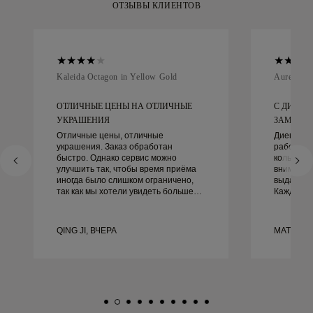
ОТЗЫВЫ КЛИЕНТОВ
Kaleida Octagon in Yellow Gold
Aurelle in
ОТЛИЧНЫЕ ЦЕНЫ НА ОТЛИЧНЫЕ
С ДИЕГО
УКРАШЕНИЯ
ЗАМЕЧАТЕ
Отличные цены, отличные
Диего бы
украшения. Заказ обработан
работать
быстро. Однако сервис можно
кольцами.
улучшить так, чтобы время приёма
внимание
иногда было слишком ограничено,
выдающим
так как мы хотели увидеть больше
Каждая д
образцов, но пришлось
идеально,
записываться на другой день. В
не могли 
целом хороший опыт, качественные
этого оп
QING JI, ВЧЕРА
MATEUSZ
украшения. Жена счастлива.
рекоменду
красивые
обручаль