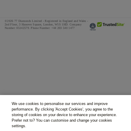
©2026 77 Diamonds Limited - Registered in England and Wales -
2nd Floor, 3 Hanover Square, London, W1S 1HD.
Company
Number:
05142579.
Phone Number:
+44 203 540 1477
We use cookies to personalise our services and improve
performance. By clicking 'Accept Cookies', you agree to the
storing of cookies on your device to enhance your experience.
Prefer not to? You can customise and change your cookies
settings.