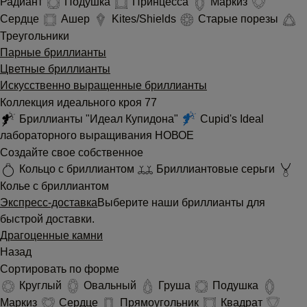
Радиант
Подушка
Принцесса
Маркиз
Сердце
Ашер
Kites/Shields
Старые порезы
Треугольники
Парные бриллианты
Цветные бриллианты
Искусственно выращенные бриллианты
Коллекция идеального кроя 77
Бриллианты "Идеал Купидона"
Cupid's Ideal
лабораторного выращивания
НОВОЕ
Создайте свое собственное
Кольцо с бриллиантом
Бриллиантовые серьги
Колье с бриллиантом
Экспресс-доставка
Выберите наши бриллианты для
быстрой доставки.
Драгоценные камни
Назад
Сортировать по форме
Круглый
Овальный
Груша
Подушка
Маркиз
Сердце
Прямоугольник
Квадрат