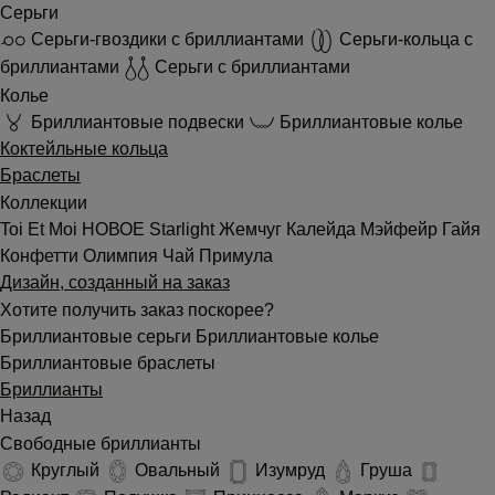
Серьги
Серьги-гвоздики с бриллиантами
Серьги-кольца с
бриллиантами
Серьги с бриллиантами
Колье
Бриллиантовые подвески
Бриллиантовые колье
Коктейльные кольца
Браслеты
Коллекции
Toi Et Moi
НОВОЕ
Starlight
Жемчуг
Калейда
Мэйфейр
Гайя
Конфетти
Олимпия
Чай
Примула
Дизайн, созданный на заказ
Хотите получить заказ поскорее?
Бриллиантовые серьги
Бриллиантовые колье
Бриллиантовые браслеты
Бриллианты
Назад
Свободные бриллианты
Круглый
Овальный
Изумруд
Груша