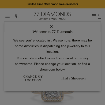
Limited Time Offer скоро заканчивается
...
Обручальные Кольца
С Ореолом
Olympia
Welcome to 77 Diamonds
Настройка
Бриллиант
Готово
We see you’re located in
. Please note, there may be
some difficulties in dispatching fine jewellery to this
Вернуться в галерею
location.
You can also collect items from one of our luxury
Перемещайте влево и вправо
showrooms. Please change your location, or find a
для управления обзором
showroom below.
360°
CHANGE MY
Find a Showroom
LOCATION