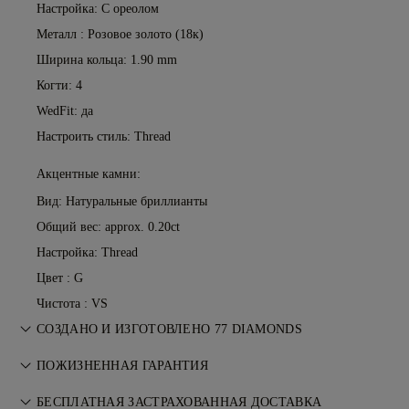
Настройка: С ореолом
Металл :
Розовое золото (18к)
Ширина кольца: 1.90 mm
Когти: 4
WedFit: да
Настроить стиль: Thread
Акцентные камни:
Вид: Натуральные бриллианты
Общий вес: approx. 0.20ct
Настройка: Thread
Цвет : G
Чистота : VS
СОЗДАНО И ИЗГОТОВЛЕНО 77 DIAMONDS
Искусство ювелирного мастерства, воплощённое
ПОЖИЗНЕННАЯ ГАРАНТИЯ
мастерами 77 Diamonds — изделие за изделием.
При любой покупке в 77 Diamonds предоставляется
БЕСПЛАТНАЯ ЗАСТРАХОВАННАЯ ДОСТАВКА