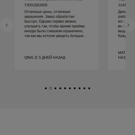
УКРАШЕНИЯ
ЗАМЕЧАТЕ
Отличные цены, отличные
Диего бы
украшения. Заказ обработан
работать
быстро. Однако сервис можно
кольцами.
улучшить так, чтобы время приёма
внимание
иногда было слишком ограничено,
выдающим
так как мы хотели увидеть больше
Каждая д
образцов, но пришлось
идеально,
записываться на другой день. В
не могли 
целом хороший опыт, качественные
этого оп
MATEUSZ
украшения. Жена счастлива.
рекоменду
QING JI, 5 ДНЕЙ НАЗАД
НАЗАД
красивые
обручаль