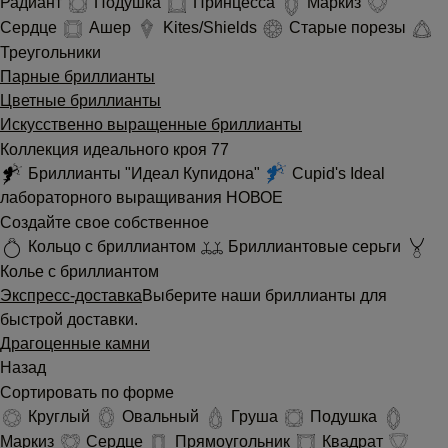
Радиант
Подушка
Принцесса
Маркиз
Сердце
Ашер
Kites/Shields
Старые порезы
Треугольники
Парные бриллианты
Цветные бриллианты
Искусственно выращенные бриллианты
Коллекция идеального кроя 77
Бриллианты "Идеал Купидона"
Cupid's Ideal
лабораторного выращивания
НОВОЕ
Создайте свое собственное
Кольцо с бриллиантом
Бриллиантовые серьги
Колье с бриллиантом
Экспресс-доставка
Выберите наши бриллианты для
быстрой доставки.
Драгоценные камни
Назад
Сортировать по форме
Круглый
Овальный
Груша
Подушка
Маркиз
Сердце
Прямоугольник
Квадрат