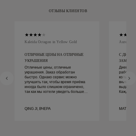
ОТЗЫВЫ КЛИЕНТОВ
Kaleida Octagon in Yellow Gold
Aurelle in
ОТЛИЧНЫЕ ЦЕНЫ НА ОТЛИЧНЫЕ
С ДИЕГО
УКРАШЕНИЯ
ЗАМЕЧАТЕ
Отличные цены, отличные
Диего бы
украшения. Заказ обработан
работать
быстро. Однако сервис можно
кольцами.
улучшить так, чтобы время приёма
внимание
иногда было слишком ограничено,
выдающим
так как мы хотели увидеть больше
Каждая д
образцов, но пришлось
идеально,
записываться на другой день. В
не могли 
целом хороший опыт, качественные
этого оп
QING JI, ВЧЕРА
MATEUSZ
украшения. Жена счастлива.
рекоменду
красивые
обручаль