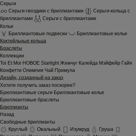
Серьги
Серьги-гвоздики с бриллиантами
Серьги-кольца с
бриллиантами
Серьги с бриллиантами
Колье
Бриллиантовые подвески
Бриллиантовые колье
Коктейльные кольца
Браслеты
Коллекции
Toi Et Moi
НОВОЕ
Starlight
Жемчуг
Калейда
Мэйфейр
Гайя
Конфетти
Олимпия
Чай
Примула
Дизайн, созданный на заказ
Хотите получить заказ поскорее?
Бриллиантовые серьги
Бриллиантовые колье
Бриллиантовые браслеты
Бриллианты
Назад
Свободные бриллианты
Круглый
Овальный
Изумруд
Груша