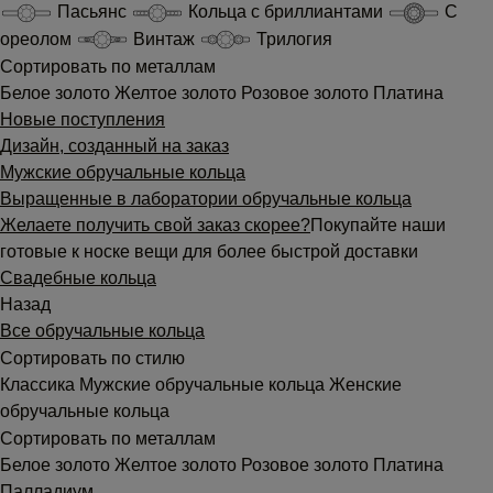
Пасьянс
Кольца с бриллиантами
С
ореолом
Винтаж
Трилогия
Сортировать по металлам
Белое золото
Желтое золото
Розовое золото
Платина
Новые поступления
Дизайн, созданный на заказ
Мужские обручальные кольца
Выращенные в лаборатории обручальные кольца
Желаете получить свой заказ скорее?
Покупайте наши
готовые к носке вещи для более быстрой доставки
Свадебные кольца
Назад
Все обручальные кольца
Сортировать по стилю
Классика
Мужские обручальные кольца
Женские
обручальные кольца
Сортировать по металлам
Белое золото
Желтое золото
Розовое золото
Платина
Палладиум