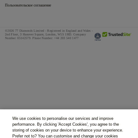
Пользовательское соглашение
©2026 77 Diamonds Limited - Registered in England and Wales -
2nd Floor, 3 Hanover Square, London, W1S 1HD.
Company
Number:
05142579.
Phone Number:
+44 203 540 1477
We use cookies to personalise our services and improve
performance. By clicking 'Accept Cookies', you agree to the
storing of cookies on your device to enhance your experience.
Prefer not to? You can customise and change your cookies