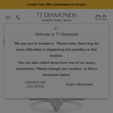
Limited Time Offer заканчивается сегодня
...
Обручальные Кольца
Кольца С Бриллиантами
Kindrea
Welcome to 77 Diamonds
Настройка
Бриллиант
Готово
We see you’re located in
. Please note, there may be
some difficulties in dispatching fine jewellery to this
Вернуться в галерею
location.
You can also collect items from one of our luxury
Перемещайте влево и вправо
showrooms. Please change your location, or find a
для управления обзором
showroom below.
360°
CHANGE MY
Find a Showroom
LOCATION