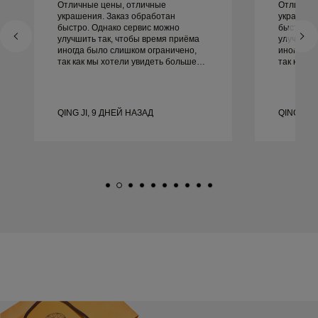
Отличные цены, отличные
Отличные
украшения. Заказ обработан
украшени
быстро. Однако сервис можно
быстро. 
улучшить так, чтобы время приёма
улучшить
иногда было слишком ограничено,
иногда б
так как мы хотели увидеть больше
так как м
образцов, но пришлось
образцов
записываться на другой день. В
записыват
целом хороший опыт, качественные
целом хо
украшения. Жена счастлива.
украшени
QING JI, 9 ДНЕЙ НАЗАД
QING JI,