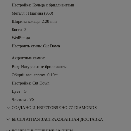
Настройка: Кольца с бриллиантами
Металл :
Платина (950)
Ширина кольца: 2.20 mm
Когти: 3
WedFit: да
Настроить стиль: Cut Down
Акцентные камни:
Вид: Натуральные бриллианты
Общий вес: approx. 0.19ct
Настройка: Cut Down
Цвет : G
Чистота : VS
СОЗДАНО И ИЗГОТОВЛЕНО 77 DIAMONDS
Искусство ювелирного мастерства, воплощённое
БЕСПЛАТНАЯ ЗАСТРАХОВАННАЯ ДОСТАВКА
мастерами 77 Diamonds — изделие за изделием.
Все почтовые расходы бесплатны, независимо от того, где