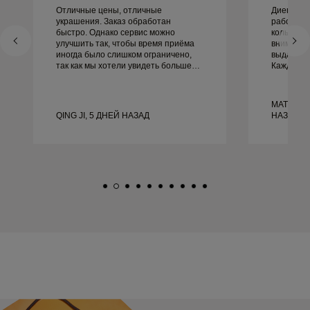
Отличные цены, отличные
Диего бы
украшения. Заказ обработан
работать
быстро. Однако сервис можно
кольцами.
улучшить так, чтобы время приёма
внимание
иногда было слишком ограничено,
выдающим
так как мы хотели увидеть больше
Каждая д
образцов, но пришлось
идеально,
записываться на другой день. В
не могли 
целом хороший опыт, качественные
этого оп
MATEUSZ
украшения. Жена счастлива.
рекоменду
QING JI, 5 ДНЕЙ НАЗАД
НАЗАД
красивые
обручаль