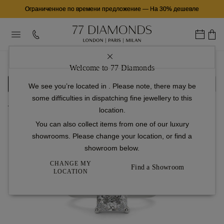
Ограниченное по времени предложение
—
На 30% дешевле
...
Обручальные Кольца
Пасьянс
Iris
Welcome to 77 Diamonds
Настройка
Бриллиант
Готово
We see you’re located in
. Please note, there may be
some difficulties in dispatching fine jewellery to this
Вернуться в галерею
location.
You can also collect items from one of our luxury
Перемещайте влево и вправо
showrooms. Please change your location, or find a
для управления обзором
showroom below.
360°
CHANGE MY
Find a Showroom
LOCATION