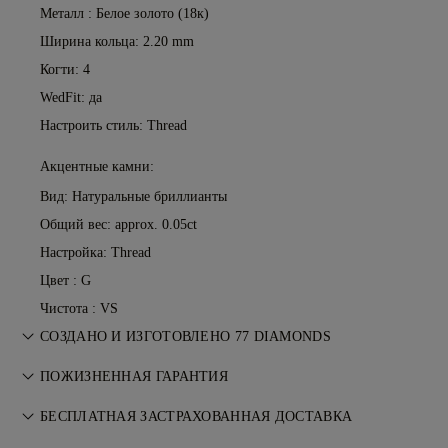
Металл :
Белое золото (18к)
Ширина кольца: 2.20 mm
Когти: 4
WedFit: да
Настроить стиль: Thread
Акцентные камни:
Вид: Натуральные бриллианты
Общий вес: approx. 0.05ct
Настройка: Thread
Цвет : G
Чистота : VS
СОЗДАНО И ИЗГОТОВЛЕНО 77 DIAMONDS
Искусство ювелирного мастерства, воплощённое
ПОЖИЗНЕННАЯ ГАРАНТИЯ
мастерами 77 Diamonds — изделие за изделием.
При любой покупке в 77 Diamonds предоставляется
БЕСПЛАТНАЯ ЗАСТРАХОВАННАЯ ДОСТАВКА
пожизненная гарантия на производственные дефекты. Все