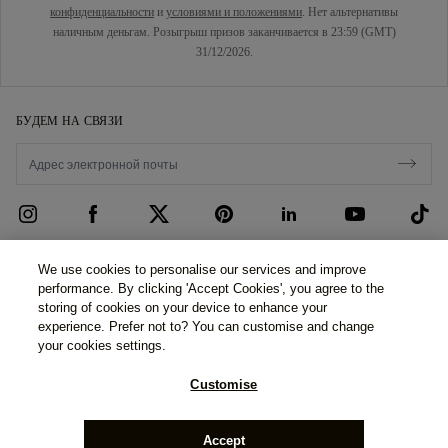
конфиденциальности
и
условиями и положениями
. Нет альтернативы
наличным деньгам. Розыгрыш призов заканчивается в 23:59 (GMT)
31/12/2026.
БУДЕМ НА СВЯЗИ
ОБСЛУЖИВАНИЕ КЛИЕНТОВ
We use cookies to personalise our services and improve
performance. By clicking 'Accept Cookies', you agree to the
Свяжитесь с нами
О НАС
storing of cookies on your device to enhance your
experience. Prefer not to? You can customise and change
Запишитесь на прием
Наша История
ЗАКОННОСТЬ И КОНФИДЕНЦИАЛЬНОСТЬ
your cookies settings.
ЧАВО
Наши Шоурумы
Политика конфиденциальности
Customise
Доставка и возвраты
Наши Гарантии
Политика cookie
Правила и условия рассрочки
©2026 77 Diamonds Limited - Registered in England and Wales -
Ответственный Поиск
Пользовательское соглашение
2nd Floor, 3 Hanover Square, London, W1S 1HD.
Company
Accept