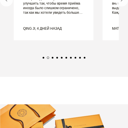
улучшить так, чтобы время приёма
внимание
иногда было слишком ограничено,
выдающим
так как мы хотели увидеть больше
Каждая д
образцов, но пришлось
идеально,
записываться на другой день. В
не могли 
целом хороший опыт, качественные
этого оп
QING JI, 4 ДНЕЙ НАЗАД
MATEUSZ
украшения. Жена счастлива.
рекоменду
красивые
обручаль