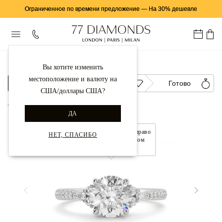
Ограниченное по времени предложение
—
На 30% дешевле
...
Обручальные Кольца
Винтаж
Gaia
Вы хотите изменить
местоположение и валюту на
Настройка
Бриллиант
Готово
США/доллары США?
Вернуться в галерею
ДА
Перемещайте влево и вправо
НЕТ, СПАСИБО
для управления обзором
360°