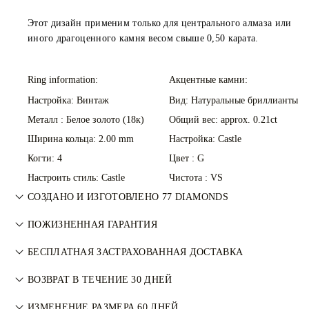
Этот дизайн применим только для центрального алмаза или
иного драгоценного камня весом свыше 0,50 карата.
Ring information:
Акцентные камни:
Настройка: Винтаж
Вид: Натуральные бриллианты
Металл :
Белое золото (18к)
Общий вес: approx. 0.21ct
Ширина кольца: 2.00 mm
Настройка: Castle
Когти: 4
Цвет : G
Настроить стиль: Castle
Чистота : VS
СОЗДАНО И ИЗГОТОВЛЕНО 77 DIAMONDS
Искусство ювелирного мастерства, воплощённое
ПОЖИЗНЕННАЯ ГАРАНТИЯ
мастерами 77 Diamonds — изделие за изделием.
При любой покупке в 77 Diamonds предоставляется
БЕСПЛАТНАЯ ЗАСТРАХОВАННАЯ ДОСТАВКА
пожизненная гарантия на производственные дефекты. Все
Все почтовые расходы бесплатны, независимо от того, где
необходимые ремонты выполняются бесплатно.
ВОЗВРАТ В ТЕЧЕНИЕ 30 ДНЕЙ
Вы живете. Мы отправим Ваш товар без риска и с полной
Подробнее — в
Условиях
.
Если вы не полностью довольны покупкой, вы можете
страховкой через специальную службу доставки FedEx или
ИЗМЕНЕНИЕ РАЗМЕРА 60 ДНЕЙ