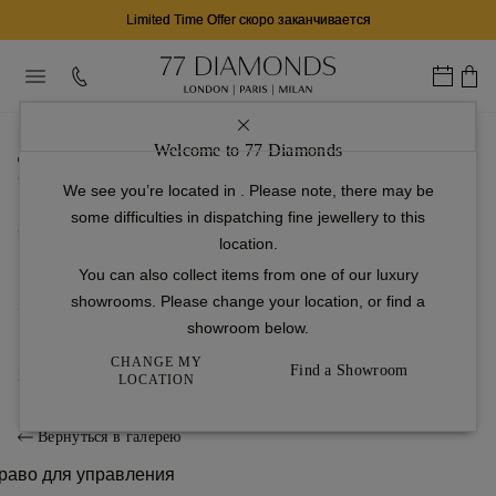
Limited Time Offer скоро заканчивается
...
Welcome to 77 Diamonds
домашняя страница
Обручальные кольца
We see you’re located in
. Please note, there may be
Пасьянс
some difficulties in dispatching fine jewellery to this
Contour
location.
1
Настройка
You can also collect items from one of our luxury
showrooms. Please change your location, or find a
2
showroom below.
Бриллиант
CHANGE MY
Find a Showroom
3
Готово
LOCATION
Вернуться в галерею
раво для управления