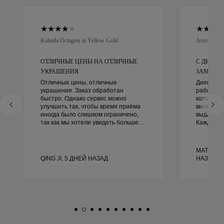
Kaleida Octagon in Yellow Gold
Aurelle in 
ОТЛИЧНЫЕ ЦЕНЫ НА ОТЛИЧНЫЕ
С ДИЕГО
УКРАШЕНИЯ
ЗАМЕЧАТЕ
Отличные цены, отличные
Диего бы
украшения. Заказ обработан
работать
быстро. Однако сервис можно
кольцами.
улучшить так, чтобы время приёма
внимание
иногда было слишком ограничено,
выдающим
так как мы хотели увидеть больше
Каждая д
образцов, но пришлось
идеально,
записываться на другой день. В
не могли 
целом хороший опыт, качественные
этого оп
MATEUSZ
украшения. Жена счастлива.
рекоменду
QING JI, 5 ДНЕЙ НАЗАД
НАЗАД
красивые
обручаль