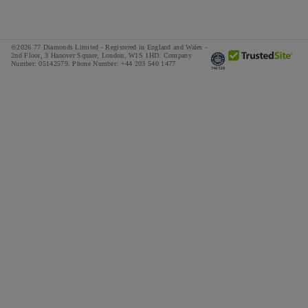
ЧАВО
Наши Шоурумы
Политика конфиденциальности
Доставка и возвраты
Наши Гарантии
Политика cookie
Правила и условия рассрочки
©2026 77 Diamonds Limited - Registered in England and Wales -
Ответственный Поиск
Пользовательское соглашение
2nd Floor, 3 Hanover Square, London, W1S 1HD.
Company
Number:
05142579.
Phone Number:
+44 203 540 1477
Калькулятор налогов и сборов
СМИ
Специальные предложения
Награды
Отзывы
Вакансии
The Notebook