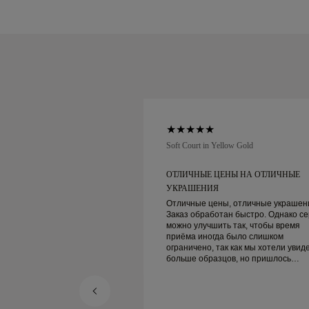
low Gold
Soft Court in Yellow Gold
СЛУЖИВАНИЕ
ОТЛИЧНЫЕ ЦЕНЫ НА ОТЛИЧНЫЕ
ОТРЯСАЮЩЕЕ...
УКРАШЕНИЯ
уживание клиентов и
Отличные цены, отличные украшен
ены с безопасной
Заказ обработан быстро. Однако се
можно улучшить так, чтобы время
приёма иногда было слишком
ограничено, так как мы хотели увид
больше образцов, но пришлось
записываться на другой день. В целом
хороший опыт, качественные
украшения. Жена счастлива.