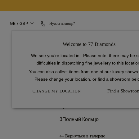
GB / GBP
Нужна помощь?
ОБРУЧАЛЬНЫЕ КОЛЬЦА
СВАДЕБНЫЕ КОЛЬЦА
Welcome to 77 Diamonds
...
We see you’re located in
. Please note, there may be 
домашняя страница
difficulties in dispatching fine jewellery to this locatio
Обручальные кольца
С ореолом
You can also collect items from one of our luxury show
Bellatrix
Please change your location, or find a showroom bel
1
Выберите Настройки
Find a Showroo
CHANGE MY LOCATION
2
Бриллиант
3
Полный Кольцо
Вернуться в галерею