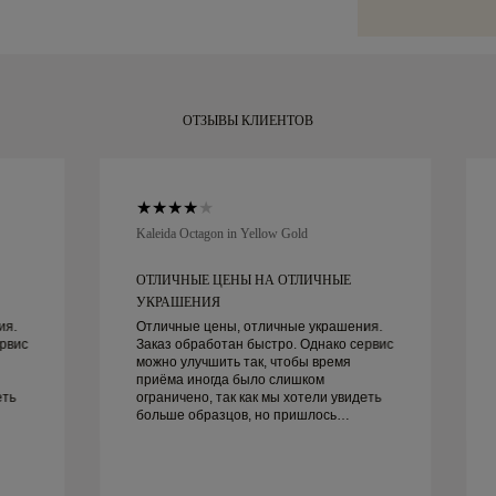
Malca-Amit или
и готовое к ва
своей покупкой
в течение 30 д
ОТЗЫВЫ КЛИЕНТОВ
Kaleida Octagon in Yellow Gold
ОТЛИЧНЫЕ ЦЕНЫ НА ОТЛИЧНЫЕ
УКРАШЕНИЯ
ия.
Отличные цены, отличные украшения.
рвис
Заказ обработан быстро. Однако сервис
можно улучшить так, чтобы время
приёма иногда было слишком
еть
ограничено, так как мы хотели увидеть
больше образцов, но пришлось
записываться на другой день. В целом
хороший опыт, качественные
украшения. Жена счастлива.