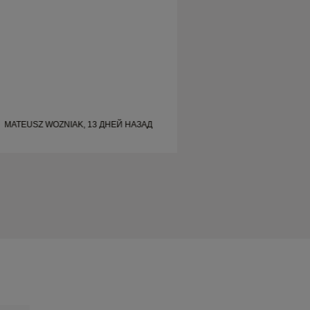
сделанные обручальные кольца.
сделанные обручал
MATEUSZ WOZNIAK, 13 ДНЕЙ НАЗАД
MATEUSZ WOZNIAK