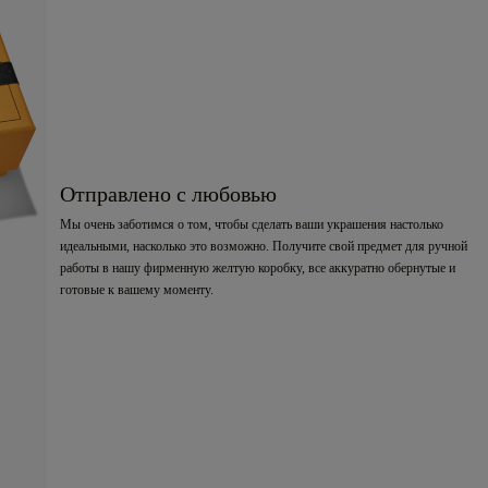
Отправлено с любовью
Мы очень заботимся о том, чтобы сделать ваши украшения настолько
идеальными, насколько это возможно. Получите свой предмет для ручной
работы в нашу фирменную желтую коробку, все аккуратно обернутые и
готовые к вашему моменту.