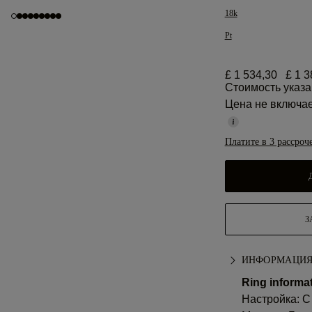
18k
Pt
£ 1 534,30
£ 1 3
Стоимость указа
Цена не включа
Платите в 3 рассроч
З
ИНФОРМАЦИЯ
Ring informat
Настройка: С