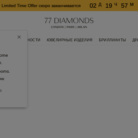
Д
Ч
М
02
19
57
Limited Time Offer скоро заканчивается
КОЛЬЦА ВЕЧНОСТИ
ЮВЕЛИРНЫЕ ИЗДЕЛИЯ
БРИЛЛИАНТЫ
ДР
some
n.
rooms.
ow.
m