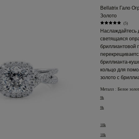
Bellatrix Гало 
Золото
(5)
Наслаждайтесь 
светящаяся опр
бриллиантовой п
перекрещивается
бриллианта-кушо
кольцо для помо
золото с брилли
Металл :
Белое золот
9k
9k
18k
18k