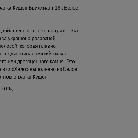
Огранка Кушон Бриллиант 18k Белое
двойственностью Беллатрикс. Эта
ава украшена разрезной
олосой, которая плавно
, подчеркивая мягкий силуэт
та или драгоценного камня. Это
лвки «Хало» выполнено из Белое
антом огранки Кушон.
о (18к)