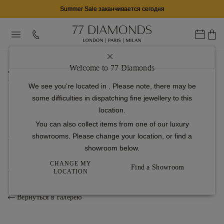
Summer Sale заканчивается сегодня
...
Welcome to 77 Diamonds
домашняя страница
Обручальные кольца
We see you’re located in
. Please note, there may be
Пасьянс
some difficulties in dispatching fine jewellery to this
Ballerina
location.
1
Настройка
You can also collect items from one of our luxury
showrooms. Please change your location, or find a
2
showroom below.
Бриллиант
CHANGE MY
Find a Showroom
3
Готово
LOCATION
Вернуться в галерею