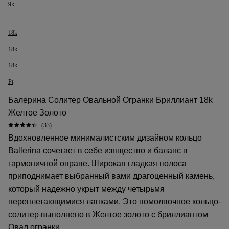
9k
18k
18k
18k
Pt
Балерина Солитер Овальной Огранки Бриллиант 18k
Желтое Золото
(33)
Вдохновленное минималистским дизайном кольцо
Ballerina сочетает в себе изящество и баланс в
гармоничной оправе. Широкая гладкая полоса
приподнимает выбранный вами драгоценный камень,
который надежно укрыт между четырьмя
переплетающимися лапками. Это помолвочное кольцо-
солитер выполнено в Желтое золото с бриллиантом
Овал огранки.