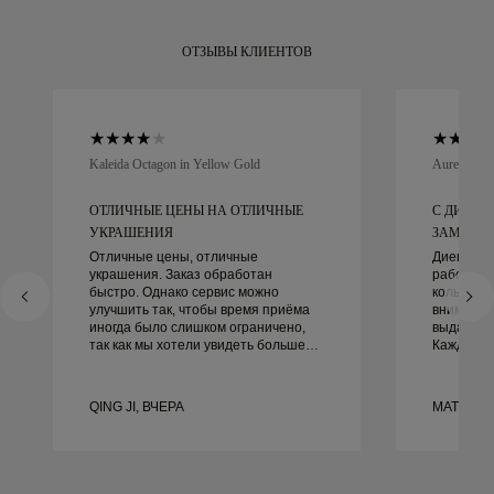
ОТЗЫВЫ КЛИЕНТОВ
Kaleida Octagon in Yellow Gold
Aurelle in 
ОТЛИЧНЫЕ ЦЕНЫ НА ОТЛИЧНЫЕ
С ДИЕГО
УКРАШЕНИЯ
ЗАМЕЧАТЕ
Отличные цены, отличные
Диего бы
украшения. Заказ обработан
работать
быстро. Однако сервис можно
кольцами.
улучшить так, чтобы время приёма
внимание
иногда было слишком ограничено,
выдающим
так как мы хотели увидеть больше
Каждая д
образцов, но пришлось
идеально,
записываться на другой день. В
не могли 
целом хороший опыт, качественные
этого оп
QING JI, ВЧЕРА
MATEUSZ
украшения. Жена счастлива.
рекоменду
красивые
обручаль