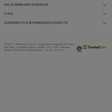
ОБСЛУЖИВАНИЕ КЛИЕНТОВ
Свяжитесь с нами
О НАС
Запишитесь на прием
Наша История
ЗАКОННОСТЬ И КОНФИДЕНЦИАЛЬНОСТЬ
ЧАВО
Наши Шоурумы
Политика конфиденциальности
Доставка и возвраты
Наши Гарантии
Политика cookie
Правила и условия рассрочки
©2026 77 Diamonds Limited - Registered in England and Wales -
Ответственный Поиск
Пользовательское соглашение
2nd Floor, 3 Hanover Square, London, W1S 1HD.
Company
Number:
05142579.
Phone Number:
+44 203 540 1477
Калькулятор налогов и сборов
СМИ
Специальные предложения
Награды
Отзывы
Вакансии
The Notebook