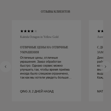
ОТЗЫВЫ КЛИЕНТОВ
Kaleida Octagon in Yellow Gold
Aurelle in 
ОТЛИЧНЫЕ ЦЕНЫ НА ОТЛИЧНЫЕ
С ДИЕГО
УКРАШЕНИЯ
ЗАМЕЧАТЕ
Отличные цены, отличные
Диего бы
украшения. Заказ обработан
работать
быстро. Однако сервис можно
кольцами.
улучшить так, чтобы время приёма
внимание
иногда было слишком ограничено,
выдающим
так как мы хотели увидеть больше
Каждая д
образцов, но пришлось
идеально,
записываться на другой день. В
не могли 
целом хороший опыт, качественные
этого оп
QING JI, 2 ДНЕЙ НАЗАД
MATEUSZ
украшения. Жена счастлива.
рекоменду
красивые
обручаль