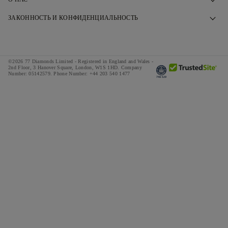
Запишитесь на прием
Наша История
ЗАКОННОСТЬ И КОНФИДЕНЦИАЛЬНОСТЬ
ЧАВО
Наши Шоурумы
Политика конфиденциальности
Доставка и возвраты
Наши Гарантии
Политика cookie
Правила и условия рассрочки
©2026 77 Diamonds Limited - Registered in England and Wales -
Ответственный Поиск
Пользовательское соглашение
2nd Floor, 3 Hanover Square, London, W1S 1HD.
Company
Number:
05142579.
Phone Number:
+44 203 540 1477
Калькулятор налогов и сборов
СМИ
Специальные предложения
Награды
Отзывы
Вакансии
The Notebook