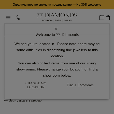
Ограниченное по времени предложение
—
На 30% дешевле
...
Welcome to 77 Diamonds
домашняя страница
Обручальные кольца
We see you’re located in
. Please note, there may be
Пасьянс
some difficulties in dispatching fine jewellery to this
Ballerina
location.
1
Настройка
You can also collect items from one of our luxury
showrooms. Please change your location, or find a
2
showroom below.
Бриллиант
CHANGE MY
Find a Showroom
3
Готово
LOCATION
Вернуться в галерею