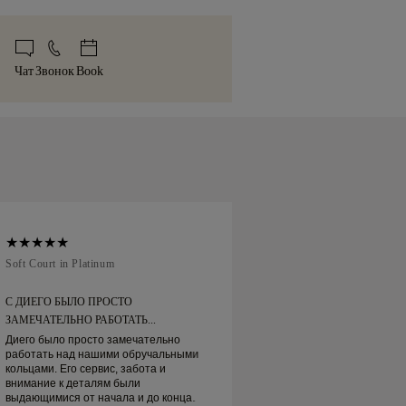
менение размера в течение 60 дней
х проблем с доставкой. Для некоторых
обое внимание каждому украшению.
и. Подробнее см.
политику размеров
.
 товаров мы используем
ручной работы будет доставлено в
нные службы доставки, такие как
той коробке, аккуратно упакованное
Чат
Звонок
Book
 Brinks. Если Вы не совсем довольны
жному моменту.
, Вы можете вернуть или обменять ее
ней.
Soft Court in Platinum
Traditional Court in
С ДИЕГО БЫЛО ПРОСТО
ЗАКАЗАЛ ОБРУЧА
ЗАМЕЧАТЕЛЬНО РАБОТАТЬ...
ОНЛАЙН
Диего было просто замечательно
Заказал обручальн
работать над нашими обручальными
Пришёл вовремя. О
кольцами. Его сервис, забота и
Моё платиновое об
внимание к деталям были
действительно прек
выдающимися от начала и до конца.
довольна