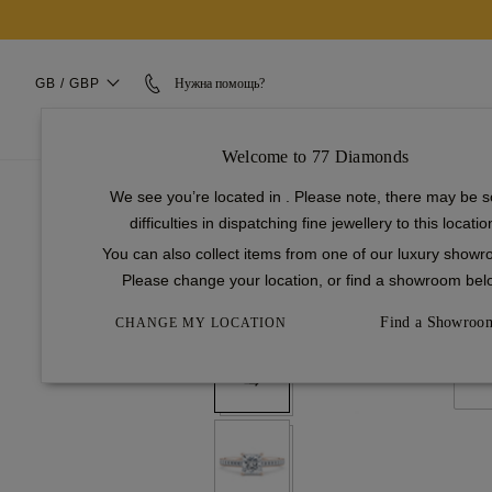
GB / GBP
Нужна помощь?
ОБРУЧАЛЬНЫЕ КОЛЬЦА
СВАДЕБНЫЕ КОЛЬЦА
Welcome to 77 Diamonds
...
Обручальные Кольца
Кольца С Бриллиа
We see you’re located in
. Please note, there may be 
difficulties in dispatching fine jewellery to this locatio
1
Выберите Настройки
You can also collect items from one of our luxury show
Please change your location, or find a showroom bel
Вернуться в галерею
Find a Showroo
CHANGE MY LOCATION
Дв