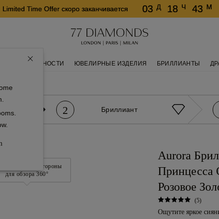
Д
Ч
М
03
18
43
Limited Time Offer скоро заканчивается
КОЛЬЦА ВЕЧНОСТИ
ЮВЕЛИРНЫЕ ИЗДЕЛИЯ
БРИЛЛИАНТЫ
ДР
нтами
Aurora
some
n.
2
Бриллиант
rooms.
ow.
m
Aurora Бри
игай мышью в стороны
Принцесса 
для обзора 360°
Розовое Зол
(5)
Ощутите яркое сиян