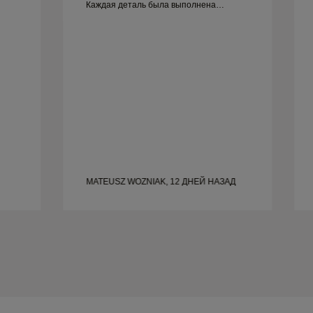
Каждая деталь была выполнена
идеально, и всё готово вовремя. Мы не
могли бы быть счастливее от этого
опыта и настоятельно рекомендуем его
всем, кто ищет красивые, качественно
сделанные обручальные кольца.
MATEUSZ WOZNIAK, 12 ДНЕЙ НАЗАД