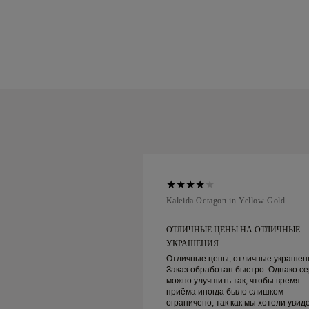
ellow Gold
Kaleida Octagon in Yellow Gold
НЫ НА ОТЛИЧНЫЕ
ОТЛИЧНЫЕ ЦЕНЫ НА ОТЛИЧНЫЕ
УКРАШЕНИЯ
, отличные украшения.
Отличные цены, отличные украшен
н быстро. Однако сервис
Заказ обработан быстро. Однако се
 так, чтобы время
можно улучшить так, чтобы время
 было слишком
приёма иногда было слишком
 как мы хотели увидеть
ограничено, так как мы хотели увид