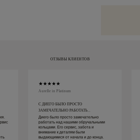
бесплатное из
избежать любы
Мы уделяем ос
после доставк
дорогостоящих
Ваше изделие 
специализирова
фирменной жёл
Malca-Amit или
и готовое к ва
своей покупкой
в течение 30 д
ОТЗЫВЫ КЛИЕНТОВ
Aurelle in Platinum
С ДИЕГО БЫЛО ПРОСТО
ЗАМЕЧАТЕЛЬНО РАБОТАТЬ...
ия.
Диего было просто замечательно
рвис
работать над нашими обручальными
кольцами. Его сервис, забота и
внимание к деталям были
еть
выдающимися от начала и до конца.