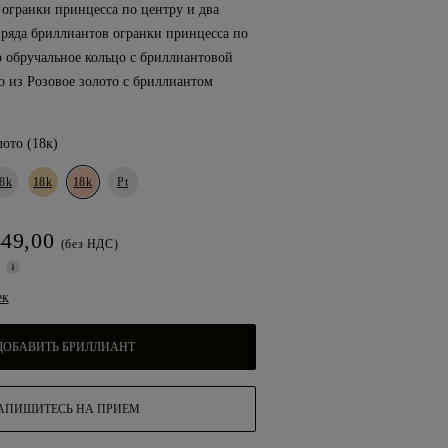
 огранки принцесса по центру и два
ряда бриллиантов огранки принцесса по
о обручальное кольцо с бриллиантовой
 из Розовое золото с бриллиантом
лото (18к)
8k
18k
18k
Pt
449,00
(без НДС)
С
ек
ДОБАВИТЬ БРИЛЛИАНТ
АПИШИТЕСЬ НА ПРИЕМ