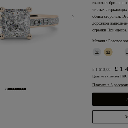
включает бриллиант
чистых сверкающих 
обеим сторонам. Эт
дорожкой выполнено
огранки Принцесса.
Металл :
Розовое зо
9k
9k
1
£ 1 
£ 1 610,00
Цена не включает НД
Платите в 3 рассроч
З