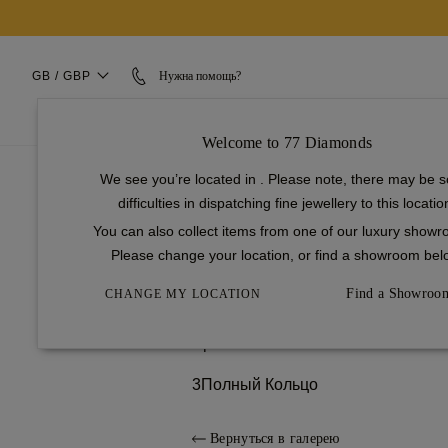
GB / GBP
Нужна помощь?
ОБРУЧАЛЬНЫЕ КОЛЬЦА
СВАДЕБНЫЕ КОЛЬЦА
Welcome to 77 Diamonds
...
We see you’re located in
. Please note, there may be 
домашняя страница
difficulties in dispatching fine jewellery to this locatio
Обручальные кольца
Винтаж
You can also collect items from one of our luxury show
1477 Vintage
Please change your location, or find a showroom bel
1
Выберите Настройки
Find a Showroo
CHANGE MY LOCATION
2
Бриллиант
3
Полный Кольцо
Вернуться в галерею