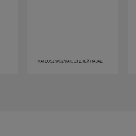
всем, кто ищет красивые, качественно
сделанные обручальные кольца.
MATEUSZ WOZNIAK, 13 ДНЕЙ НАЗАД