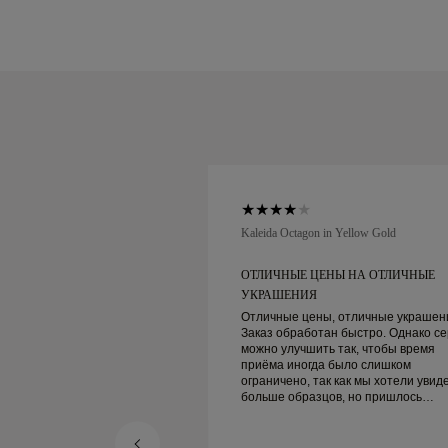
low Gold
Kaleida Octagon in Yellow Gold
НЫ НА ОТЛИЧНЫЕ
ОТЛИЧНЫЕ ЦЕНЫ НА ОТЛИЧНЫЕ
УКРАШЕНИЯ
, отличные украшения.
Отличные цены, отличные украшен
н быстро. Однако сервис
Заказ обработан быстро. Однако се
 так, чтобы время
можно улучшить так, чтобы время
 было слишком
приёма иногда было слишком
 как мы хотели увидеть
ограничено, так как мы хотели увид
ов, но пришлось
больше образцов, но пришлось
угой день. В целом
записываться на другой день. В целом
 качественные
хороший опыт, качественные
а счастлива.
украшения. Жена счастлива.