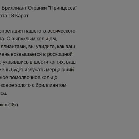
 Бриллиант Огранки "принцесса"
ота 18 Карат
рпретация нашего классического
да. С выпуклым кольцом,
лиантами, вы увидите, как ваш
мень возвышается в роскошной
 укрывшись в шести когтях, ваш
мень будет излучать мерцающий
жное помолвочное кольцо
зовое золото с бриллиантом
са.
лото (18к)