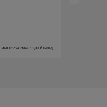
всем, кто ищет красивые, качественно
сделанные обручальные кольца.
MATEUSZ WOZNIAK, 13 ДНЕЙ НАЗАД
SHELLEY, 21 ДНЕ