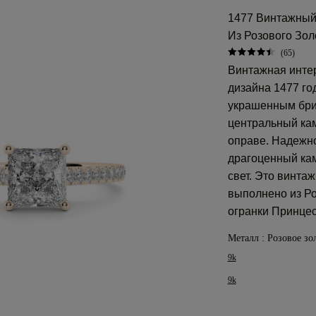
1477 Винтажный
Из Розового Зол
(65)
Винтажная инте
дизайна 1477 го
украшенным брил
центральный ка
оправе. Надежно
драгоценный ка
свет. Это винта
выполнено из Ро
огранки Принцес
Металл :
Розовое зо
9k
9k