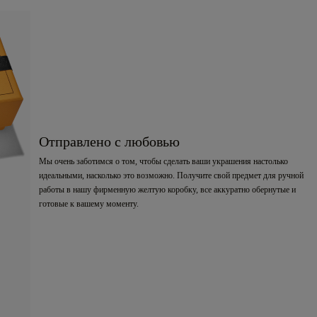
Отправлено с любовью
Мы очень заботимся о том, чтобы сделать ваши украшения настолько
идеальными, насколько это возможно. Получите свой предмет для ручной
работы в нашу фирменную желтую коробку, все аккуратно обернутые и
готовые к вашему моменту.