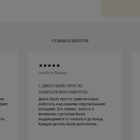
специализирова
фирменной жёл
Malca-Amit или
и готовое к ва
своей покупкой
в течение 30 д
ОТЗЫВЫ КЛИЕНТОВ
Aurelle in Platinum
С ДИЕГО БЫЛО ПРОСТО
ЗАМЕЧАТЕЛЬНО РАБОТАТЬ...
ия.
Диего было просто замечательно
рвис
работать над нашими обручальными
кольцами. Его сервис, забота и
внимание к деталям были
еть
выдающимися от начала и до конца.
Каждая деталь была выполнена
идеально, и всё готово вовремя. Мы не
могли бы быть счастливее от этого
опыта и настоятельно рекомендуем его