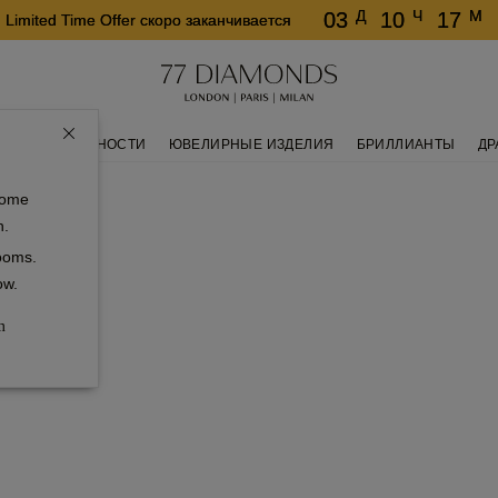
Д
Ч
М
03
10
17
Limited Time Offer скоро заканчивается
КОЛЬЦА ВЕЧНОСТИ
ЮВЕЛИРНЫЕ ИЗДЕЛИЯ
БРИЛЛИАНТЫ
ДР
some
n.
rooms.
ow.
m