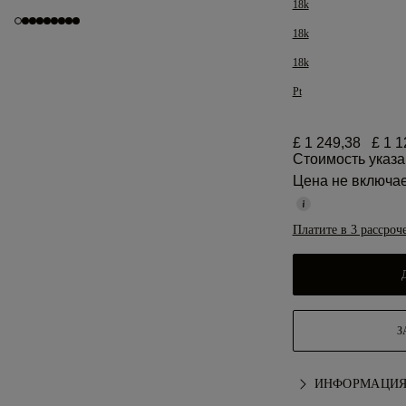
18k
18k
18k
Pt
£ 1 249,38
£ 1 1
Стоимость указа
Цена не включа
Платите в 3 рассроч
З
ИНФОРМАЦИЯ