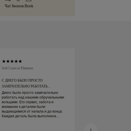
нные службы доставки, такие как
той коробке, аккуратно упакованное
Чат
Звонок
Book
 Brinks. Если Вы не совсем довольны
жному моменту.
, Вы можете вернуть или обменять ее
ней.
Soft Court in Platinum
Traditional Court in Pl
С ДИЕГО БЫЛО ПРОСТО
ЗАКАЗАЛ ОБРУЧА
ЗАМЕЧАТЕЛЬНО РАБОТАТЬ...
ОНЛАЙН
Диего было просто замечательно
Заказал обручальн
работать над нашими обручальными
Пришёл вовремя. О
кольцами. Его сервис, забота и
Моё платиновое об
внимание к деталям были
действительно прек
выдающимися от начала и до конца.
довольна
Каждая деталь была выполнена
идеально, и всё готово вовремя. Мы не
могли бы быть счастливее от этого
опыта и настоятельно рекомендуем его