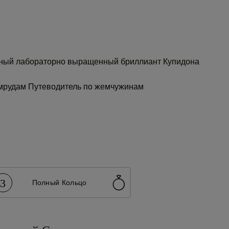
ный лабораторно выращенный бриллиант Купидона
умрудам
Путеводитель по жемчужинам
3
Полный Кольцо