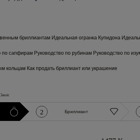
ственным бриллиантам
Идеальная огранка Купидона
Идеаль
о по сапфирам
Руководство по рубинам
Руководство по из
ным кольцам
Как продать бриллиант или украшение
lassic
2
Бриллиант