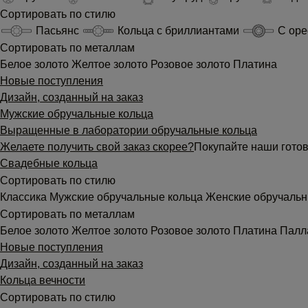
Сортировать по стилю
Пасьянс
Кольца с бриллиантами
С ор
Сортировать по металлам
Белое золото
Желтое золото
Розовое золото
Платина
Новые поступления
Дизайн, созданный на заказ
Мужские обручальные кольца
Выращенные в лаборатории обручальные кольца
Желаете получить свой заказ скорее?
Покупайте наши готов
Свадебные кольца
Сортировать по стилю
Классика
Мужские обручальные кольца
Женские обручальн
Сортировать по металлам
Белое золото
Желтое золото
Розовое золото
Платина
Палл
Новые поступления
Дизайн, созданный на заказ
Кольца вечности
Сортировать по стилю