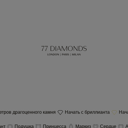
етров драгоценного камня
Начать с бриллианта
Нача
ант
Подушка
Принцесса
Маркиз
Сердце
А