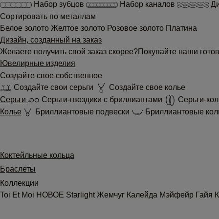
Набор зубцов
Набор каналов
Ди
Сортировать по металлам
Белое золото
Желтое золото
Розовое золото
Платина
Дизайн, созданный на заказ
Желаете получить свой заказ скорее?
Покупайте наши готов
Ювелирные изделия
Создайте свое собственное
Создайте свои серьги
Создайте свое колье
Серьги
Серьги-гвоздики с бриллиантами
Серьги-кол
Колье
Бриллиантовые подвески
Бриллиантовые кол
Коктейльные кольца
Браслеты
Коллекции
Toi Et Moi
НОВОЕ
Starlight
Жемчуг
Калейда
Мэйфейр
Гайя