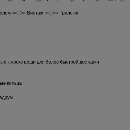
еолом
Винтаж
Трилогия
ые к носке вещи для более быстрой доставки
ые кольца
адиум