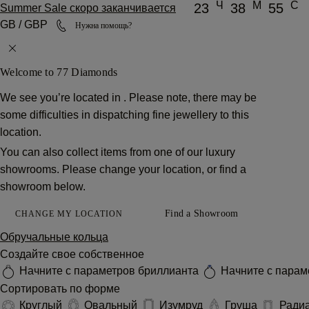
Ч
М
С
23
38
55
Summer Sale скоро заканчивается
GB / GBP
Нужна помощь?
Welcome to 77 Diamonds
We see you’re located in
. Please note, there may be
some difficulties in dispatching fine jewellery to this
location.
You can also collect items from one of our luxury
showrooms. Please change your location, or find a
showroom below.
Find a Showroom
CHANGE MY LOCATION
Обручальные кольца
Создайте свое собственное
Начните с параметров бриллианта
Начните с парам
Сортировать по форме
Круглый
Овальный
Изумруд
Груша
Ради