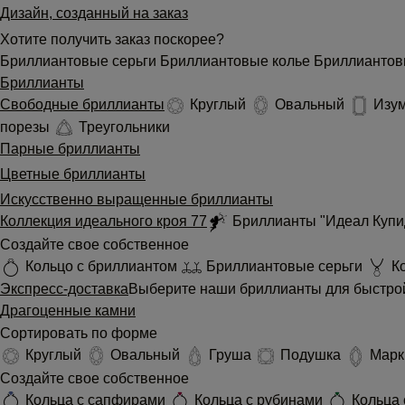
Дизайн, созданный на заказ
Хотите получить заказ поскорее?
Бриллиантовые серьги
Бриллиантовые колье
Бриллиантов
Бриллианты
Свободные бриллианты
Круглый
Овальный
Изу
порезы
Треугольники
Парные бриллианты
Цветные бриллианты
Искусственно выращенные бриллианты
Коллекция идеального кроя 77
Бриллианты "Идеал Куп
Создайте свое собственное
Кольцо с бриллиантом
Бриллиантовые серьги
Ко
Экспресс-доставка
Выберите наши бриллианты для быстрой
Драгоценные камни
Сортировать по форме
Круглый
Овальный
Груша
Подушка
Марк
Создайте свое собственное
Кольца с сапфирами
Кольца с рубинами
Кольца 