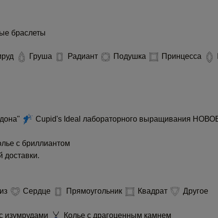
ые браслеты
мруд
Груша
Радиант
Подушка
Принцесса
идона"
Cupid's Ideal лабораторного выращивания
НОВО
лье с бриллиантом
 доставки.
из
Сердце
Прямоугольник
Квадрат
Другое
с изумрудами
Колье с драгоценным камнем