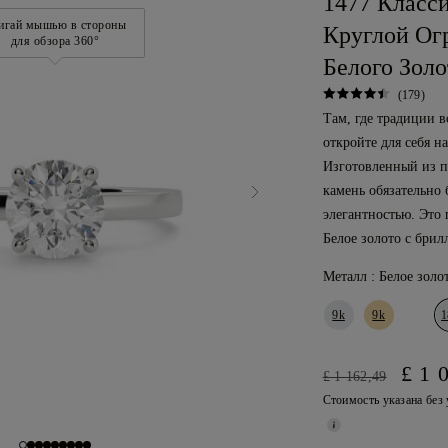
1477 Класс
игай мышью в стороны
Круглой Ог
для обзора 360°
Белого Золо
(179)
Там, где традиции 
откройте для себя н
Изготовленный из п
камень обязательно 
элегантностью. Это
Белое золото с брил
Металл :
Белое золот
9k
9k
1
£ 1 
£ 1 162,49
Стоимость указана без