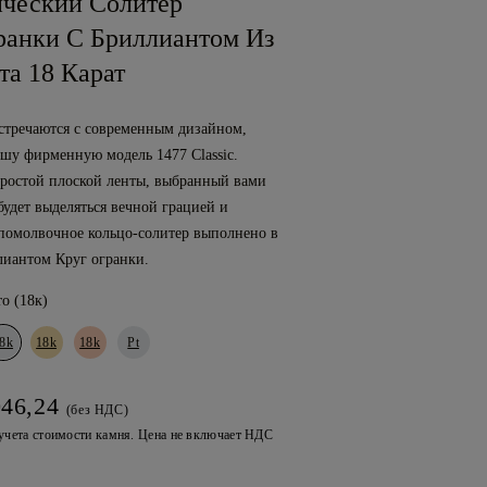
ический Солитер
ранки С Бриллиантом Из
та 18 Карат
встречаются с современным дизайном,
ашу фирменную модель 1477 Classic.
ростой плоской ленты, выбранный вами
будет выделяться вечной грацией и
 помолвочное кольцо-солитер выполнено в
лиантом Круг огранки.
о (18к)
8k
18k
18k
Pt
046,24
(без НДС)
 учета стоимости камня. Цена не включает НДС