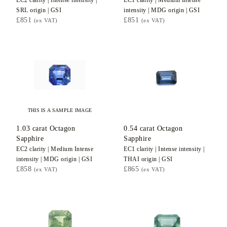
EC2
clarity |
Intense
intensity |
EC1
clarity |
Medium Intense
SRL
origin |
GSI
intensity |
MDG
origin |
GSI
£851
£851
(ex VAT)
(ex VAT)
THIS IS A SAMPLE IMAGE
1.03
carat Octagon
0.54
carat Octagon
Sapphire
Sapphire
EC2
clarity |
Medium Intense
EC1
clarity |
Intense
intensity |
intensity |
MDG
origin |
GSI
THAI
origin |
GSI
£858
£865
(ex VAT)
(ex VAT)