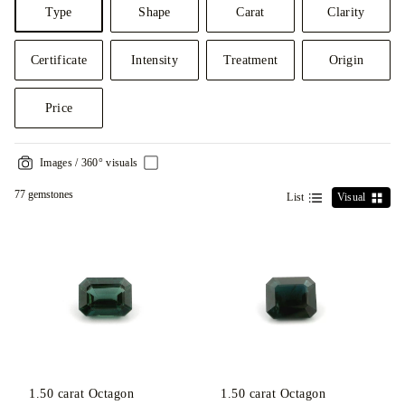
Type
Shape
Carat
Clarity
Certificate
Intensity
Treatment
Origin
Price
Images / 360° visuals
77 gemstones
List
Visual
1.50
carat Octagon
1.50
carat Octagon