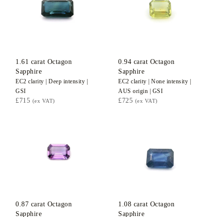
1.61
carat Octagon
0.94
carat Octagon
Sapphire
Sapphire
EC2
clarity |
Deep
intensity |
EC2
clarity |
None
intensity |
GSI
AUS
origin |
GSI
£715
£725
(ex VAT)
(ex VAT)
0.87
carat Octagon
1.08
carat Octagon
Sapphire
Sapphire