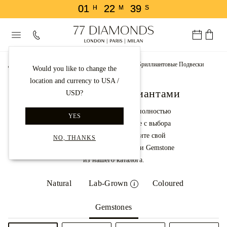
01
22
39
H
M
S
Домашняя Страница
Бриллиантовые Колье
Бриллиантовые Подвески
Would you like to change the
location and currency to USA /
Подвески с бриллиантами
USD?
Дизайн подвеска, которая полностью
YES
уникальна для вас. Начните с выбора
настройки, а затем выберите свой
NO, THANKS
любимый центр Diamond или Gemstone
из нашего каталога.
Natural
Lab-Grown
Coloured
Gemstones