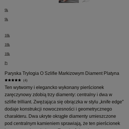
9k
9k
18k
18k
18k
Pt
Paryska Trylogia O Szlifie Markizowym Diament Platyna
(4)
Ten wytworny i elegancko wykonany pierścionek
zaręczynowy zdobią trzy diamenty: centralny i dwa w
szlifie trilliant. Zwężająca się obrączka w stylu „knife edge”
dodaje konstrukcji nowoczesności i geometrycznego
charakteru. Dwa ukryte okrągłe diamenty umieszczone
pod centralnym kamieniem sprawiają, że ten pierścionek