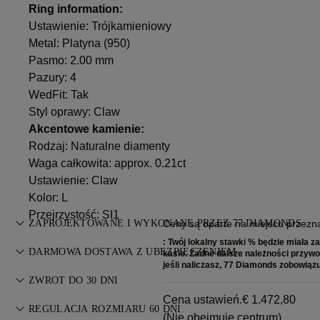
Ring information:
Ustawienie: Trójkamieniowy
Metal:
Platyna (950)
Pasmo: 2.00 mm
Pazury: 4
WedFit: Tak
Styl oprawy: Claw
Akcentowe kamienie:
Rodzaj: Naturalne diamenty
Waga całkowita: approx. 0.21ct
Ustawienie: Claw
Kolor: L
Przejrzystość: SI1
ZAPROJEKTOWANE I WYKONANE PRZEZ 77 DIAMONDS
Ceny są oparte na miejscu przezna
: Twój lokalny stawki % będzie miała z
Sztuka jubilerska dopracowana do perfekcji przez mistrzów
DARMOWA DOSTAWA Z UBEZPIECZENIEM
kasie. Żadne dalsze należności przyw
77 Diamonds — krok po kroku.
jeśli naliczasz, 77 Diamonds zobowiązuj
Wszystkie opłaty pocztowe są bezpłatne, bez względu na to,
ZWROT DO 30 DNI
gdzie Państwo mieszkają. Wyślemy Państwa przedmiot bez
Cena ustawień.
€ 1.472,80
Jeśli nie jesteś w pełni zadowolony, możesz zwrócić lub
ryzyka i w pełni ubezpieczony za pośrednictwem specjalnej
REGULACJA ROZMIARU 60 DNI
(Nie obejmuje centrum)