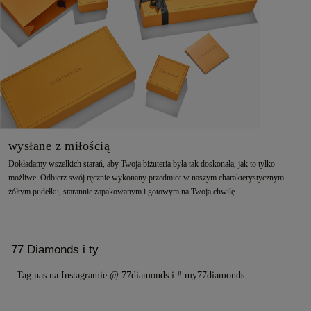
wysłane z miłością
Dokładamy wszelkich starań, aby Twoja biżuteria była tak doskonała, jak to tylko
możliwe. Odbierz swój ręcznie wykonany przedmiot w naszym charakterystycznym
żółtym pudełku, starannie zapakowanym i gotowym na Twoją chwilę.
77 Diamonds i ty
Tag nas na Instagramie @ 77diamonds i # my77diamonds