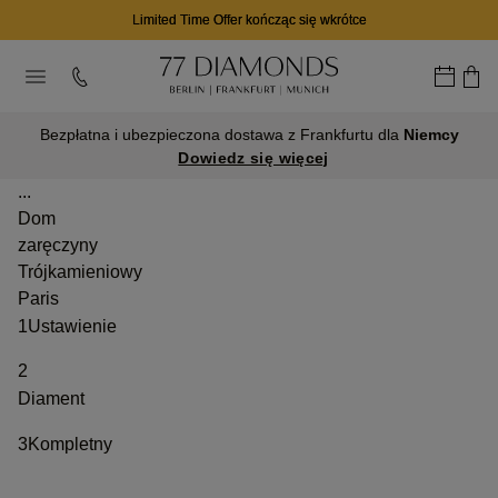
Limited Time Offer kończąc się wkrótce
Bezpłatna i ubezpieczona dostawa z Frankfurtu dla
Niemcy
Dowiedz się więcej
...
Dom
zaręczyny
Trójkamieniowy
Paris
1
Ustawienie
2
Diament
3
Kompletny