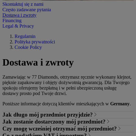
Skontaktuj się z nami
Często zadawane pytania
Dostawa i zwroty
Financing
Legal & Privacy
Regulamin
Polityka prywatności
Cookie Policy
Dostawa i zwroty
Zamawiając w 77 Diamonds, otrzymasz ręcznie wykonany klejnot,
pięknie zapakowany i objęty dożywotnią gwarancją. Dla Twojego
spokoju oferujemy bezpłatną i w pełni ubezpieczoną usługę
dostawy prosto pod Twoje drzwi.
Poniższe informacje dotyczą klientów mieszkających w
Germany
.
Jak długo mój przedmiot przyjdzie?
Jak zostanie dostarczony mój przedmiot?
Aby uzyskać więcej informacji na temat czasu dostawy dla Twojej
Czy mogę wcześniej otrzymać mój przedmiot?
lokalizacji,
skontaktuj się z naszym działem obsługi klienta
.
Gdy Twój przedmiot będzie gotowy, wyślemy go za pośrednictwem
Co z podatkiem VAT i importem?