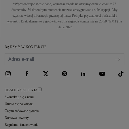
*Wprowadzajac swoje dane, wyrazasz zgode na otrzymywanie e -maili z 77
diamentów. W dowolnym momencie mozesz zrezygnowac z subskrypcji. Aby
uzyskac wiecej informacji, przeczytaj nasza
Polityka prywatnosci
i
Warunki i
warunki
. Brak alternatywy gotówkowej. Ta nagroda konczy sie na 23:59 (GMT) na
31/12/2026
BĄDŹMY W KONTAKCIE
OBSŁUGA KLIENTA
Skontaktuj się z nami
Umów się na wizytę
Często zadawane pytania
Dostawa i zwroty
Regulamin finansowania