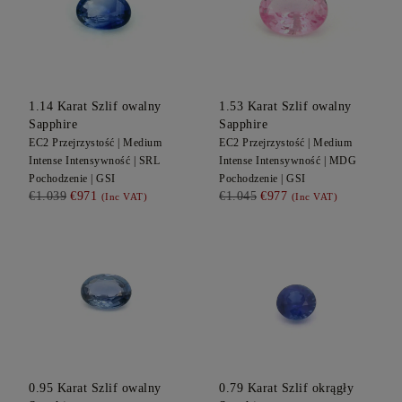
1.14
Karat Szlif owalny
1.53
Karat Szlif owalny
Sapphire
Sapphire
EC2
Przejrzystość |
Medium
EC2
Przejrzystość |
Medium
Intense
Intensywność |
SRL
Intense
Intensywność |
MDG
Pochodzenie |
GSI
Pochodzenie |
GSI
€1.039
€971
€1.045
€977
(Inc VAT)
(Inc VAT)
0.95
Karat Szlif owalny
0.79
Karat Szlif okrągły