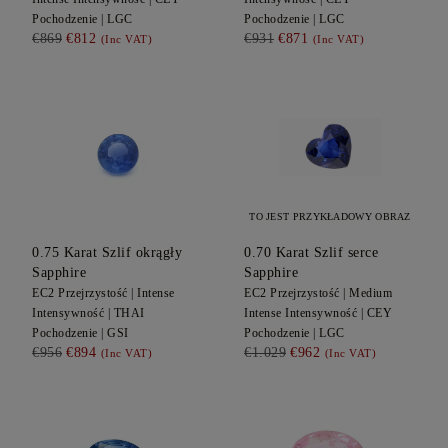
Pochodzenie |
LGC
Pochodzenie |
LGC
€869
€812
€931
€871
(Inc VAT)
(Inc VAT)
TO JEST PRZYKŁADOWY OBRAZ
0.75
Karat Szlif okrągły
0.70
Karat Szlif serce
Sapphire
Sapphire
EC2
Przejrzystość |
Intense
EC2
Przejrzystość |
Medium
Intensywność |
THAI
Intense
Intensywność |
CEY
Pochodzenie |
GSI
Pochodzenie |
LGC
€956
€894
€1.029
€962
(Inc VAT)
(Inc VAT)