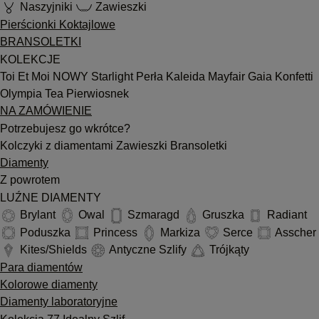
Naszyjniki
Zawieszki
Pierścionki Koktajlowe
BRANSOLETKI
KOLEKCJE
Toi Et Moi
NOWY
Starlight
Perła
Kaleida
Mayfair
Gaia
Konfetti
Olympia
Tea
Pierwiosnek
NA ZAMÓWIENIE
Potrzebujesz go wkrótce?
Kolczyki z diamentami
Zawieszki
Bransoletki
Diamenty
Z powrotem
LUŹNE DIAMENTY
Brylant
Owal
Szmaragd
Gruszka
Radiant
Poduszka
Princess
Markiza
Serce
Asscher
Kites/Shields
Antyczne Szlify
Trójkąty
Para diamentów
Kolorowe diamenty
Diamenty laboratoryjne