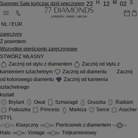
H
M
S
22
12
02
Summer Sale kończąc dziś wieczorem
NL / EUR
zaręczyny
Z powrotem
Wszystkie pierścionki zaręczynowe
STWÓRZ WŁASNY
Zacznij od stylu z diamentem
Zacznij od stylu z
kamieniem szlachetnym
Zacznij od diamentu
Zacznij
od kolorowego diamentu
Zacznij od kamienia
szlachetnego
kształt
Brylant
Owal
Szmaragd
Gruszka
Radiant
Poduszka
Princess
Markiza
Serce
Asscher
STYL
Klasyczny
Pierścionek z diamentem
Halo
Vintage
Trójkamieniowy