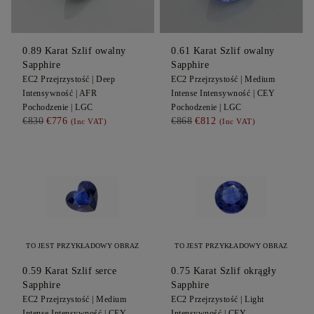
0.89
Karat Szlif owalny
0.61
Karat Szlif owalny
Sapphire
Sapphire
EC2
Przejrzystość |
Deep
EC2
Przejrzystość |
Medium
Intensywność |
AFR
Intense
Intensywność |
CEY
Pochodzenie |
LGC
Pochodzenie |
LGC
€830
€776
€868
€812
(Inc VAT)
(Inc VAT)
TO JEST PRZYKŁADOWY OBRAZ
TO JEST PRZYKŁADOWY OBRAZ
0.59
Karat Szlif serce
0.75
Karat Szlif okrągły
Sapphire
Sapphire
EC2
Przejrzystość |
Medium
EC2
Przejrzystość |
Light
Intense
Intensywność |
CEY
Intensywność |
CEY