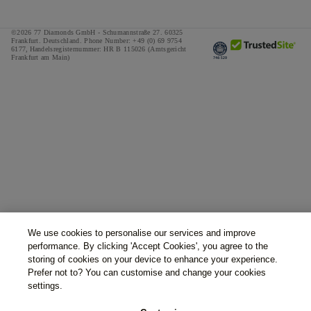
©2026 77 Diamonds GmbH -
Schumannstraße 27. 60325
Frankfurt. Deutschland.
Phone Number:
+49 (0) 69 9754
6177,
Handelsregisternummer: HR B 115026 (Amtsgericht
Frankfurt am Main)
We use cookies to personalise our services and improve
performance. By clicking 'Accept Cookies', you agree to the
storing of cookies on your device to enhance your experience.
Prefer not to? You can customise and change your cookies
settings.