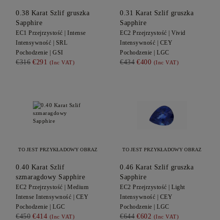
0.38
Karat Szlif gruszka
0.31
Karat Szlif gruszka
Sapphire
Sapphire
EC1
Przejrzystość |
Intense
EC2
Przejrzystość |
Vivid
Intensywność |
SRL
Intensywność |
CEY
Pochodzenie |
GSI
Pochodzenie |
LGC
€316
€291
€434
€400
(Inc VAT)
(Inc VAT)
TO JEST PRZYKŁADOWY OBRAZ
TO JEST PRZYKŁADOWY OBRAZ
0.40
Karat Szlif
0.46
Karat Szlif gruszka
szmaragdowy
Sapphire
Sapphire
EC2
Przejrzystość |
Medium
EC2
Przejrzystość |
Light
Intense
Intensywność |
CEY
Intensywność |
CEY
Pochodzenie |
LGC
Pochodzenie |
LGC
€450
€414
€644
€602
(Inc VAT)
(Inc VAT)