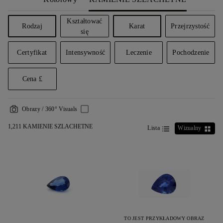
Kształtować
Rodzaj
Karat
Przejrzystość
się
Certyfikat
Intensywność
Leczenie
Pochodzenie
Cena £
Obrazy / 360° Visuals
1,211 KAMIENIE SZLACHETNE
Lista
Wizualny
TO JEST PRZYKŁADOWY OBRAZ