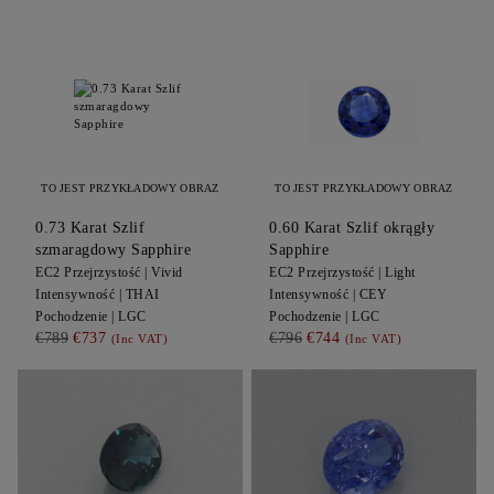
TO JEST PRZYKŁADOWY OBRAZ
TO JEST PRZYKŁADOWY OBRAZ
0.73
Karat Szlif
0.60
Karat Szlif okrągły
szmaragdowy
Sapphire
Sapphire
EC2
Przejrzystość |
Vivid
EC2
Przejrzystość |
Light
Intensywność |
THAI
Intensywność |
CEY
Pochodzenie |
LGC
Pochodzenie |
LGC
€789
€737
€796
€744
(Inc VAT)
(Inc VAT)