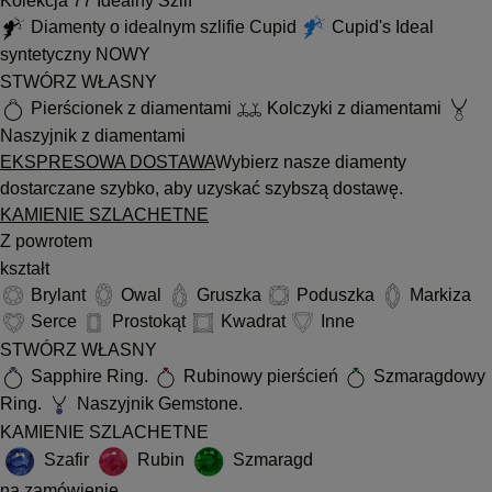
Kolekcja 77 Idealny Szlif
Diamenty o idealnym szlifie Cupid
Cupid's Ideal
syntetyczny
NOWY
STWÓRZ WŁASNY
Pierścionek z diamentami
Kolczyki z diamentami
Naszyjnik z diamentami
EKSPRESOWA DOSTAWA
Wybierz nasze diamenty
dostarczane szybko, aby uzyskać szybszą dostawę.
KAMIENIE SZLACHETNE
Z powrotem
kształt
Brylant
Owal
Gruszka
Poduszka
Markiza
Serce
Prostokąt
Kwadrat
Inne
STWÓRZ WŁASNY
Sapphire Ring.
Rubinowy pierścień
Szmaragdowy
Ring.
Naszyjnik Gemstone.
KAMIENIE SZLACHETNE
Szafir
Rubin
Szmaragd
na zamówienie