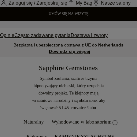
Zaloguj się / Zarejestruj się
My Bag
Nasze salony
UMÓW SIĘ NA WIZYTĘ
Opinie
Często zadawane pytania
Dostawa i zwroty
Bezpłatna i ubezpieczona dostawa z UE do
Netherlands
Dowiedz się więcej
Sapphire Gemstones
Symbol zaufania, szafires trzyma
hipnotyzujący niebieski, który uzupełnia
dowolny projekt. Te klejnoty mają
wrześniowe narodziny i są obdarzone, aby
świętować 5 i 45. rocznice ślubu.
Naturalny
Wyhodowane w laboratorium
Kolorowy
KAMIENIE SZLACHETNE