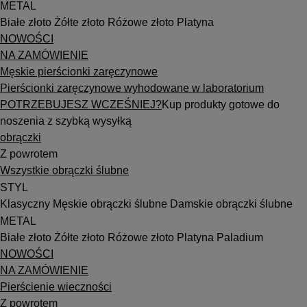
METAL
Białe złoto
Żółte złoto
Różowe złoto
Platyna
NOWOŚCI
NA ZAMÓWIENIE
Męskie pierścionki zaręczynowe
Pierścionki zaręczynowe wyhodowane w laboratorium
POTRZEBUJESZ WCZEŚNIEJ?
Kup produkty gotowe do
noszenia z szybką wysyłką
obrączki
Z powrotem
Wszystkie obrączki ślubne
STYL
Klasyczny
Męskie obrączki ślubne
Damskie obrączki ślubne
METAL
Białe złoto
Żółte złoto
Różowe złoto
Platyna
Paladium
NOWOŚCI
NA ZAMÓWIENIE
Pierścienie wieczności
Z powrotem