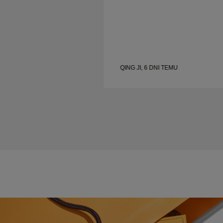
AJ
QING JI, 6 DNI TEMU