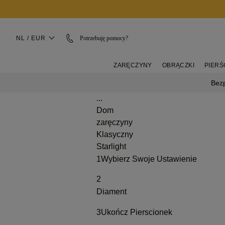
NL / EUR
Potrzebuję pomocy?
ZARĘCZYNY
OBRĄCZKI
PIERŚ
Bez
...
Dom
zaręczyny
Klasyczny
Starlight
1
Wybierz Swoje Ustawienie
2
Diament
3
Ukończ Pierscionek