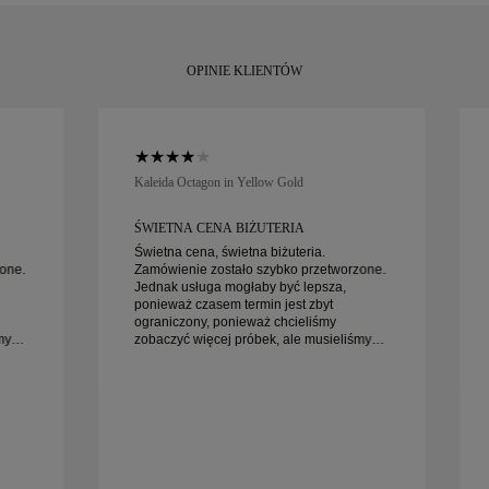
zadowoleni z z
wymienić w ciąg
OPINIE KLIENTÓW
Kaleida Octagon in Yellow Gold
ŚWIETNA CENA BIŻUTERIA
Świetna cena, świetna biżuteria.
one.
Zamówienie zostało szybko przetworzone.
Jednak usługa mogłaby być lepsza,
ponieważ czasem termin jest zbyt
ograniczony, ponieważ chcieliśmy
my
zobaczyć więcej próbek, ale musieliśmy
umówić wizytę na inny dzień. Ogólnie
iej
dobre doświadczenie, biżuteria wysokiej
jakości. Żona jest szczęśliwa.