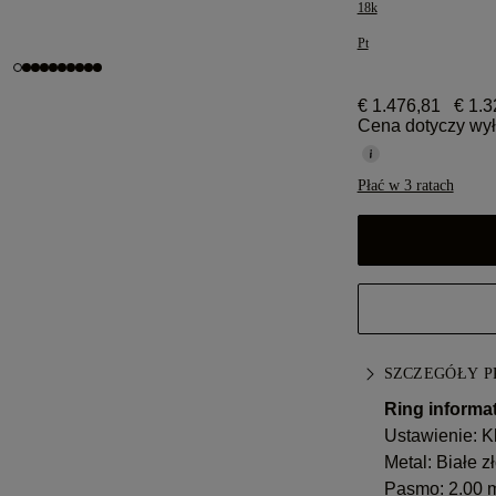
18k
Pt
€ 1.476,81
€ 1.3
Cena dotyczy wył
Płać w 3 ratach
SZCZEGÓŁY 
Ring informat
Ustawienie: K
Metal:
Białe zł
Pasmo: 2.00