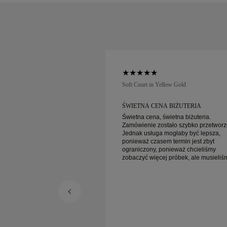
low Gold
Soft Court in Yellow Gold
UGA KLIENTA I
ŚWIETNA CENA BIŻUTERIA
.
Świetna cena, świetna biżuteria.
Zamówienie zostało szybko przetworz
 klienta i niesamowite
Jednak usługa mogłaby być lepsza,
ną dostawą!
ponieważ czasem termin jest zbyt
ograniczony, ponieważ chcieliśmy
zobaczyć więcej próbek, ale musieliś
umówić wizytę na inny dzień. Ogólnie
dobre doświadczenie, biżuteria wysok
jakości. Żona jest szczęśliwa.