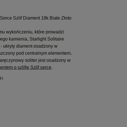
 Serce Szlif Diament 18k Białe Złoto
mu wykończeniu, które prowadzi
ego kamienia, Starlight Solitaire
 - ukryty diament osadzony w
szczony pod centralnym elementem.
aręczynowy soliter jest osadzony w
entem o szlifie Szlif serce
.
k)