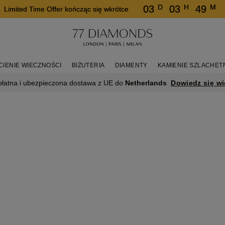
D
H
M
03
03
49
Limited Time Offer kończąc się wkrótce
CIENIE WIECZNOŚCI
BIŻUTERIA
DIAMENTY
KAMIENIE SZLACHET
Dowiedz się wi
płatna i ubezpieczona dostawa z UE do
Netherlands