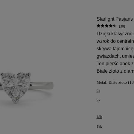
Starlight Pasjans
(30)
Dzięki klasyczne
wzrok do centraln
skrywa tajemnicę
gwiazdach, umie
Ten pierścionek z
Białe złoto z
diam
Metal:
Białe złoto (18
9k
9k
18k
18k