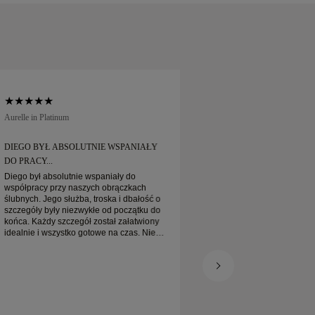
akupu, mogą go Państwo zwrócić lub
u 30 dni.
Aurelle in Platinum
Soft Court in Platinum
DIEGO BYŁ ABSOLUTNIE WSPANIAŁY
DIEGO BYŁ ABSOL
DO PRACY...
DO PRACY...
Diego był absolutnie wspaniały do
Diego był absolutni
współpracy przy naszych obrączkach
współpracy przy na
ślubnych. Jego służba, troska i dbałość o
ślubnych. Jego służb
szczegóły były niezwykłe od początku do
szczegóły były niez
końca. Każdy szczegół został załatwiony
końca. Każdy szczeg
idealnie i wszystko gotowe na czas. Nie
idealnie i wszystko 
moglibyśmy być bardziej zadowoleni z
moglibyśmy być bard
tego doświadczenia i gorąco polecamy go
tego doświadczenia
każdemu, kto szuka pięknych, starannie
każdemu, kto szuka 
wykonanych obrączek ślubnych.
wykonanych obrącze