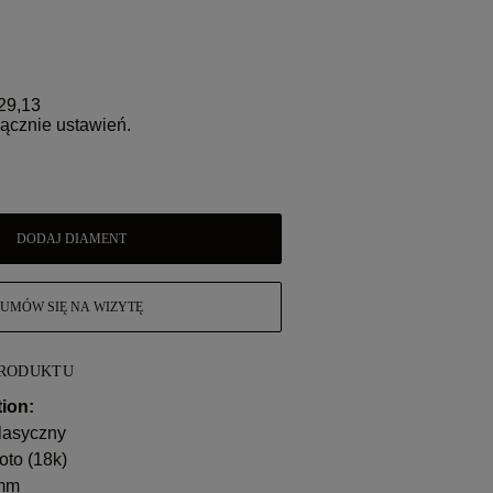
29,13
ącznie ustawień.
DODAJ DIAMENT
UMÓW SIĘ NA WIZYTĘ
PRODUKTU
ion:
lasyczny
oto (18k)
 mm