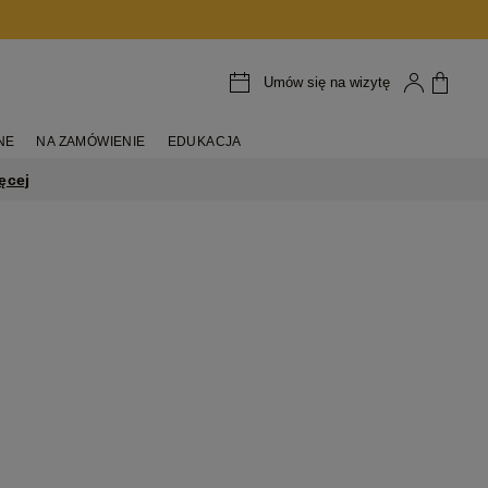
Umów się na wizytę
NE
NA ZAMÓWIENIE
EDUKACJA
ęcej