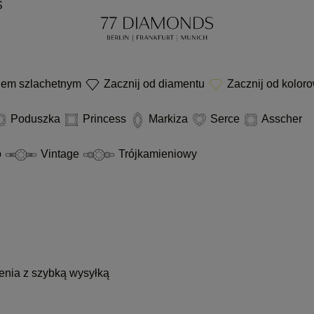
S
niem szlachetnym
Zacznij od diamentu
Zacznij od kolor
Poduszka
Princess
Markiza
Serce
Asscher
o
Vintage
Trójkamieniowy
enia z szybką wysyłką