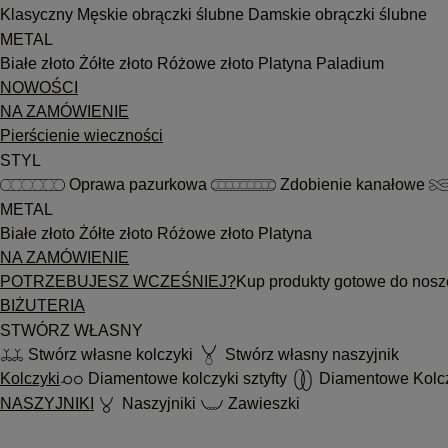
Klasyczny
Męskie obrączki ślubne
Damskie obrączki ślubne
METAL
Białe złoto
Żółte złoto
Różowe złoto
Platyna
Paladium
NOWOŚCI
NA ZAMÓWIENIE
Pierścienie wieczności
STYL
Oprawa pazurkowa
Zdobienie kanałowe
METAL
Białe złoto
Żółte złoto
Różowe złoto
Platyna
NA ZAMÓWIENIE
POTRZEBUJESZ WCZEŚNIEJ?
Kup produkty gotowe do nosz
BIŻUTERIA
STWÓRZ WŁASNY
Stwórz własne kolczyki
Stwórz własny naszyjnik
Kolczyki
Diamentowe kolczyki sztyfty
Diamentowe Kolc
NASZYJNIKI
Naszyjniki
Zawieszki