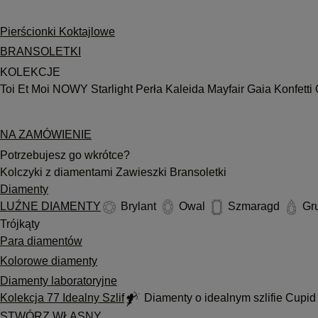
Pierścionki Koktajlowe
BRANSOLETKI
KOLEKCJE
Toi Et Moi
NOWY
Starlight
Perła
Kaleida
Mayfair
Gaia
Konfetti
NA ZAMÓWIENIE
Potrzebujesz go wkrótce?
Kolczyki z diamentami
Zawieszki
Bransoletki
Diamenty
LUŹNE DIAMENTY
Brylant
Owal
Szmaragd
Gr
Trójkąty
Para diamentów
Kolorowe diamenty
Diamenty laboratoryjne
Kolekcja 77 Idealny Szlif
Diamenty o idealnym szlifie Cupi
STWÓRZ WŁASNY