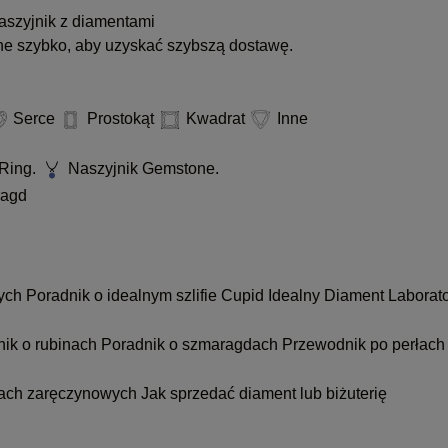
szyjnik z diamentami
ne szybko, aby uzyskać szybszą dostawę.
Serce
Prostokąt
Kwadrat
Inne
Ring.
Naszyjnik Gemstone.
agd
nych
Poradnik o idealnym szlifie Cupid
Idealny Diament Laborat
nik o rubinach
Poradnik o szmaragdach
Przewodnik po perłach
kach zaręczynowych
Jak sprzedać diament lub biżuterię