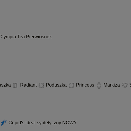
Olympia
Tea
Pierwiosnek
uszka
Radiant
Poduszka
Princess
Markiza
S
d
Cupid's Ideal syntetyczny
NOWY