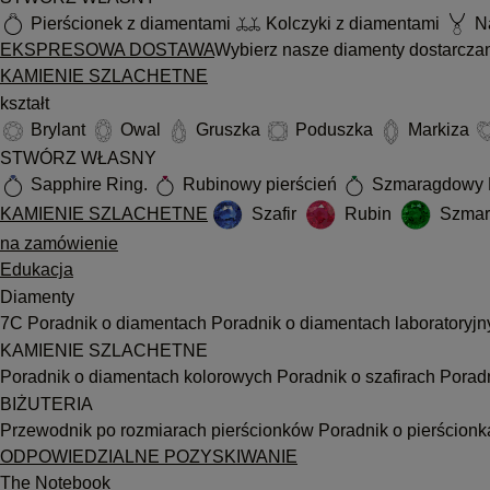
Pierścionek z diamentami
Kolczyki z diamentami
Na
EKSPRESOWA DOSTAWA
Wybierz nasze diamenty dostarcza
KAMIENIE SZLACHETNE
kształt
Brylant
Owal
Gruszka
Poduszka
Markiza
STWÓRZ WŁASNY
Sapphire Ring.
Rubinowy pierścień
Szmaragdowy 
KAMIENIE SZLACHETNE
Szafir
Rubin
Szmar
na zamówienie
Edukacja
Diamenty
7C
Poradnik o diamentach
Poradnik o diamentach laboratoryj
KAMIENIE SZLACHETNE
Poradnik o diamentach kolorowych
Poradnik o szafirach
Porad
BIŻUTERIA
Przewodnik po rozmiarach pierścionków
Poradnik o pierścion
ODPOWIEDZIALNE POZYSKIWANIE
The Notebook