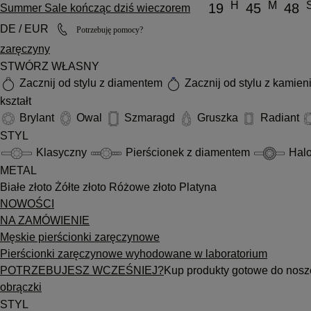
H
M
19
45
48
Summer Sale kończąc dziś wieczorem
DE / EUR
Potrzebuję pomocy?
zaręczyny
STWÓRZ WŁASNY
Zacznij od stylu z diamentem
Zacznij od stylu z kamie
kształt
Brylant
Owal
Szmaragd
Gruszka
Radiant
STYL
Klasyczny
Pierścionek z diamentem
Hal
METAL
Białe złoto
Żółte złoto
Różowe złoto
Platyna
NOWOŚCI
NA ZAMÓWIENIE
Męskie pierścionki zaręczynowe
Pierścionki zaręczynowe wyhodowane w laboratorium
POTRZEBUJESZ WCZEŚNIEJ?
Kup produkty gotowe do nosz
obrączki
STYL