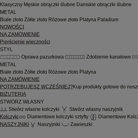
Klasyczny
Męskie obrączki ślubne
Damskie obrączki ślubne
METAL
Białe złoto
Żółte złoto
Różowe złoto
Platyna
Paladium
NOWOŚCI
NA ZAMÓWIENIE
Pierścienie wieczności
STYL
Oprawa pazurkowa
Zdobienie kanałowe
METAL
Białe złoto
Żółte złoto
Różowe złoto
Platyna
NA ZAMÓWIENIE
POTRZEBUJESZ WCZEŚNIEJ?
Kup produkty gotowe do nosz
BIŻUTERIA
STWÓRZ WŁASNY
Stwórz własne kolczyki
Stwórz własny naszyjnik
Kolczyki
Diamentowe kolczyki sztyfty
Diamentowe Kolc
NASZYJNIKI
Naszyjniki
Zawieszki