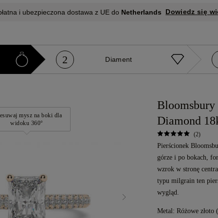
Dowiedz się wi
płatna i ubezpieczona dostawa z UE do
Netherlands
2
e
Diament
Bloomsbury 
esuwaj mysz na boki dla
Diamond 18
widoku 360°
(2)
Pierścionek Bloomsbu
górze i po bokach, f
wzrok w stronę centr
typu milgrain ten pie
wygląd.
Metal:
Różowe złoto 