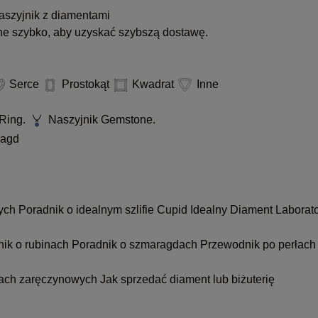
szyjnik z diamentami
ne szybko, aby uzyskać szybszą dostawę.
Serce
Prostokąt
Kwadrat
Inne
Ring.
Naszyjnik Gemstone.
agd
nych
Poradnik o idealnym szlifie Cupid
Idealny Diament Laborat
nik o rubinach
Poradnik o szmaragdach
Przewodnik po perłach
kach zaręczynowych
Jak sprzedać diament lub biżuterię