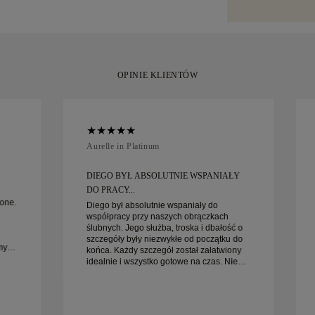
specjalistyczny
moment.
Amit lub Brinks.
zadowoleni z z
wymienić w ciąg
OPINIE KLIENTÓW
Aurelle in Platinum
DIEGO BYŁ ABSOLUTNIE WSPANIAŁY
DO PRACY...
one.
Diego był absolutnie wspaniały do
współpracy przy naszych obrączkach
ślubnych. Jego służba, troska i dbałość o
szczegóły były niezwykłe od początku do
my
końca. Każdy szczegół został załatwiony
idealnie i wszystko gotowe na czas. Nie
iej
moglibyśmy być bardziej zadowoleni z
tego doświadczenia i gorąco polecamy go
każdemu, kto szuka pięknych, starannie
wykonanych obrączek ślubnych.