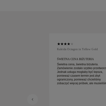
ellow Gold
Kaleida Octagon in Yellow Gold
 BIŻUTERIA
ŚWIETNA CENA BIŻUTERIA
ietna biżuteria.
Świetna cena, świetna biżuteria.
ało szybko przetworzone.
Zamówienie zostało szybko przetworz
ogłaby być lepsza,
Jednak usługa mogłaby być lepsza,
 termin jest zbyt
ponieważ czasem termin jest zbyt
nieważ chcieliśmy
ograniczony, ponieważ chcieliśmy
 próbek, ale musieliśmy
zobaczyć więcej próbek, ale musieliś
y dzień. Ogólnie
umówić wizytę na inny dzień. Ogólnie
enie, biżuteria wysokiej
dobre doświadczenie, biżuteria wysok
st szczęśliwa.
jakości. Żona jest szczęśliwa.