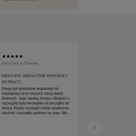
ch usług wysyłkowych, takich jak Malca-
 Jeśli nie będą Państwo w pełni
akupu, mogą go Państwo zwrócić lub
u 30 dni.
Soft Court in Platinum
Traditional Court in
DIEGO BYŁ ABSOLUTNIE WSPANIAŁY
ZAMÓWIŁEM OBRĄ
DO PRACY...
Zamówiłem obrączkę online P
na czas oczekiwania
Diego był absolutnie wspaniały do
zapakowane. Moja p
współpracy przy naszych obrączkach
jest naprawdę piękn
ślubnych. Jego służba, troska i dbałość o
zadowolona
szczegóły były niezwykłe od początku do
końca. Każdy szczegół został załatwiony
idealnie i wszystko gotowe na czas. Nie
moglibyśmy być bardziej zadowoleni z
tego doświadczenia i gorąco polecamy go
każdemu, kto szuka pięknych, starannie
wykonanych obrączek ślubnych.