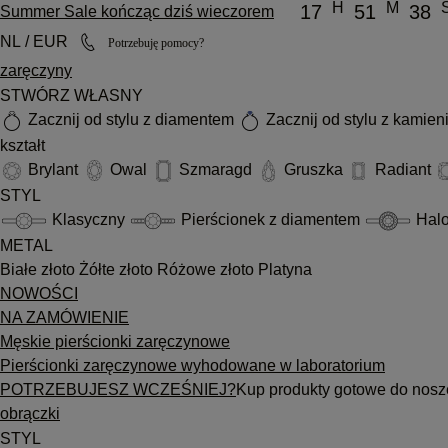
H
M
17
51
38
Summer Sale kończąc dziś wieczorem
NL / EUR
Potrzebuję pomocy?
zaręczyny
STWÓRZ WŁASNY
Zacznij od stylu z diamentem
Zacznij od stylu z kamie
kształt
Brylant
Owal
Szmaragd
Gruszka
Radiant
STYL
Klasyczny
Pierścionek z diamentem
Hal
METAL
Białe złoto
Żółte złoto
Różowe złoto
Platyna
NOWOŚCI
NA ZAMÓWIENIE
Męskie pierścionki zaręczynowe
Pierścionki zaręczynowe wyhodowane w laboratorium
POTRZEBUJESZ WCZEŚNIEJ?
Kup produkty gotowe do nosz
obrączki
STYL