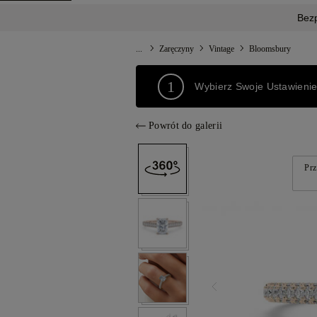
Bez
...
Zaręczyny
Vintage
Bloomsbury
1
Wybierz Swoje Ustawieni
Powrót do galerii
Prz