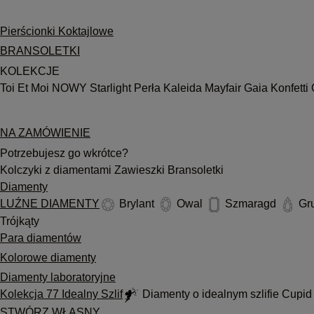
Pierścionki Koktajlowe
BRANSOLETKI
KOLEKCJE
Toi Et Moi
NOWY
Starlight
Perła
Kaleida
Mayfair
Gaia
Konfetti
NA ZAMÓWIENIE
Potrzebujesz go wkrótce?
Kolczyki z diamentami
Zawieszki
Bransoletki
Diamenty
LUŹNE DIAMENTY
Brylant
Owal
Szmaragd
Gr
Trójkąty
Para diamentów
Kolorowe diamenty
Diamenty laboratoryjne
Kolekcja 77 Idealny Szlif
Diamenty o idealnym szlifie Cupi
STWÓRZ WŁASNY