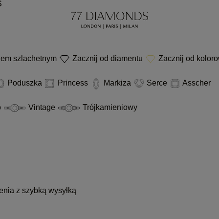
S
niem szlachetnym
Zacznij od diamentu
Zacznij od kolor
Poduszka
Princess
Markiza
Serce
Asscher
o
Vintage
Trójkamieniowy
enia z szybką wysyłką