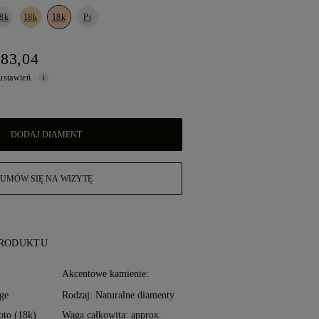
8k
18k
18k
Pt
283,04
 ustawień.
DODAJ DIAMENT
UMÓW SIĘ NA WIZYTĘ
PRODUKTU
:
Akcentowe kamienie:
ge
Rodzaj: Naturalne diamenty
oto (18k)
Waga całkowita: approx.