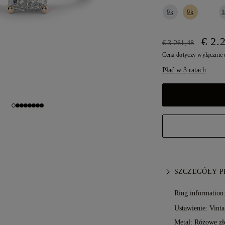
9k
9k
1
€ 2.
€ 3.261,48
Cena dotyczy wyłącznie
Płać w 3 ratach
SZCZEGÓŁY 
Ring information
Ustawienie: Vinta
Metal:
Różowe zł