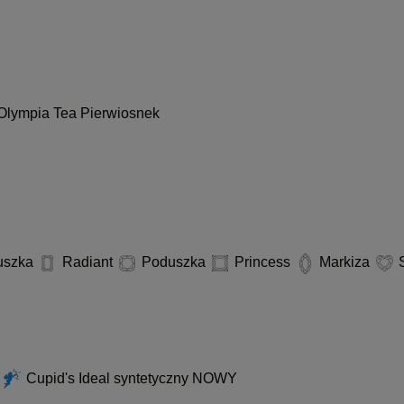
Olympia
Tea
Pierwiosnek
uszka
Radiant
Poduszka
Princess
Markiza
S
d
Cupid's Ideal syntetyczny
NOWY