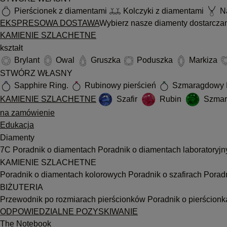
Pierścionek z diamentami
Kolczyki z diamentami
Na
EKSPRESOWA DOSTAWA
Wybierz nasze diamenty dostarcza
KAMIENIE SZLACHETNE
kształt
Brylant
Owal
Gruszka
Poduszka
Markiza
STWÓRZ WŁASNY
Sapphire Ring.
Rubinowy pierścień
Szmaragdowy 
KAMIENIE SZLACHETNE
Szafir
Rubin
Szmar
na zamówienie
Edukacja
Diamenty
7C
Poradnik o diamentach
Poradnik o diamentach laboratoryj
KAMIENIE SZLACHETNE
Poradnik o diamentach kolorowych
Poradnik o szafirach
Porad
BIŻUTERIA
Przewodnik po rozmiarach pierścionków
Poradnik o pierścion
ODPOWIEDZIALNE POZYSKIWANIE
The Notebook