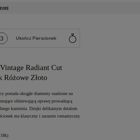
ęcej
3
Ukończ Pierscionek
Vintage Radiant Cut
k Różowe Złoto
ry posiada okrągłe diamenty osadzone na
ormujące olśniewającą oprawę prowadzącą
alnego kamienia. Dzięki delikatnym detalom
rścionek ma klasyczny i zarazem romantyczny
(18k)