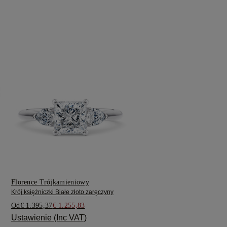
Florence Trójkamieniowy
Krój księżniczki Białe złoto zaręczyny
Od
€ 1.395,37
€ 1.255,83
Ustawienie (Inc VAT)