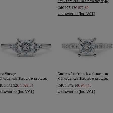
Krój księżniczki Białe złoto zaręczyny
Od
€ 975,43
€ 877,89
Ustawienie (Inc VAT)
sa Vintage
Duchess Pierścionek z diamentem
ój księżniczki Białe złoto zaręczyny
Krój księżniczki Białe złoto zaręczyny
d
€ 1.143,92
€ 1.029,53
Od
€ 1.349,14
€ 944,40
stawienie (Inc VAT)
Ustawienie (Inc VAT)