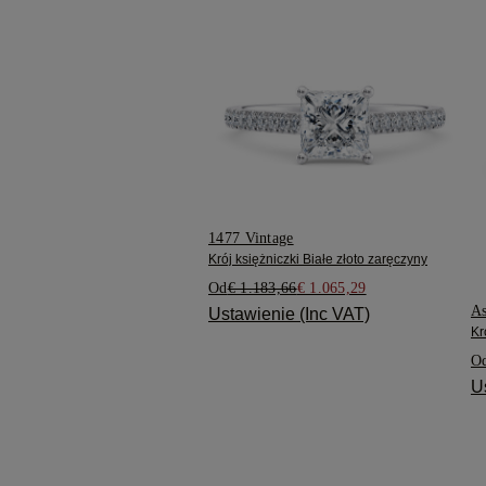
1477 Vintage
Krój księżniczki Białe złoto zaręczyny
Od
€ 1.183,66
€ 1.065,29
As
Ustawienie (Inc VAT)
Kr
O
U