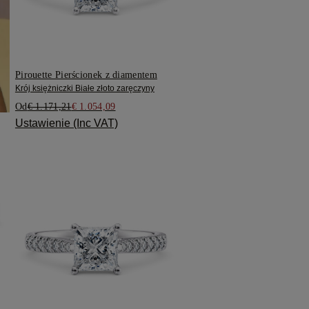
Pirouette Pierścionek z diamentem
Krój księżniczki Białe złoto zaręczyny
Od
€ 1.171,21
€ 1.054,09
Ustawienie (Inc VAT)