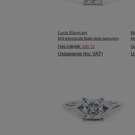
Lucia Klasyczny
Ho
Krój księżniczki Białe złoto zaręczyny
Kr
Od
€ 738,08
€ 649,51
O
Ustawienie (Inc VAT)
U