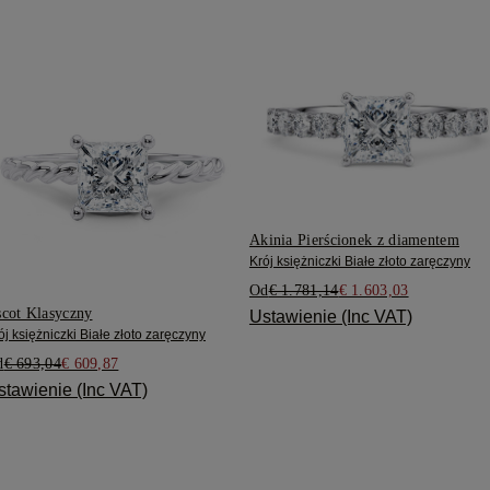
Akinia Pierścionek z diamentem
Krój księżniczki Białe złoto zaręczyny
Od
€ 1.781,14
€ 1.603,03
cot Klasyczny
Ustawienie (Inc VAT)
ój księżniczki Białe złoto zaręczyny
d
€ 693,04
€ 609,87
stawienie (Inc VAT)