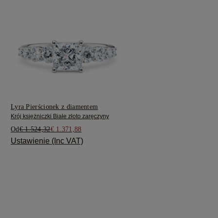
Lyra Pierścionek z diamentem
Krój księżniczki Białe złoto zaręczyny
Od
€ 1.524,32
€ 1.371,88
Ustawienie (Inc VAT)