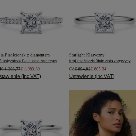
ia Pierścionek z diamentem
Starlight Klasyczny
ój księżniczki Białe złoto zaręczyny
Krój księżniczki Białe złoto zaręczyny
d
€ 1.203,77
€ 1.083,39
Od
€ 894,82
€ 805,34
stawienie (Inc VAT)
Ustawienie (Inc VAT)