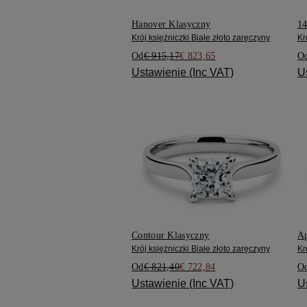
Hanover Klasyczny
14
Krój księżniczki Białe złoto zaręczyny
Kr
Od
€ 915,17
€ 823,65
O
Ustawienie (Inc VAT)
U
Contour Klasyczny
Ap
Krój księżniczki Białe złoto zaręczyny
Kr
Od
€ 821,40
€ 722,84
O
Ustawienie (Inc VAT)
U