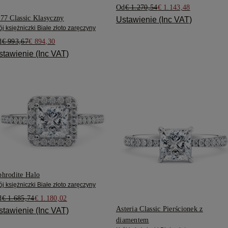
Od
€ 1.270,54
€ 1.143,48
77 Classic Klasyczny
Ustawienie (Inc VAT)
ój księżniczki Białe złoto zaręczyny
d
€ 993,67
€ 894,30
stawienie (Inc VAT)
hrodite Halo
ój księżniczki Białe złoto zaręczyny
d
€ 1.685,74
€ 1.180,02
Asteria Classic Pierścionek z
stawienie (Inc VAT)
diamentem