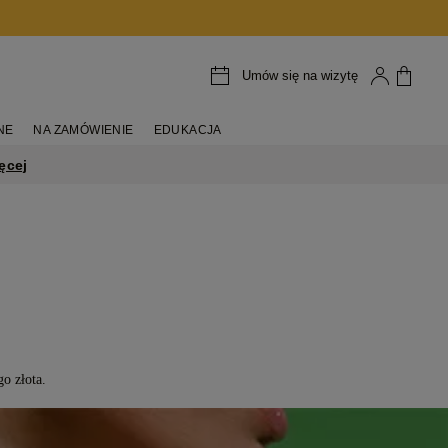
Umów się na wizytę
NE
NA ZAMÓWIENIE
EDUKACJA
ęcej
go złota.