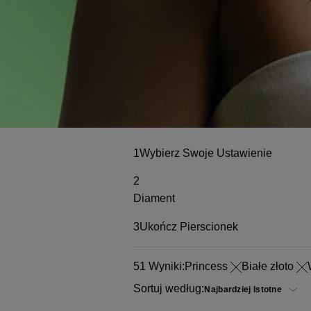
1
Wybierz Swoje Ustawienie
2
Diament
3
Ukończ Pierscionek
51
Wyniki:
Princess
Białe złoto
Sortuj według: