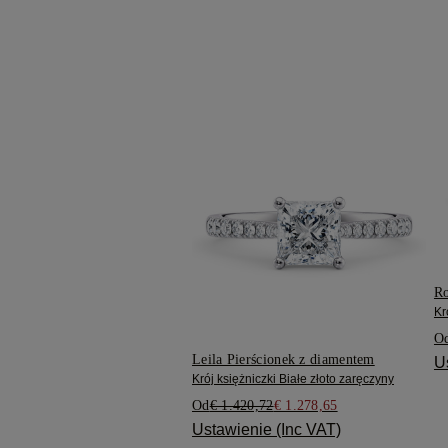
Ro
Kr
O
Leila Pierścionek z diamentem
U
Krój księżniczki Białe złoto zaręczyny
Od
€ 1.420,72
€ 1.278,65
Ustawienie (Inc VAT)