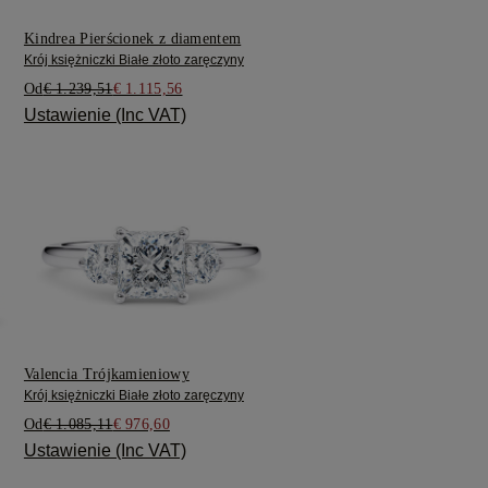
Kindrea Pierścionek z diamentem
Krój księżniczki Białe złoto zaręczyny
Od
€ 1.239,51
€ 1.115,56
Ustawienie (Inc VAT)
Valencia Trójkamieniowy
Krój księżniczki Białe złoto zaręczyny
Od
€ 1.085,11
€ 976,60
Ustawienie (Inc VAT)