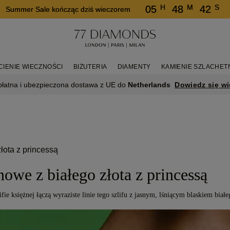
H
M
S
05
48
42
Summer Sale kończąc dziś wieczorem
CIENIE WIECZNOŚCI
BIŻUTERIA
DIAMENTY
KAMIENIE SZLACHET
Dowiedz się wi
płatna i ubezpieczona dostawa z UE do
Netherlands
łota z princessą
nowe z białego złota z princessą
fie księżnej łączą wyraziste linie tego szlifu z jasnym, lśniącym blaskiem białe