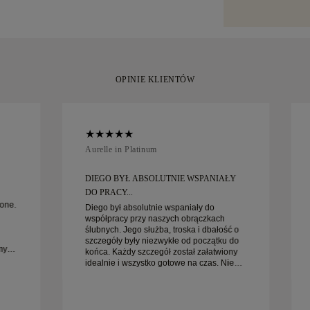
specjalistyczny
moment.
Amit lub Brinks.
zadowoleni z z
wymienić w ciąg
OPINIE KLIENTÓW
Aurelle in Platinum
DIEGO BYŁ ABSOLUTNIE WSPANIAŁY
DO PRACY...
one.
Diego był absolutnie wspaniały do
współpracy przy naszych obrączkach
ślubnych. Jego służba, troska i dbałość o
szczegóły były niezwykłe od początku do
my
końca. Każdy szczegół został załatwiony
idealnie i wszystko gotowe na czas. Nie
iej
moglibyśmy być bardziej zadowoleni z
tego doświadczenia i gorąco polecamy go
każdemu, kto szuka pięknych, starannie
wykonanych obrączek ślubnych.