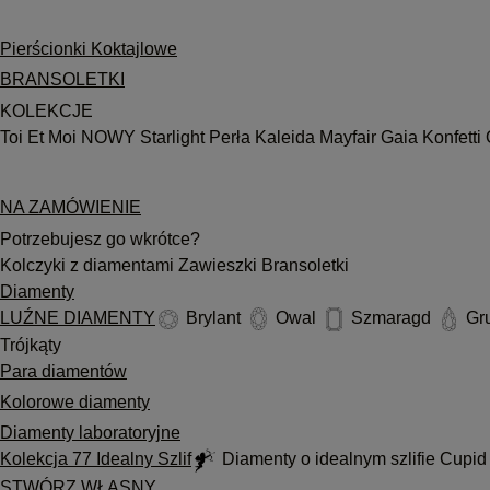
Pierścionki Koktajlowe
BRANSOLETKI
KOLEKCJE
Toi Et Moi
NOWY
Starlight
Perła
Kaleida
Mayfair
Gaia
Konfetti
NA ZAMÓWIENIE
Potrzebujesz go wkrótce?
Kolczyki z diamentami
Zawieszki
Bransoletki
Diamenty
LUŹNE DIAMENTY
Brylant
Owal
Szmaragd
Gr
Trójkąty
Para diamentów
Kolorowe diamenty
Diamenty laboratoryjne
Kolekcja 77 Idealny Szlif
Diamenty o idealnym szlifie Cupi
STWÓRZ WŁASNY