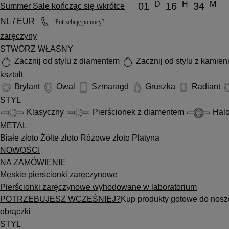
D
H
M
01
16
34
Summer Sale kończąc się wkrótce
NL / EUR
Potrzebuję pomocy?
zaręczyny
STWÓRZ WŁASNY
Zacznij od stylu z diamentem
Zacznij od stylu z kamie
kształt
Brylant
Owal
Szmaragd
Gruszka
Radiant
STYL
Klasyczny
Pierścionek z diamentem
Hal
METAL
Białe złoto
Żółte złoto
Różowe złoto
Platyna
NOWOŚCI
NA ZAMÓWIENIE
Męskie pierścionki zaręczynowe
Pierścionki zaręczynowe wyhodowane w laboratorium
POTRZEBUJESZ WCZEŚNIEJ?
Kup produkty gotowe do nosz
obrączki
STYL