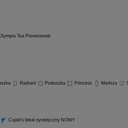
Olympia
Tea
Pierwiosnek
uszka
Radiant
Poduszka
Princess
Markiza
S
d
Cupid's Ideal syntetyczny
NOWY