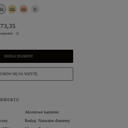
8k
18k
18k
Pt
473,35
 ustawień.
DODAJ DIAMENT
UMÓW SIĘ NA WIZYTĘ
PRODUKTU
:
Akcentowe kamienie:
yczny
Rodzaj: Naturalne diamenty