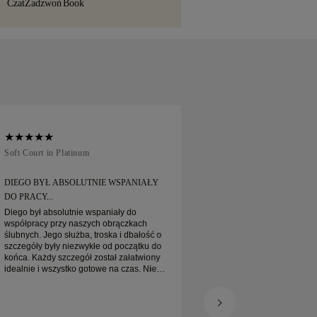
Czat
Zadzwoń
Book
ch usług wysyłkowych, takich jak Malca-
 Jeśli nie będą Państwo w pełni
akupu, mogą go Państwo zwrócić lub
u 30 dni.
Soft Court in Platinum
Traditional Court in
DIEGO BYŁ ABSOLUTNIE WSPANIAŁY
ZAMÓWIŁEM OBRĄ
DO PRACY...
Zamówiłem obrączkę online P
na czas oczekiwania
Diego był absolutnie wspaniały do
zapakowane. Moja p
współpracy przy naszych obrączkach
jest naprawdę piękn
ślubnych. Jego służba, troska i dbałość o
zadowolona
szczegóły były niezwykłe od początku do
końca. Każdy szczegół został załatwiony
idealnie i wszystko gotowe na czas. Nie
moglibyśmy być bardziej zadowoleni z
tego doświadczenia i gorąco polecamy go
każdemu, kto szuka pięknych, starannie
wykonanych obrączek ślubnych.