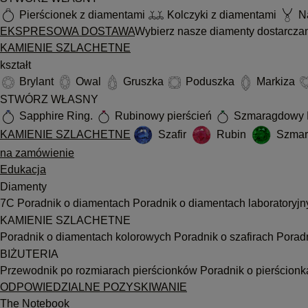
Pierścionek z diamentami
Kolczyki z diamentami
Na
EKSPRESOWA DOSTAWA
Wybierz nasze diamenty dostarcza
KAMIENIE SZLACHETNE
kształt
Brylant
Owal
Gruszka
Poduszka
Markiza
STWÓRZ WŁASNY
Sapphire Ring.
Rubinowy pierścień
Szmaragdowy 
KAMIENIE SZLACHETNE
Szafir
Rubin
Szmar
na zamówienie
Edukacja
Diamenty
7C
Poradnik o diamentach
Poradnik o diamentach laboratoryj
KAMIENIE SZLACHETNE
Poradnik o diamentach kolorowych
Poradnik o szafirach
Porad
BIŻUTERIA
Przewodnik po rozmiarach pierścionków
Poradnik o pierścion
ODPOWIEDZIALNE POZYSKIWANIE
The Notebook