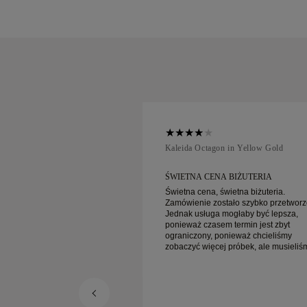
ellow Gold
Kaleida Octagon in Yellow Gold
 BIŻUTERIA
ŚWIETNA CENA BIŻUTERIA
ietna biżuteria.
Świetna cena, świetna biżuteria.
ało szybko przetworzone.
Zamówienie zostało szybko przetworz
ogłaby być lepsza,
Jednak usługa mogłaby być lepsza,
 termin jest zbyt
ponieważ czasem termin jest zbyt
nieważ chcieliśmy
ograniczony, ponieważ chcieliśmy
 próbek, ale musieliśmy
zobaczyć więcej próbek, ale musieliś
y dzień. Ogólnie
umówić wizytę na inny dzień. Ogólnie
enie, biżuteria wysokiej
dobre doświadczenie, biżuteria wysok
st szczęśliwa.
jakości. Żona jest szczęśliwa.