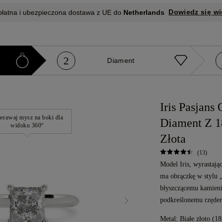
Dowiedz się wi
płatna i ubezpieczona dostawa z UE do
Netherlands
2
e
Diament
Iris Pasjans 
esuwaj mysz na boki dla
Diament Z 1
widoku 360°
Złota
(13)
Model Iris, wyrastają
ma obrączkę w stylu „
błyszczącemu kamien
podkreślonemu rzęde
Metal:
Białe złoto (18