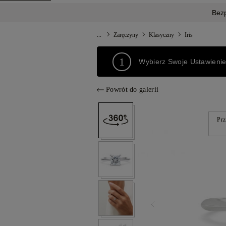
Bez
...
Zaręczyny
Klasyczny
Iris
1
Wybierz Swoje Ustawieni
Powrót do galerii
Prz