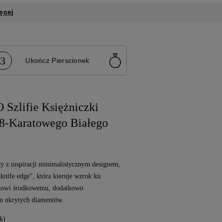
ęcej
3
Ukończ Pierscionek
O Szlifie Księżniczki
8-Karatowego Białego
cy z inspiracji minimalistycznym designem,
knife edge”, która kieruje wzrok ku
iowi środkowemu, dodatkowo
m ukrytych diamentów.
k)