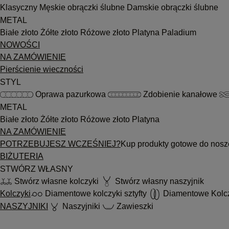
Klasyczny
Męskie obrączki ślubne
Damskie obrączki ślubne
METAL
Białe złoto
Żółte złoto
Różowe złoto
Platyna
Paladium
NOWOŚCI
NA ZAMÓWIENIE
Pierścienie wieczności
STYL
Oprawa pazurkowa
Zdobienie kanałowe
METAL
Białe złoto
Żółte złoto
Różowe złoto
Platyna
NA ZAMÓWIENIE
POTRZEBUJESZ WCZEŚNIEJ?
Kup produkty gotowe do nosz
BIŻUTERIA
STWÓRZ WŁASNY
Stwórz własne kolczyki
Stwórz własny naszyjnik
Kolczyki
Diamentowe kolczyki sztyfty
Diamentowe Kolc
NASZYJNIKI
Naszyjniki
Zawieszki