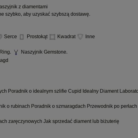
szyjnik z diamentami
ne szybko, aby uzyskać szybszą dostawę.
Serce
Prostokąt
Kwadrat
Inne
Ring.
Naszyjnik Gemstone.
agd
nych
Poradnik o idealnym szlifie Cupid
Idealny Diament Laborat
nik o rubinach
Poradnik o szmaragdach
Przewodnik po perłach
kach zaręczynowych
Jak sprzedać diament lub biżuterię