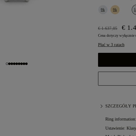
9k
9k
1
€ 1.
€ 1.637,05
Cena dotyczy wyłącznie
Płać w 3 ratach
SZCZEGÓŁY 
Ring information
Ustawienie: Klas