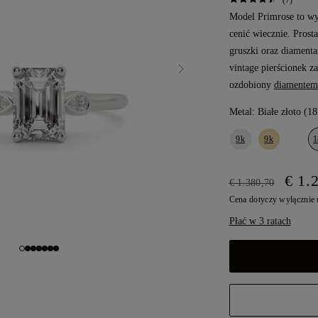
(7)
Model Primrose to wyj
cenić wiecznie. Prost
gruszki oraz diament
vintage pierścionek z
ozdobiony
diamentem 
Metal:
Białe złoto (18
9k
9k
1
€ 1.
€ 1.380,70
Cena dotyczy wyłącznie
Płać w 3 ratach