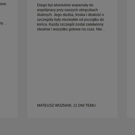
one.
Diego był absolutnie wspaniały do
współpracy przy naszych obrączkach
ślubnych. Jego służba, troska i dbałość o
szczegóły były niezwykłe od początku do
my
końca. Każdy szczegół został załatwiony
idealnie i wszystko gotowe na czas. Nie
iej
moglibyśmy być bardziej zadowoleni z
tego doświadczenia i gorąco polecamy go
każdemu, kto szuka pięknych, starannie
wykonanych obrączek ślubnych.
MATEUSZ WOZNIAK, 11 DNI TEMU