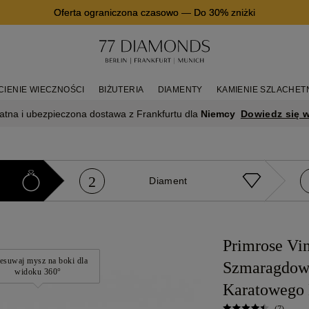
Oferta ograniczona czasowo
—
Do 30% zniżki
CIENIE WIECZNOŚCI
BIŻUTERIA
DIAMENTY
KAMIENIE SZLACHET
Dowiedz się w
atna i ubezpieczona dostawa z Frankfurtu dla
Niemcy
2
e
Diament
Primrose Vin
esuwaj mysz na boki dla
Szmaragdow
widoku 360°
Karatowego 