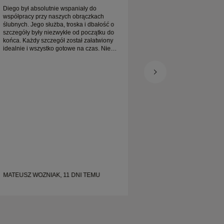
na czas oczekiwania
Diego był absolutnie wspaniały do
zapakowane. Moja p
współpracy przy naszych obrączkach
jest naprawdę piękn
ślubnych. Jego służba, troska i dbałość o
zadowolona
szczegóły były niezwykłe od początku do
końca. Każdy szczegół został załatwiony
idealnie i wszystko gotowe na czas. Nie
moglibyśmy być bardziej zadowoleni z
tego doświadczenia i gorąco polecamy go
każdemu, kto szuka pięknych, starannie
wykonanych obrączek ślubnych.
MATEUSZ WOZNIAK, 11 DNI TEMU
SHELLEY, 19 DNI 