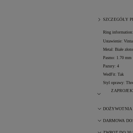
SZCZEGÓŁY 
Ring information
Ustawienie: Vinta
Metal:
Białe złot
Pasmo: 1.70 mm
Pazury: 4
WedFit: Tak
Styl oprawy: Thr
ZAPROJEK
Sztuka jubilers
DOŻYWOTNIA
mistrzów 77 Di
Każdy zakup w 
DARMOWA DOS
gwarancją na w
Wszystkie opłat
naprawy są bez
ZWROT DO 30 