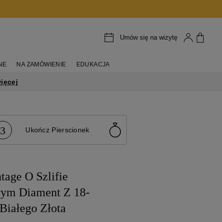
Umów się na wizytę
NE
NA ZAMÓWIENIE
EDUKACJA
ięcej
3
Ukończ Pierscionek
tage O Szlifie
ym Diament Z 18-
Białego Złota