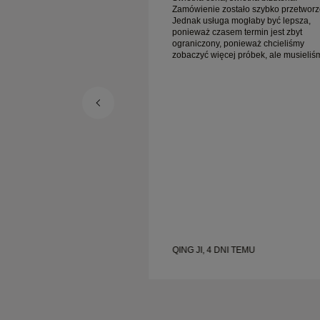
ało szybko przetworzone.
Zamówienie zostało szybko przetworz
ogłaby być lepsza,
Jednak usługa mogłaby być lepsza,
 termin jest zbyt
ponieważ czasem termin jest zbyt
nieważ chcieliśmy
ograniczony, ponieważ chcieliśmy
 próbek, ale musieliśmy
zobaczyć więcej próbek, ale musieliś
y dzień. Ogólnie
umówić wizytę na inny dzień. Ogólnie
enie, biżuteria wysokiej
dobre doświadczenie, biżuteria wysok
st szczęśliwa.
jakości. Żona jest szczęśliwa.
 TEMU
QING JI, 4 DNI TEMU