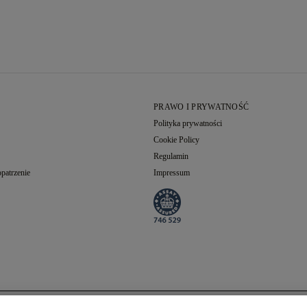
PRAWO I PRYWATNOŚĆ
Polityka prywatności
Cookie Policy
Regulamin
patrzenie
Impressum
Wybrany Diament
Łączna Suma