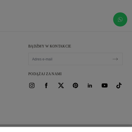
BĄDŹMY W KONTAKCIE
PODĄŻAJ ZA NAMI