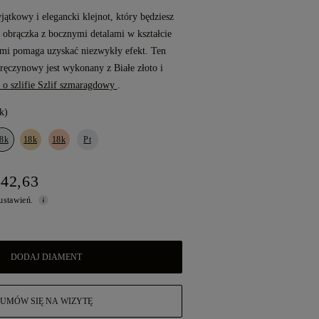
ątkowy i elegancki klejnot, który będziesz
a obrączka z bocznymi detalami w kształcie
ami pomaga uzyskać niezwykły efekt. Ten
aręczynowy jest wykonany z Białe złoto i
o szlifie Szlif szmaragdowy
.
k)
8k
18k
18k
Pt
242,63
 ustawień.
DODAJ DIAMENT
UMÓW SIĘ NA WIZYTĘ