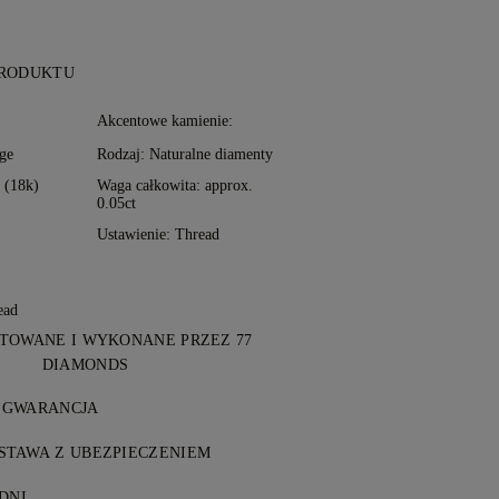
PRODUKTU
:
Akcentowe kamienie:
ge
Rodzaj: Naturalne diamenty
o (18k)
Waga całkowita: approx.
0.05ct
Ustawienie: Thread
ead
TOWANE I WYKONANE PRZEZ 77
DIAMONDS
ka dopracowana do perfekcji przez
 GWARANCJA
amonds — krok po kroku.
77 Diamonds objęty jest dożywotnią
TAWA Z UBEZPIECZENIEM
ady produkcyjne. Wszelkie niezbędne
y pocztowe są bezpłatne, bez względu
płatne. Szczegóły w
DNI
Warunkach
.