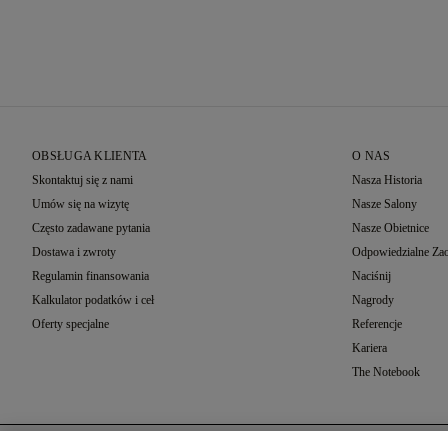
OBSŁUGA KLIENTA
O NAS
Skontaktuj się z nami
Nasza Historia
Umów się na wizytę
Nasze Salony
Często zadawane pytania
Nasze Obietnice
Dostawa i zwroty
Odpowiedzialne Zao
Regulamin finansowania
Naciśnij
Kalkulator podatków i ceł
Nagrody
Oferty specjalne
Referencje
Kariera
The Notebook
Wybór Ustawień.