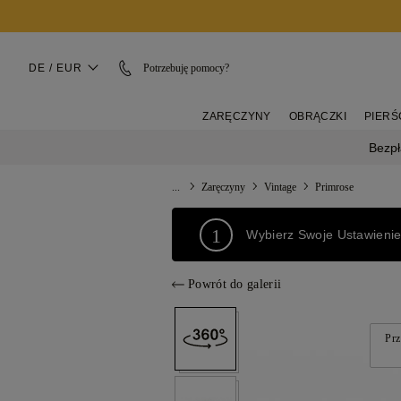
DE / EUR
Potrzebuję pomocy?
ZARĘCZYNY
OBRĄCZKI
PIERŚ
Bezpł
...
Zaręczyny
Vintage
Primrose
1
Wybierz Swoje Ustawieni
Powrót do galerii
Prz