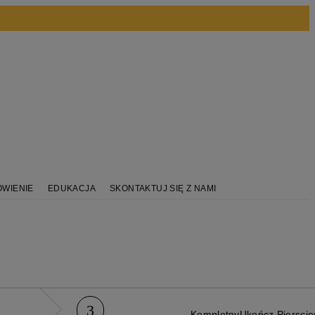
ÓWIENIE
EDUKACJA
SKONTAKTUJ SIĘ Z NAMI
3
Kompletny
Ukończ Piersci