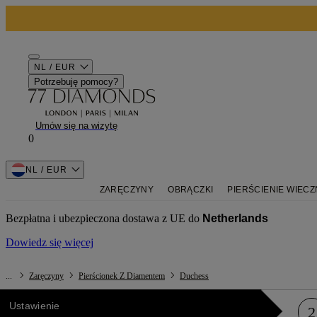
NL / EUR
Potrzebuję pomocy?
Umów się na wizytę
0
NL / EUR
ZARĘCZYNY
OBRĄCZKI
PIERŚCIENIE WIECZ
Bezpłatna i ubezpieczona dostawa z UE do
Netherlands
Dowiedz się więcej
...
Zaręczyny
Pierścionek Z Diamentem
Duchess
Ustawienie
2