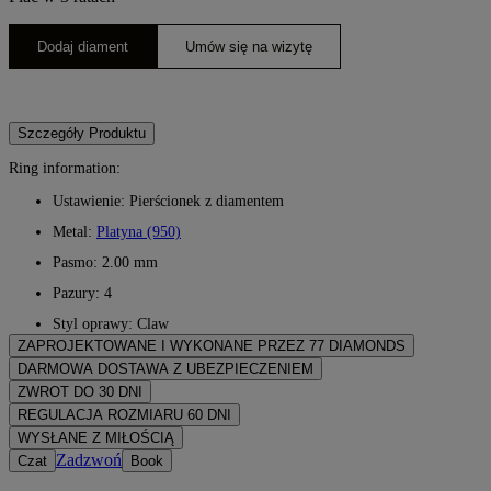
Dodaj diament
Umów się na wizytę
Szczegóły Produktu
Ring information:
Ustawienie: Pierścionek z diamentem
Metal:
Platyna (950)
Pasmo: 2.00 mm
Pazury: 4
Styl oprawy: Claw
ZAPROJEKTOWANE I WYKONANE PRZEZ 77 DIAMONDS
Sztuka jubilerska dopracowana do perfekcji przez mistrzów 77 Dia
DARMOWA DOSTAWA Z UBEZPIECZENIEM
Wszystkie opłaty pocztowe są bezpłatne, bez względu na to, gdzie 
ZWROT DO 30 DNI
DHL, prosto do Państwa drzwi. Ubezpieczamy wszystkie nasze zamó
Jeśli nie jesteś w pełni zadowolony, możesz zwrócić lub wymienić z
REGULACJA ROZMIARU 60 DNI
specjalistycznych usług wysyłkowych, takich jak Malca-Amit lub Bri
Aby zapewnić idealne dopasowanie, 77 Diamonds oferuje bezpłatną 
WYSŁANE Z MIŁOŚCIĄ
Dokładamy wszelkich starań, aby Twoja biżuteria była idealna. Otrz
Zadzwoń
Czat
Book