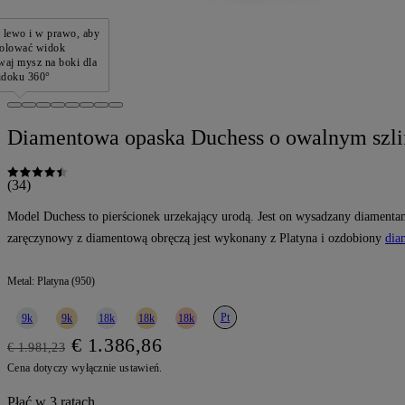
 lewo i w prawo, aby
rolować widok
waj mysz na boki dla
idoku 360°
Diamentowa opaska Duchess o owalnym szli
(34)
Model Duchess to pierścionek urzekający urodą. Jest on wysadzany diamentam
zaręczynowy z diamentową obręczą jest wykonany z Platyna i ozdobiony
dia
Metal:
Platyna (950)
Pt
9k
9k
18k
18k
18k
€ 1.386,86
€ 1.981,23
Cena dotyczy wyłącznie ustawień.
Płać w 3 ratach