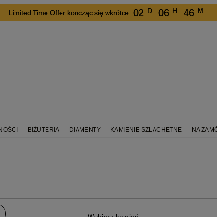
D
H
M
02
06
46
Limited Time Offer kończąc się wkrótce
NOŚCI
BIŻUTERIA
DIAMENTY
KAMIENIE SZLACHETNE
NA ZAM
Wybierz kamień