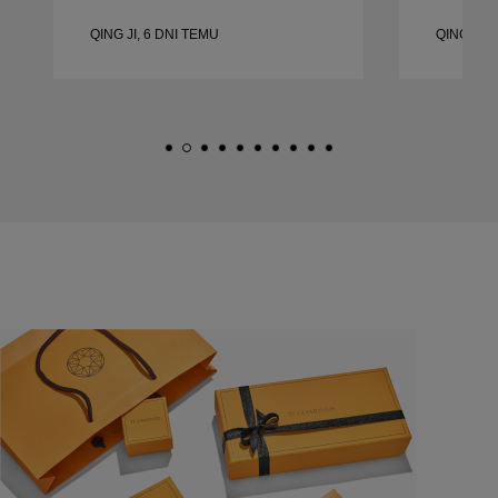
biżuteria wysokiej jakości. Żona jest
biżuteria 
szczęśliwa.
szczęśliw
QING JI, 6 DNI TEMU
QING JI, 