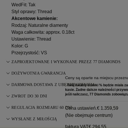
WedFit: Tak
Styl oprawy: Thread
Akcentowe kamienie:
Rodzaj: Naturalne diamenty
Waga całkowita: approx. 0.18ct
Ustawienie: Thread
Kolor: G
Przejrzystość: VS
ZAPROJEKTOWANE I WYKONANE PRZEZ 77 DIAMONDS
Sztuka jubilerska dopracowana do perfekcji przez mistrzów
DOŻYWOTNIA GWARANCJA
Ceny są oparte na miejscu przezna
77 Diamonds — krok po kroku.
Każdy zakup w 77 Diamonds objęty jest dożywotnią
DARMOWA DOSTAWA Z UBEZPIECZENIEM
: Twój lokalny stawki % będzie miała z
gwarancją na wady produkcyjne. Wszelkie niezbędne
kasie. Żadne dalsze należności przyw
Wszystkie opłaty pocztowe są bezpłatne, bez względu na to,
jeśli naliczasz, 77 Diamonds zobowiązuj
naprawy są bezpłatne. Szczegóły w
ZWROT DO 30 DNI
Warunkach
.
gdzie Państwo mieszkają. Wyślemy Państwa przedmiot bez
Jeśli nie jesteś w pełni zadowolony, możesz zwrócić lub
ryzyka i w pełni ubezpieczony za pośrednictwem specjalnej
REGULACJA ROZMIARU 60 DNI
Cena ustawień.
€ 1.359,59
wymienić zakup w ciągu 30 dni. Szczegóły w
Warunkach
.
usługi dostawy FedEx lub DHL, prosto do Państwa drzwi.
(Nie obejmuje centrum)
Aby zapewnić idealne dopasowanie, 77 Diamonds oferuje
WYSŁANE Z MIŁOŚCIĄ
Ubezpieczamy wszystkie nasze zamówienia, aby uniknąć
bezpłatną zmianę rozmiaru w ciągu 60 dni od dostawy.
faktura VAT
€ 294,55