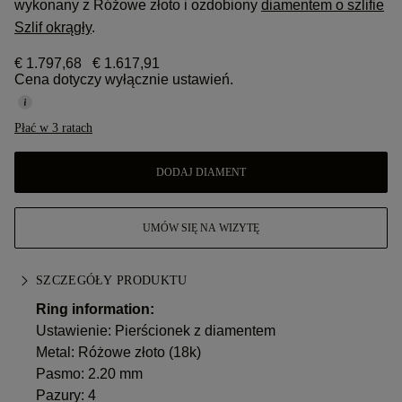
wykonany z Różowe złoto i ozdobiony
diamentem o szlifie
Szlif okrągły
.
€ 1.797,68
€ 1.617,91
Cena dotyczy wyłącznie ustawień.
Płać w 3 ratach
DODAJ DIAMENT
UMÓW SIĘ NA WIZYTĘ
SZCZEGÓŁY PRODUKTU
Ring information:
Ustawienie: Pierścionek z diamentem
Metal:
Różowe złoto (18k)
Pasmo: 2.20 mm
Pazury: 4