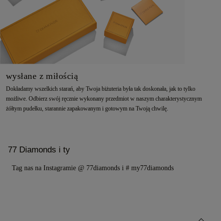
wysłane z miłością
Dokładamy wszelkich starań, aby Twoja biżuteria była tak doskonała, jak to tylko
możliwe. Odbierz swój ręcznie wykonany przedmiot w naszym charakterystycznym
żółtym pudełku, starannie zapakowanym i gotowym na Twoją chwilę.
77 Diamonds i ty
Tag nas na Instagramie @ 77diamonds i # my77diamonds