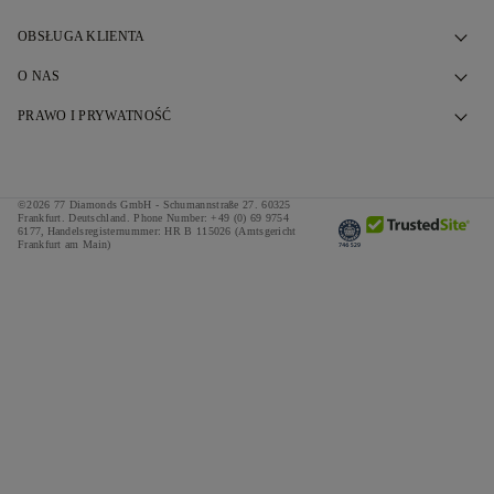
OBSŁUGA KLIENTA
Skontaktuj się z nami
O NAS
Umów się na wizytę
Nasza Historia
PRAWO I PRYWATNOŚĆ
Często zadawane pytania
Nasze Salony
Polityka prywatności
Dostawa i zwroty
Nasze Obietnice
Cookie Policy
©2026 77 Diamonds GmbH -
Schumannstraße 27. 60325
Regulamin finansowania
Odpowiedzialne Zaopatrzenie
Frankfurt. Deutschland.
Phone Number:
+49 (0) 69 9754
Regulamin
6177,
Handelsregisternummer: HR B 115026 (Amtsgericht
Frankfurt am Main)
Kalkulator podatków i ceł
Naciśnij
Impressum
Oferty specjalne
Nagrody
Referencje
Kariera
The Notebook