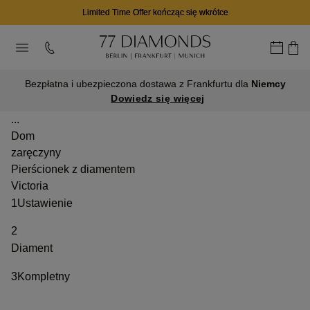
Limited Time Offer kończąc się wkrótce
Bezpłatna i ubezpieczona dostawa z Frankfurtu dla
Niemcy
Dowiedz się więcej
...
Dom
zaręczyny
Pierścionek z diamentem
Victoria
1
Ustawienie
2
Diament
3
Kompletny