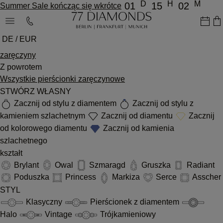
D
H
M
01
15
02
Summer Sale kończąc się wkrótce
DE / EUR
zaręczyny
Z powrotem
Wszystkie pierścionki zaręczynowe
STWÓRZ WŁASNY
Zacznij od stylu z diamentem
Zacznij od stylu z
kamieniem szlachetnym
Zacznij od diamentu
Zacznij
od kolorowego diamentu
Zacznij od kamienia
szlachetnego
kształt
Brylant
Owal
Szmaragd
Gruszka
Radiant
Poduszka
Princess
Markiza
Serce
Asscher
STYL
Klasyczny
Pierścionek z diamentem
Halo
Vintage
Trójkamieniowy