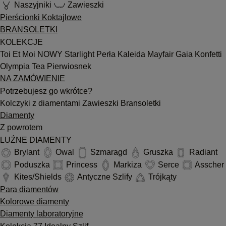
Naszyjniki
Zawieszki
Pierścionki Koktajlowe
BRANSOLETKI
KOLEKCJE
Toi Et Moi
NOWY
Starlight
Perła
Kaleida
Mayfair
Gaia
Konfetti
Olympia
Tea
Pierwiosnek
NA ZAMÓWIENIE
Potrzebujesz go wkrótce?
Kolczyki z diamentami
Zawieszki
Bransoletki
Diamenty
Z powrotem
LUŹNE DIAMENTY
Brylant
Owal
Szmaragd
Gruszka
Radiant
Poduszka
Princess
Markiza
Serce
Asscher
Kites/Shields
Antyczne Szlify
Trójkąty
Para diamentów
Kolorowe diamenty
Diamenty laboratoryjne