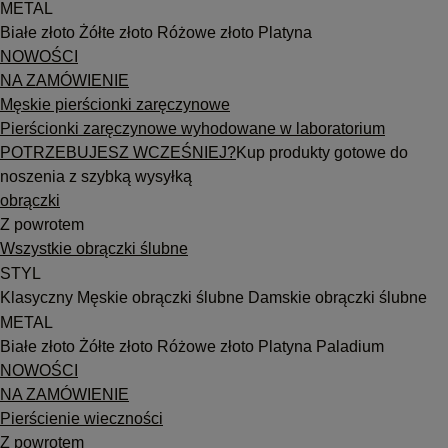
METAL
Białe złoto
Żółte złoto
Różowe złoto
Platyna
NOWOŚCI
NA ZAMÓWIENIE
Męskie pierścionki zaręczynowe
Pierścionki zaręczynowe wyhodowane w laboratorium
POTRZEBUJESZ WCZEŚNIEJ?
Kup produkty gotowe do
noszenia z szybką wysyłką
obrączki
Z powrotem
Wszystkie obrączki ślubne
STYL
Klasyczny
Męskie obrączki ślubne
Damskie obrączki ślubne
METAL
Białe złoto
Żółte złoto
Różowe złoto
Platyna
Paladium
NOWOŚCI
NA ZAMÓWIENIE
Pierścienie wieczności
Z powrotem