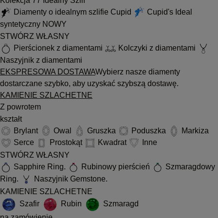
Kolekcja 77 Idealny Szlif
Diamenty o idealnym szlifie Cupid
Cupid's Ideal
syntetyczny
NOWY
STWÓRZ WŁASNY
Pierścionek z diamentami
Kolczyki z diamentami
Naszyjnik z diamentami
EKSPRESOWA DOSTAWA
Wybierz nasze diamenty
dostarczane szybko, aby uzyskać szybszą dostawę.
KAMIENIE SZLACHETNE
Z powrotem
kształt
Brylant
Owal
Gruszka
Poduszka
Markiza
Serce
Prostokąt
Kwadrat
Inne
STWÓRZ WŁASNY
Sapphire Ring.
Rubinowy pierścień
Szmaragdowy
Ring.
Naszyjnik Gemstone.
KAMIENIE SZLACHETNE
Szafir
Rubin
Szmaragd
na zamówienie