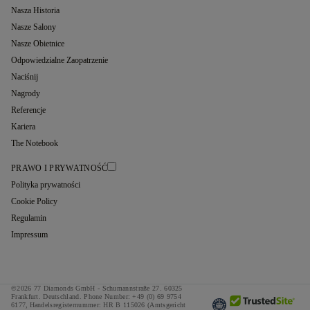
Nasza Historia
Nasze Salony
Nasze Obietnice
Odpowiedzialne Zaopatrzenie
Naciśnij
Nagrody
Referencje
Kariera
The Notebook
PRAWO I PRYWATNOŚĆ
Polityka prywatności
Cookie Policy
Regulamin
Impressum
©2026 77 Diamonds GmbH -
Schumannstraße 27. 60325
Frankfurt. Deutschland.
Phone Number:
+49 (0) 69 9754
6177,
Handelsregisternummer: HR B 115026 (Amtsgericht