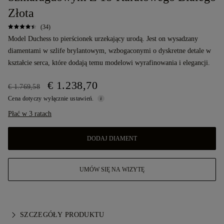
Złota
(34)
Model Duchess to pierścionek urzekający urodą. Jest on wysadzany
diamentami w szlife brylantowym, wzbogaconymi o dyskretne detale w
kształcie serca, które dodają temu modelowi wyrafinowania i elegancji.
€ 1.238,70
€ 1.769,58
Cena dotyczy wyłącznie ustawień.
Płać w 3 ratach
DODAJ DIAMENT
UMÓW SIĘ NA WIZYTĘ
SZCZEGÓŁY PRODUKTU