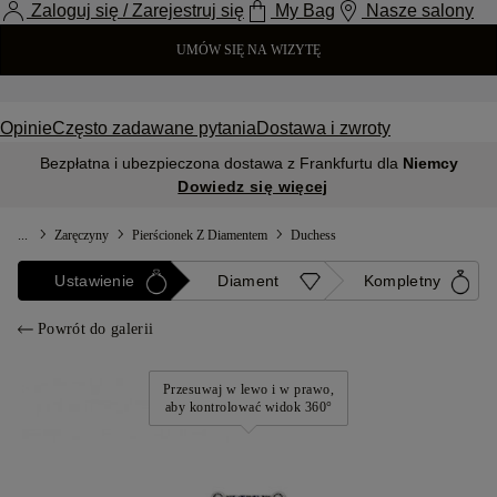
Zaloguj się / Zarejestruj się
My Bag
Nasze salony
UMÓW SIĘ NA WIZYTĘ
Opinie
Często zadawane pytania
Dostawa i zwroty
Bezpłatna i ubezpieczona dostawa z Frankfurtu dla
Niemcy
Dowiedz się więcej
...
Zaręczyny
Pierścionek Z Diamentem
Duchess
Ustawienie
Diament
Kompletny
Powrót do galerii
Przesuwaj w lewo i w prawo,
aby kontrolować widok 360°