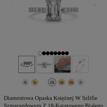
9k
9k
18k
18k
18k
Pt
Diamentowa Opaska Księżnej W Szlifie
Szmaragdowym Z 18-Karatowego Białego