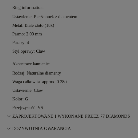
Ring information:
Ustawienie: Pierścionek z diamentem
Metal:
Białe złoto (18k)
Pasmo: 2.00 mm
Pazury: 4
Styl oprawy: Claw
Akcentowe kamienie:
Rodzaj: Naturalne diamenty
Waga całkowita: approx. 0.28ct
Ustawienie: Claw
Kolor: G
Przejrzystość: VS
ZAPROJEKTOWANE I WYKONANE PRZEZ 77 DIAMONDS
Sztuka jubilerska dopracowana do perfekcji przez mistrzów
DOŻYWOTNIA GWARANCJA
77 Diamonds — krok po kroku.