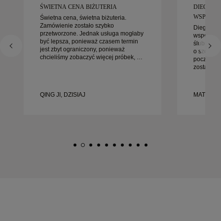
ŚWIETNA CENA BIŻUTERIA
DIEGO B
WSPANIAŁ
Świetna cena, świetna biżuteria.
Zamówienie zostało szybko
Diego był
przetworzone. Jednak usługa mogłaby
współprac
być lepsza, ponieważ czasem termin
ślubnych. 
jest zbyt ograniczony, ponieważ
o szczegó
chcieliśmy zobaczyć więcej próbek, ale
początku 
musieliśmy umówić wizytę na inny
został zał
dzień. Ogólnie dobre doświadczenie,
gotowe na
biżuteria wysokiej jakości. Żona jest
bardziej 
szczęśliwa.
doświadcz
QING JI, DZISIAJ
MATEUSZ 
każdemu, 
starannie
ślubnych.