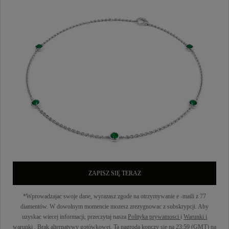
ZAPISZ SIĘ TERAZ
*Wprowadzajac swoje dane, wyrazasz zgode na otrzymywanie e -maili z 77
diamentów. W dowolnym momencie mozesz zrezygnowac z subskrypcji. Aby
uzyskac wiecej informacji, przeczytaj nasza
Polityka prywatnosci
i
Warunki i
warunki
. Brak alternatywy gotówkowej. Ta nagroda konczy sie na 23:59 (GMT) na