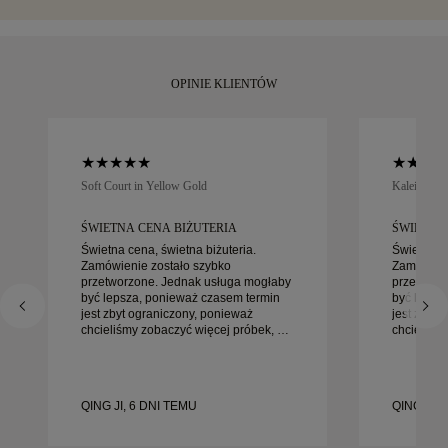
lub Brinks. Jeśli nie będą Państwo w pełni zadowoleni z
moment.
zakupu, mogą go Państwo zwrócić lub wymienić w ciągu 30
dni.
OPINIE KLIENTÓW
Soft Court in Yellow Gold
Kaleida Oc
ŚWIETNA CENA BIŻUTERIA
ŚWIETNA
Świetna cena, świetna biżuteria.
Świetna ce
Zamówienie zostało szybko
Zamówieni
przetworzone. Jednak usługa mogłaby
przetworz
być lepsza, ponieważ czasem termin
być lepsz
jest zbyt ograniczony, ponieważ
jest zbyt 
chcieliśmy zobaczyć więcej próbek, ale
chcieliśm
musieliśmy umówić wizytę na inny
musieliśm
dzień. Ogólnie dobre doświadczenie,
dzień. Ogólnie dobre doświadczenie,
biżuteria wysokiej jakości. Żona jest
biżuteria 
szczęśliwa.
szczęśliw
QING JI, 6 DNI TEMU
QING JI, 