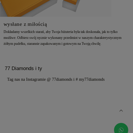
wysłane z miłością
Dokładamy wszelkich starań, aby Twoja biżuteria była tak doskonała, jak to tylko
możliwe. Odbierz swój ręcznie wykonany przedmiot w naszym charakterystycznym
żółtym pudełku, starannie zapakowanym i gotowym na Twoją chwilę.
77 Diamonds i ty
Tag nas na Instagramie @ 77diamonds i # my77diamonds