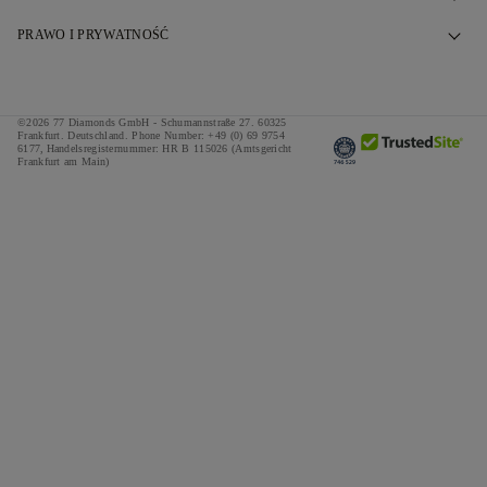
Umów się na wizytę
Nasza Historia
PRAWO I PRYWATNOŚĆ
Często zadawane pytania
Nasze Salony
Polityka prywatności
Dostawa i zwroty
Nasze Obietnice
Cookie Policy
©2026 77 Diamonds GmbH -
Schumannstraße 27. 60325
Regulamin finansowania
Odpowiedzialne Zaopatrzenie
Frankfurt. Deutschland.
Phone Number:
+49 (0) 69 9754
Regulamin
6177,
Handelsregisternummer: HR B 115026 (Amtsgericht
Frankfurt am Main)
Kalkulator podatków i ceł
Naciśnij
Impressum
Oferty specjalne
Nagrody
Referencje
Kariera
The Notebook