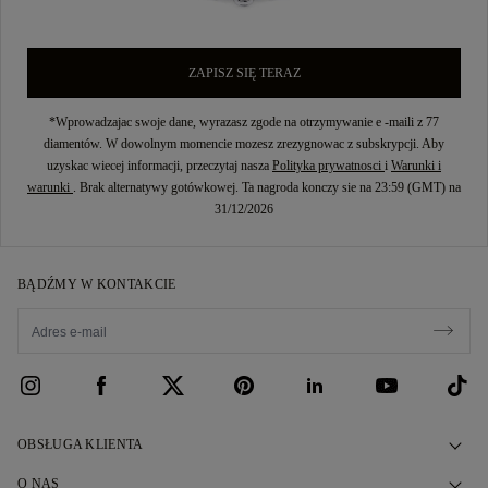
ZAPISZ SIĘ TERAZ
*Wprowadzajac swoje dane, wyrazasz zgode na otrzymywanie e -maili z 77
diamentów. W dowolnym momencie mozesz zrezygnowac z subskrypcji. Aby
uzyskac wiecej informacji, przeczytaj nasza
Polityka prywatnosci
i
Warunki i
warunki
. Brak alternatywy gotówkowej. Ta nagroda konczy sie na 23:59 (GMT) na
31/12/2026
BĄDŹMY W KONTAKCIE
OBSŁUGA KLIENTA
Skontaktuj się z nami
O NAS