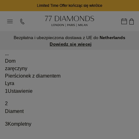
Limited Time Offer kończąc się wkrótce
Bezpłatna i ubezpieczona dostawa z UE do
Netherlands
Dowiedz się więcej
...
Dom
zaręczyny
Pierścionek z diamentem
Lyra
1
Ustawienie
2
Diament
3
Kompletny