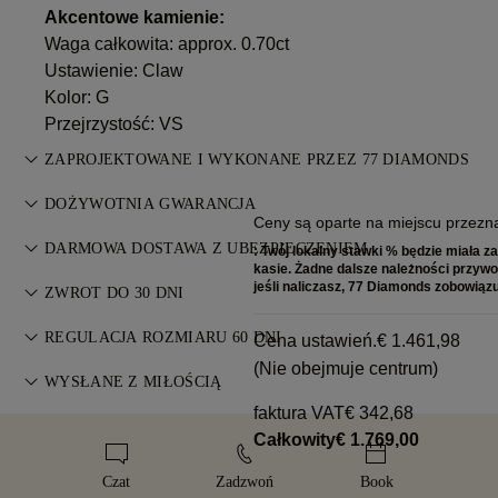
Akcentowe kamienie:
Waga całkowita: approx. 0.70ct
Ustawienie: Claw
Kolor: G
Przejrzystość: VS
ZAPROJEKTOWANE I WYKONANE PRZEZ 77 DIAMONDS
Sztuka jubilerska dopracowana do perfekcji przez mistrzów
DOŻYWOTNIA GWARANCJA
77 Diamonds — krok po kroku.
Ceny są oparte na miejscu przezna
Każdy zakup w 77 Diamonds objęty jest dożywotnią
DARMOWA DOSTAWA Z UBEZPIECZENIEM
: Twój lokalny stawki % będzie miała z
gwarancją na wady produkcyjne. Wszelkie niezbędne
kasie. Żadne dalsze należności przyw
Wszystkie opłaty pocztowe są bezpłatne, bez względu na to,
jeśli naliczasz, 77 Diamonds zobowiązuj
naprawy są bezpłatne. Szczegóły w
ZWROT DO 30 DNI
Warunkach
.
gdzie Państwo mieszkają. Wyślemy Państwa przedmiot bez
Jeśli nie jesteś w pełni zadowolony, możesz zwrócić lub
ryzyka i w pełni ubezpieczony za pośrednictwem specjalnej
REGULACJA ROZMIARU 60 DNI
Cena ustawień.
€ 1.461,98
wymienić zakup w ciągu 30 dni. Szczegóły w
Warunkach
.
usługi dostawy FedEx lub DHL, prosto do Państwa drzwi.
(Nie obejmuje centrum)
Aby zapewnić idealne dopasowanie, 77 Diamonds oferuje
WYSŁANE Z MIŁOŚCIĄ
Ubezpieczamy wszystkie nasze zamówienia, aby uniknąć
bezpłatną zmianę rozmiaru w ciągu 60 dni od dostawy.
faktura VAT
€ 342,68
jakichkolwiek problemów z dostawą. W przypadku niektórych
Dokładamy wszelkich starań, aby Twoja biżuteria była
Zobacz
politykę rozmiarów
.
Całkowity
€ 1.769,00
przedmiotów o wysokiej wartości korzystamy ze
idealna. Otrzymasz ją w naszej charakterystycznej żółtej
specjalistycznych usług wysyłkowych, takich jak Malca-Amit
szkatułce, starannie zapakowaną i gotową na wyjątkowy
Czat
Zadzwoń
Book