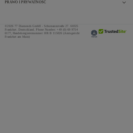
Nasza Historia
PRAWO I PRYWATNOŚĆ
Często zadawane pytania
Nasze Salony
Polityka prywatności
Dostawa i zwroty
Nasze Obietnice
Cookie Policy
©2026 77 Diamonds GmbH -
Schumannstraße 27. 60325
Regulamin finansowania
Odpowiedzialne Zaopatrzenie
Frankfurt. Deutschland.
Phone Number:
+49 (0) 69 9754
Regulamin
6177,
Handelsregisternummer: HR B 115026 (Amtsgericht
Frankfurt am Main)
Kalkulator podatków i ceł
Naciśnij
Impressum
Oferty specjalne
Nagrody
Referencje
Kariera
The Notebook