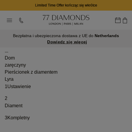
Limited Time Offer kończąc się wkrótce
Bezpłatna i ubezpieczona dostawa z UE do
Netherlands
Dowiedz się więcej
...
Dom
zaręczyny
Pierścionek z diamentem
Lyra
1
Ustawienie
2
Diament
3
Kompletny