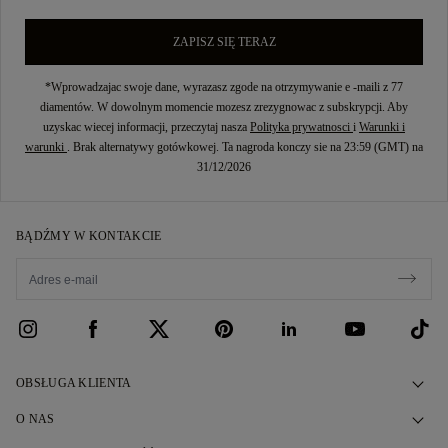
ZAPISZ SIĘ TERAZ
*Wprowadzajac swoje dane, wyrazasz zgode na otrzymywanie e -maili z 77
diamentów. W dowolnym momencie mozesz zrezygnowac z subskrypcji. Aby
uzyskac wiecej informacji, przeczytaj nasza
Polityka prywatnosci
i
Warunki i
warunki
. Brak alternatywy gotówkowej. Ta nagroda konczy sie na 23:59 (GMT) na
31/12/2026
BĄDŹMY W KONTAKCIE
OBSŁUGA KLIENTA
Skontaktuj się z nami
O NAS
Umów się na wizytę