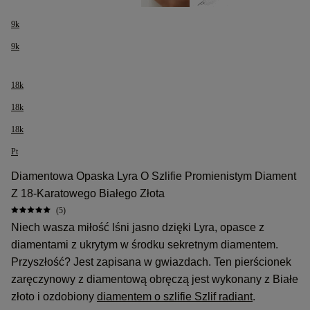
9k
9k
18k
18k
18k
Pt
Diamentowa Opaska Lyra O Szlifie Promienistym Diament
Z 18-Karatowego Białego Złota
(5)
Niech wasza miłość lśni jasno dzięki Lyra, opasce z
diamentami z ukrytym w środku sekretnym diamentem.
Przyszłość? Jest zapisana w gwiazdach. Ten pierścionek
zaręczynowy z diamentową obręczą jest wykonany z Białe
złoto i ozdobiony
diamentem o szlifie Szlif radiant
.