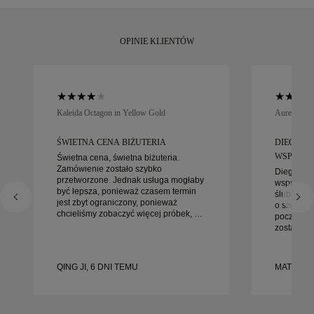
dni.
OPINIE KLIENTÓW
Kaleida Octagon in Yellow Gold
Aurelle in 
ŚWIETNA CENA BIŻUTERIA
DIEGO B
WSPANIAŁ
Świetna cena, świetna biżuteria.
Zamówienie zostało szybko
Diego był
przetworzone. Jednak usługa mogłaby
współprac
być lepsza, ponieważ czasem termin
ślubnych. 
jest zbyt ograniczony, ponieważ
o szczegó
chcieliśmy zobaczyć więcej próbek, ale
początku 
musieliśmy umówić wizytę na inny
został zał
dzień. Ogólnie dobre doświadczenie,
gotowe na
biżuteria wysokiej jakości. Żona jest
bardziej 
szczęśliwa.
doświadcz
QING JI, 6 DNI TEMU
MATEUSZ 
każdemu, 
starannie
ślubnych.