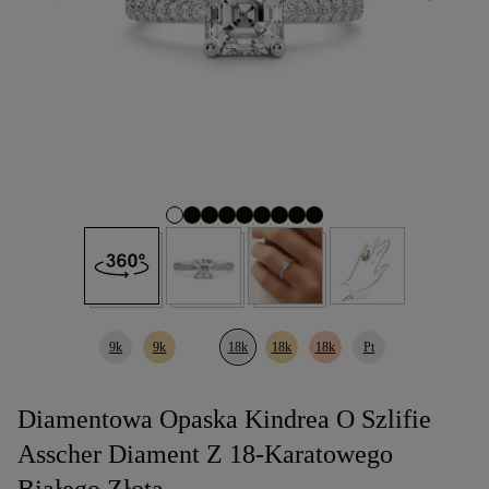
9k
9k
18k
18k
18k
Pt
Diamentowa Opaska Kindrea O Szlifie
Asscher Diament Z 18-Karatowego