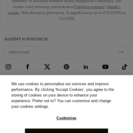
diamentów. W dowolnym momencie mozesz zrezygnowac z subskrypcji. Aby
uzyskac wiecej informacji, przeczytaj nasza
Polityka prywatnosci
i
Warunki i
warunki
. Brak alternatywy gotówkowej. Ta nagroda konczy sie na 23:59 (GMT) na
31/12/2026
BĄDŹMY W KONTAKCIE
OBSŁUGA KLIENTA
We use cookies to personalise our services and improve
performance. By clicking 'Accept Cookies', you agree to the
Skontaktuj się z nami
O NAS
storing of cookies on your device to enhance your
experience. Prefer not to? You can customise and change
Umów się na wizytę
Nasza Historia
PRAWO I PRYWATNOŚĆ
your cookies settings.
Często zadawane pytania
Nasze Salony
Polityka prywatności
Customise
Dostawa i zwroty
Nasze Obietnice
Cookie Policy
©2026 77 Diamonds GmbH -
Schumannstraße 27. 60325
Regulamin finansowania
Odpowiedzialne Zaopatrzenie
Frankfurt. Deutschland.
Phone Number:
+49 (0) 69 9754
Regulamin