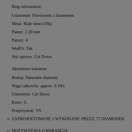
Ring information:
Ustawienie: Pierścionek z diamentem
Metal:
Białe złoto (18k)
Pasmo: 2.20 mm
Pazury: 4
WedFit: Tak
Styl oprawy: Cut Down
Akcentowe kamienie:
Rodzaj: Naturalne diamenty
Waga całkowita: approx. 0.19ct
Ustawienie: Cut Down
Kolor: G
Przejrzystość: VS
ZAPROJEKTOWANE I WYKONANE PRZEZ 77 DIAMONDS
Sztuka jubilerska dopracowana do perfekcji przez mistrzów
DOŻYWOTNIA GWARANCJA