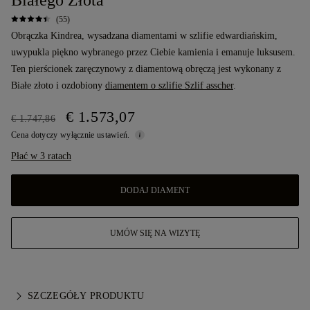
Białego Złota
(55)
Obrączka Kindrea, wysadzana diamentami w szlifie edwardiańskim,
uwypukla piękno wybranego przez Ciebie kamienia i emanuje luksusem.
Ten pierścionek zaręczynowy z diamentową obręczą jest wykonany z
Białe złoto i ozdobiony
diamentem o szlifie Szlif asscher
.
€ 1.573,07
€ 1.747,86
Cena dotyczy wyłącznie ustawień.
Płać w 3 ratach
DODAJ DIAMENT
UMÓW SIĘ NA WIZYTĘ
SZCZEGÓŁY PRODUKTU