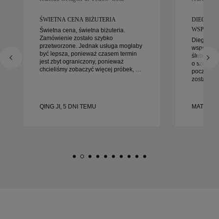
ŚWIETNA CENA BIŻUTERIA
DIEGO B
WSPANIAŁ
Świetna cena, świetna biżuteria.
Zamówienie zostało szybko
Diego był
przetworzone. Jednak usługa mogłaby
współprac
być lepsza, ponieważ czasem termin
ślubnych. 
jest zbyt ograniczony, ponieważ
o szczegó
chcieliśmy zobaczyć więcej próbek, ale
początku 
musieliśmy umówić wizytę na inny
został zał
dzień. Ogólnie dobre doświadczenie,
gotowe na
biżuteria wysokiej jakości. Żona jest
bardziej 
szczęśliwa.
doświadcz
QING JI, 5 DNI TEMU
MATEUSZ 
każdemu, 
starannie
ślubnych.