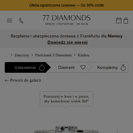
Oferta ograniczona czasowo
—
Do 30% zniżki
Bezpłatna i ubezpieczona dostawa z Frankfurtu dla
Niemcy
Dowiedz się więcej
...
Zaręczyny
Pierścionek Z Diamentem
Kindrea
Ustawienie
Diament
Kompletny
Powrót do galerii
Przesuwaj w lewo i w prawo,
aby kontrolować widok 360°