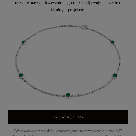
udział w naszym losowaniu nagród i spełnij swoje marzenie o
idealnym projekcie.
ZAPISZ SIĘ TERAZ
*Wprowadzajac swoje dane, wyrazasz zgode na otrzymywanie e -maili z 77