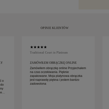
specjalistyczny
moment.
Amit lub Brinks.
zadowoleni z z
wymienić w ciąg
OPINIE KLIENTÓW
Traditional Court in Platinum
ŁY
ZAMÓWIŁEM OBRĄCZKĘ ONLINE
Zamówiłem obrączkę online Przyjechałem
na czas oczekiwania. Pięknie
zapakowane. Moja platynowa obrączka
jest naprawdę piękna i jestem bardzo
ć o
zadowolona
 do
ony
ie
z
y go
ie