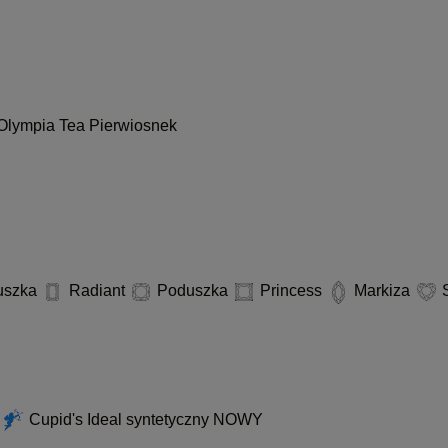
Olympia
Tea
Pierwiosnek
uszka
Radiant
Poduszka
Princess
Markiza
S
d
Cupid's Ideal syntetyczny
NOWY