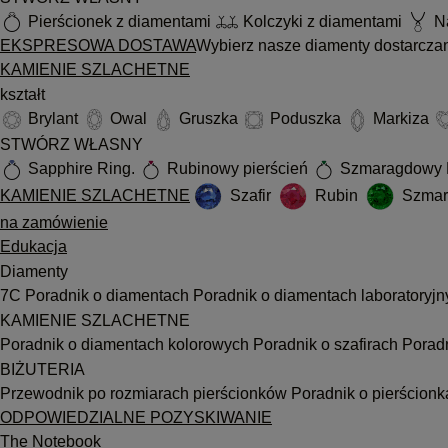
Pierścionek z diamentami
Kolczyki z diamentami
Na
EKSPRESOWA DOSTAWA
Wybierz nasze diamenty dostarcza
KAMIENIE SZLACHETNE
kształt
Brylant
Owal
Gruszka
Poduszka
Markiza
STWÓRZ WŁASNY
Sapphire Ring.
Rubinowy pierścień
Szmaragdowy 
KAMIENIE SZLACHETNE
Szafir
Rubin
Szmar
na zamówienie
Edukacja
Diamenty
7C
Poradnik o diamentach
Poradnik o diamentach laboratoryj
KAMIENIE SZLACHETNE
Poradnik o diamentach kolorowych
Poradnik o szafirach
Porad
BIŻUTERIA
Przewodnik po rozmiarach pierścionków
Poradnik o pierścion
ODPOWIEDZIALNE POZYSKIWANIE
The Notebook