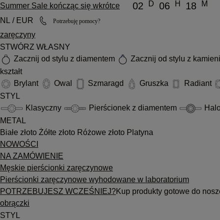
D
H
M
02
06
18
Summer Sale kończąc się wkrótce
NL / EUR
Potrzebuję pomocy?
zaręczyny
STWÓRZ WŁASNY
Zacznij od stylu z diamentem
Zacznij od stylu z kamie
kształt
Brylant
Owal
Szmaragd
Gruszka
Radiant
STYL
Klasyczny
Pierścionek z diamentem
Hal
METAL
Białe złoto
Żółte złoto
Różowe złoto
Platyna
NOWOŚCI
NA ZAMÓWIENIE
Męskie pierścionki zaręczynowe
Pierścionki zaręczynowe wyhodowane w laboratorium
POTRZEBUJESZ WCZEŚNIEJ?
Kup produkty gotowe do nosz
obrączki
STYL