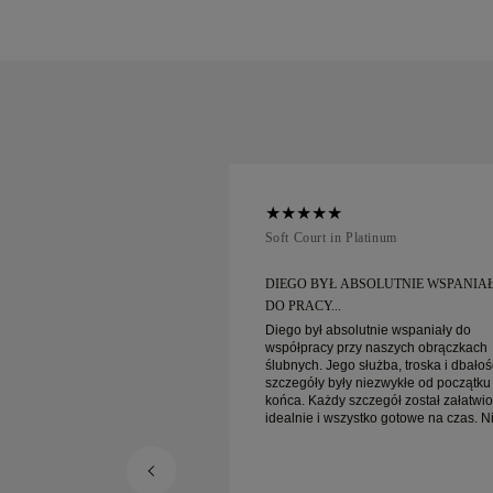
num
Soft Court in Platinum
SOLUTNIE WSPANIAŁY
DIEGO BYŁ ABSOLUTNIE WSPANIA
DO PRACY...
utnie wspaniały do
Diego był absolutnie wspaniały do
 naszych obrączkach
współpracy przy naszych obrączkach
łużba, troska i dbałość o
ślubnych. Jego służba, troska i dbałoś
niezwykłe od początku do
szczegóły były niezwykłe od początku
czegół został załatwiony
końca. Każdy szczegół został załatwi
tko gotowe na czas. Nie
idealnie i wszystko gotowe na czas. N
bardziej zadowoleni z
moglibyśmy być bardziej zadowoleni 
nia i gorąco polecamy go
tego doświadczenia i gorąco polecam
uka pięknych, starannie
każdemu, kto szuka pięknych, starann
ączek ślubnych.
wykonanych obrączek ślubnych.