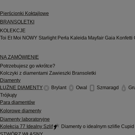
Pierścionki Koktajlowe
BRANSOLETKI
KOLEKCJE
Toi Et Moi
NOWY
Starlight
Perła
Kaleida
Mayfair
Gaia
Konfetti
NA ZAMÓWIENIE
Potrzebujesz go wkrótce?
Kolczyki z diamentami
Zawieszki
Bransoletki
Diamenty
LUŹNE DIAMENTY
Brylant
Owal
Szmaragd
Gr
Trójkąty
Para diamentów
Kolorowe diamenty
Diamenty laboratoryjne
Kolekcja 77 Idealny Szlif
Diamenty o idealnym szlifie Cupi
STWÓRZ WŁASNY