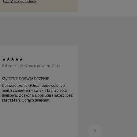
Czat
Zadzwoń
Book
ch usług wysyłkowych, takich jak Malca-
 Jeśli nie będą Państwo w pełni
akupu, mogą go Państwo zwrócić lub
u 30 dni.
Ballerina Lab Grown in White Gold
Traditional Court in
ŚWIETNE DOŚWIADCZENIE
WSZYSTKO BYŁO Ś
Doświadczenie GGreat, zadowolony z
Wszystko było świet
moich zamówień – ćwieki i bransoletka
nawet ekspresową ob
tenisowa. Doskonała obsługa i jakość, bez
ułożyło. Świetna rad
zastrzeżeń. Gorąco polecam.
Mogę ją polecić w 
coś jeszcze raz! Dzi