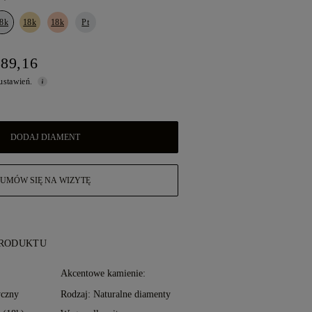
8k
18k
18k
Pt
389,16
 ustawień.
DODAJ DIAMENT
UMÓW SIĘ NA WIZYTĘ
PRODUKTU
:
Akcentowe kamienie:
yczny
Rodzaj: Naturalne diamenty