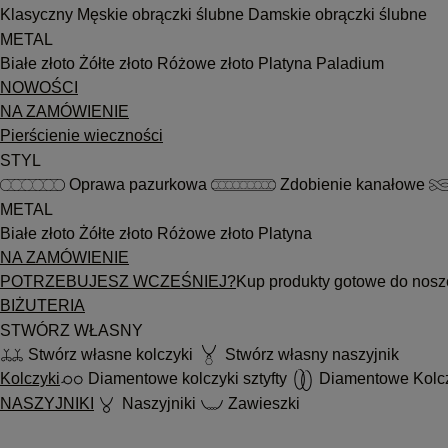
Klasyczny
Męskie obrączki ślubne
Damskie obrączki ślubne
METAL
Białe złoto
Żółte złoto
Różowe złoto
Platyna
Paladium
NOWOŚCI
NA ZAMÓWIENIE
Pierścienie wieczności
STYL
Oprawa pazurkowa
Zdobienie kanałowe
METAL
Białe złoto
Żółte złoto
Różowe złoto
Platyna
NA ZAMÓWIENIE
POTRZEBUJESZ WCZEŚNIEJ?
Kup produkty gotowe do nosz
BIŻUTERIA
STWÓRZ WŁASNY
Stwórz własne kolczyki
Stwórz własny naszyjnik
Kolczyki
Diamentowe kolczyki sztyfty
Diamentowe Kolc
NASZYJNIKI
Naszyjniki
Zawieszki