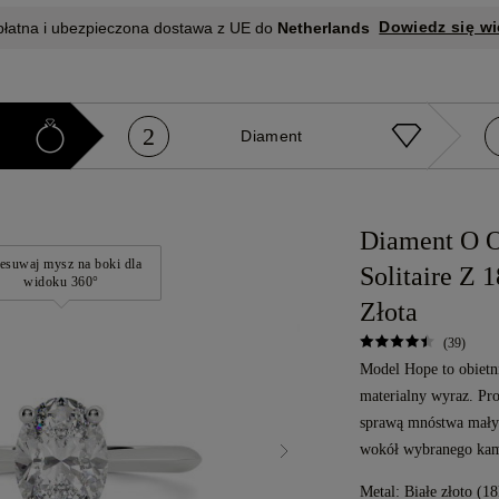
Dowiedz się wi
płatna i ubezpieczona dostawa z UE do
Netherlands
2
e
Diament
Diament O O
esuwaj mysz na boki dla
Solitaire Z 
widoku 360°
Złota
(39)
Model Hope to obietni
materialny wyraz. Pro
sprawą mnóstwa mały
wokół wybranego kami
Metal:
Białe złoto (18