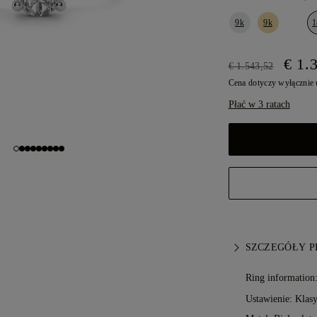
9k
9k
1
€ 1.
€ 1.543,52
Cena dotyczy wyłącznie
Płać w 3 ratach
SZCZEGÓŁY 
Ring information
Ustawienie: Klas