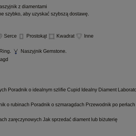
szyjnik z diamentami
ne szybko, aby uzyskać szybszą dostawę.
Serce
Prostokąt
Kwadrat
Inne
Ring.
Naszyjnik Gemstone.
agd
nych
Poradnik o idealnym szlifie Cupid
Idealny Diament Laborat
nik o rubinach
Poradnik o szmaragdach
Przewodnik po perłach
kach zaręczynowych
Jak sprzedać diament lub biżuterię