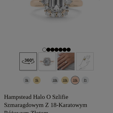
9k
9k
18k
18k
18k
Pt
Hampstead Halo O Szlifie
Szmaragdowym Z 18-Karatowym