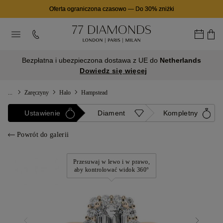
Oferta ograniczona czasowo
—
Do 30% zniżki
Bezpłatna i ubezpieczona dostawa z UE do
Netherlands
Dowiedz się więcej
...
Zaręczyny
Halo
Hampstead
Ustawienie
Diament
Kompletny
Powrót do galerii
Przesuwaj w lewo i w prawo,
aby kontrolować widok 360°