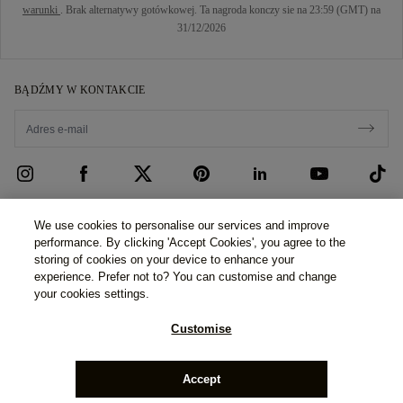
warunki
. Brak alternatywy gotówkowej. Ta nagroda konczy sie na 23:59 (GMT) na
31/12/2026
BĄDŹMY W KONTAKCIE
OBSŁUGA KLIENTA
We use cookies to personalise our services and improve
performance. By clicking 'Accept Cookies', you agree to the
Skontaktuj się z nami
O NAS
storing of cookies on your device to enhance your
experience. Prefer not to? You can customise and change
Umów się na wizytę
Nasza Historia
PRAWO I PRYWATNOŚĆ
your cookies settings.
Często zadawane pytania
Nasze Salony
Polityka prywatności
Customise
Dostawa i zwroty
Nasze Obietnice
Cookie Policy
©2026 77 Diamonds GmbH -
Schumannstraße 27. 60325
Regulamin finansowania
Odpowiedzialne Zaopatrzenie
Frankfurt. Deutschland.
Phone Number:
+49 (0) 69 9754
Regulamin
Accept
6177,
Handelsregisternummer: HR B 115026 (Amtsgericht
Frankfurt am Main)
Kalkulator podatków i ceł
Naciśnij
Impressum