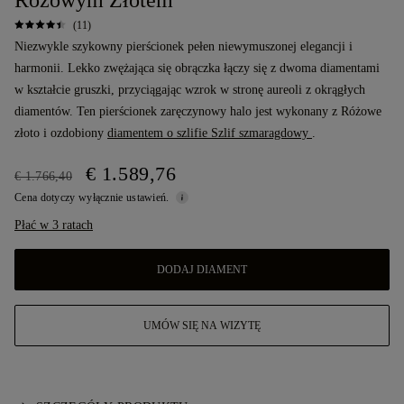
Różowym Złotem
(11)
Niezwykle szykowny pierścionek pełen niewymuszonej elegancji i
harmonii. Lekko zwężająca się obrączka łączy się z dwoma diamentami
w kształcie gruszki, przyciągając wzrok w stronę aureoli z okrągłych
diamentów. Ten pierścionek zaręczynowy halo jest wykonany z Różowe
złoto i ozdobiony
diamentem o szlifie Szlif szmaragdowy
.
€ 1.589,76
€ 1.766,40
Cena dotyczy wyłącznie ustawień.
Płać w 3 ratach
DODAJ DIAMENT
UMÓW SIĘ NA WIZYTĘ