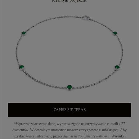
idealnym projekcie.
ZAPISZ SIĘ TERAZ
*Wprowadzajac swoje dane, wyrazasz zgode na otrzymywanie e -maili z 77
diamentów. W dowolnym momencie mozesz zrezygnowac z subskrypcji. Aby
uzyskac wiecej informacji, przeczytaj nasza
Polityka prywatnosci
i
Warunki i