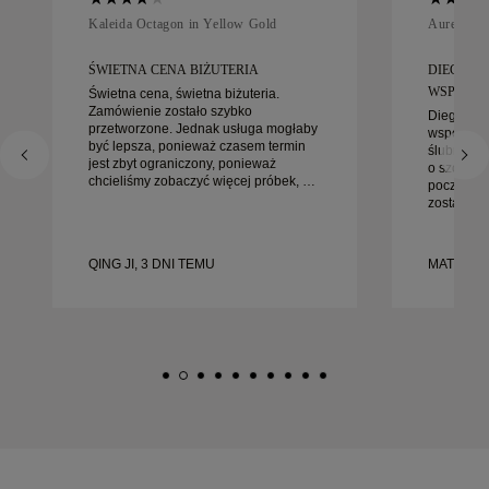
Kaleida Octagon in Yellow Gold
Aurelle in
ŚWIETNA CENA BIŻUTERIA
DIEGO B
WSPANIAŁ
Świetna cena, świetna biżuteria.
Zamówienie zostało szybko
Diego był
przetworzone. Jednak usługa mogłaby
współprac
być lepsza, ponieważ czasem termin
ślubnych. 
jest zbyt ograniczony, ponieważ
o szczegó
chcieliśmy zobaczyć więcej próbek, ale
początku 
musieliśmy umówić wizytę na inny
został zał
dzień. Ogólnie dobre doświadczenie,
gotowe na
biżuteria wysokiej jakości. Żona jest
bardziej 
szczęśliwa.
doświadcz
QING JI, 3 DNI TEMU
MATEUSZ 
każdemu, 
starannie
ślubnych.