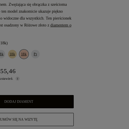
m. Zwężająca się obrączka z sześcioma
e ten model znakomicie ukazuje piękno
o widoczne dla wszystkich. Ten pierścionek
jest osadzony w Różowe złoto z
diamentem o
(18k)
8k
18k
18k
Pt
155,46
 ustawień.
DODAJ DIAMENT
UMÓW SIĘ NA WIZYTĘ