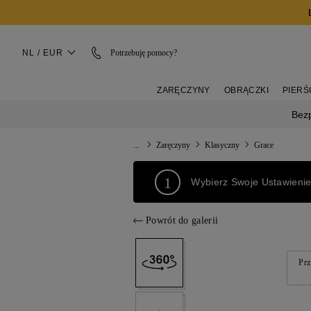
NL / EUR
Potrzebuję pomocy?
ZARĘCZYNY
OBRĄCZKI
PIERŚ
Bez
...
Zaręczyny
Klasyczny
Grace
1
Wybierz Swoje Ustawieni
Powrót do galerii
Prz