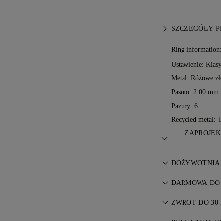
SZCZEGÓŁY 
Ring information
Ustawienie: Klas
Metal:
Różowe zł
Pasmo: 2.00 mm
Pazury: 6
Recycled metal: 
ZAPROJEK
Sztuka jubilers
DOŻYWOTNIA
mistrzów 77 Di
Każdy zakup w 
DARMOWA DOS
gwarancją na w
Wszystkie opłat
naprawy są bez
ZWROT DO 30 
na to, gdzie P
Jeśli nie jeste