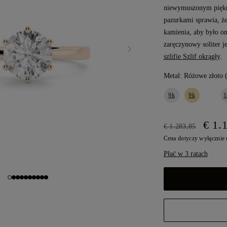
niewymuszonym piękne
pazurkami sprawia, ż
kamienia, aby było on
zaręczynowy soliter 
szlifie Szlif okrągły
.
Metal:
Różowe złoto 
9k
9k
1
€ 1.
€ 1.283,85
Cena dotyczy wyłącznie
Płać w 3 ratach