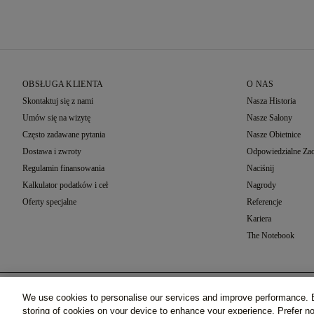
OBSŁUGA KLIENTA
O NAS
Skontaktuj się z nami
Nasza Historia
Umów się na wizytę
Nasze Salony
Często zadawane pytania
Nasze Obietnice
Dostawa i zwroty
Odpowiedzialne Zao
Regulamin finansowania
Naciśnij
Kalkulator podatków i ceł
Nagrody
Oferty specjalne
Referencje
Kariera
The Notebook
Wybór Ustawień.
We use cookies to personalise our services and improve performance. B
Grace, Różowe Złoto (18k)
©2026 77 Diamonds GmbH -
Schumannstraße 27. 60325 F
storing of cookies on your device to enhance your experience. Prefer 