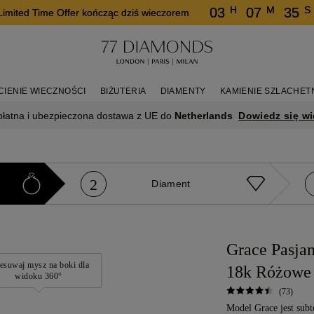
H
M
S
03
07
35
Limited Time Offer kończąc dziś wieczorem
CIENIE WIECZNOŚCI
BIŻUTERIA
DIAMENTY
KAMIENIE SZLACHET
Dowiedz się wi
płatna i ubezpieczona dostawa z UE do
Netherlands
2
e
Diament
Grace Pasjan
esuwaj mysz na boki dla
18k Różowe 
widoku 360°
(73)
Model Grace jest subt