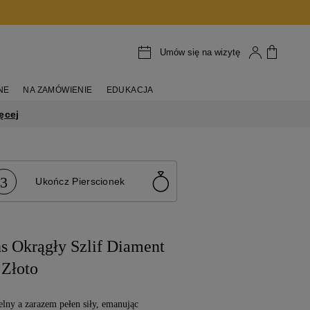
Umów się na wizytę
NE
NA ZAMÓWIENIE
EDUKACJA
ęcej
3
Ukończ Pierscionek
s Okrągły Szlif Diament
Złoto
elny a zarazem pełen siły, emanując