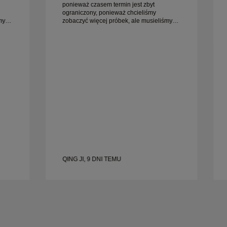
ponieważ czasem termin jest zbyt
ograniczony, ponieważ chcieliśmy
my
zobaczyć więcej próbek, ale musieliśmy
umówić wizytę na inny dzień. Ogólnie
iej
dobre doświadczenie, biżuteria wysokiej
jakości. Żona jest szczęśliwa.
QING JI, 9 DNI TEMU