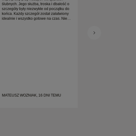
ślubnych. Jego służba, troska i dbałość o
ślubnych. Jego służb
szczegóły były niezwykłe od początku do
szczegóły były niez
końca. Każdy szczegół został załatwiony
końca. Każdy szczeg
idealnie i wszystko gotowe na czas. Nie
idealnie i wszystko 
moglibyśmy być bardziej zadowoleni z
moglibyśmy być bard
tego doświadczenia i gorąco polecamy go
tego doświadczenia
każdemu, kto szuka pięknych, starannie
każdemu, kto szuka 
wykonanych obrączek ślubnych.
wykonanych obrącze
MATEUSZ WOZNIAK, 16 DNI TEMU
MATEUSZ WOZNIAK