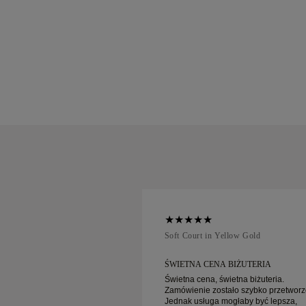
ellow Gold
Soft Court in Yellow Gold
UGA KLIENTA I
ŚWIETNA CENA BIŻUTERIA
.
Świetna cena, świetna biżuteria.
Zamówienie zostało szybko przetworz
 klienta i niesamowite
Jednak usługa mogłaby być lepsza,
ną dostawą!