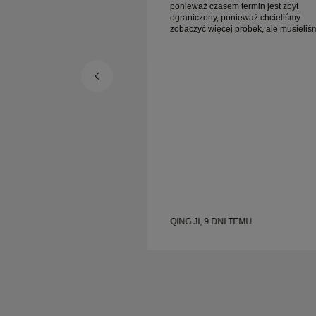
ponieważ czasem termin jest zbyt
ograniczony, ponieważ chcieliśmy
zobaczyć więcej próbek, ale musieliś
umówić wizytę na inny dzień. Ogólnie
dobre doświadczenie, biżuteria wysok
jakości. Żona jest szczęśliwa.
I TEMU
QING JI, 9 DNI TEMU