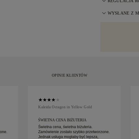
przedmiot bez r
REGULACJA R
wymienić zakup 
pośrednictwem s
Aby zapewnić i
Warunkach
WYSŁANE Z M
.
DHL, prosto do
oferuje bezpłat
nasze zamówieni
Dokładamy wszel
dostawy. Zoba
problemów z do
idealna. Otrzym
przedmiotów o w
szkatułce, star
specjalistyczny
moment.
Amit lub Brinks.
zadowoleni z z
wymienić w ciąg
OPINIE KLIENTÓW
Kaleida Octagon in Yellow Gold
ŚWIETNA CENA BIŻUTERIA
Świetna cena, świetna biżuteria.
one.
Zamówienie zostało szybko przetworzone.
Jednak usługa mogłaby być lepsza,