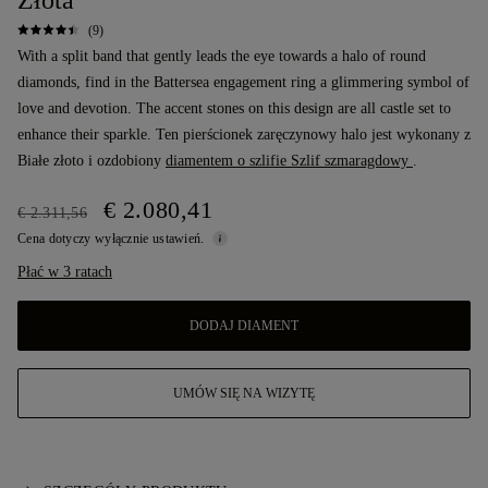
Złota
(9)
With a split band that gently leads the eye towards a halo of round
diamonds, find in the Battersea engagement ring a glimmering symbol of
love and devotion. The accent stones on this design are all castle set to
enhance their sparkle. Ten pierścionek zaręczynowy halo jest wykonany z
Białe złoto i ozdobiony
diamentem o szlifie Szlif szmaragdowy
.
€ 2.080,41
€ 2.311,56
Cena dotyczy wyłącznie ustawień.
Płać w 3 ratach
DODAJ DIAMENT
UMÓW SIĘ NA WIZYTĘ