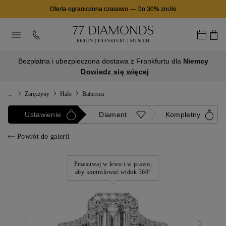
Oferta ograniczona czasowo
—
Do 30% zniżki
Bezpłatna i ubezpieczona dostawa z Frankfurtu dla
Niemcy
Dowiedz się więcej
...
Zaręczyny
Halo
Battersea
Ustawienie
Diament
Kompletny
Powrót do galerii
Przesuwaj w lewo i w prawo,
aby kontrolować widok 360°