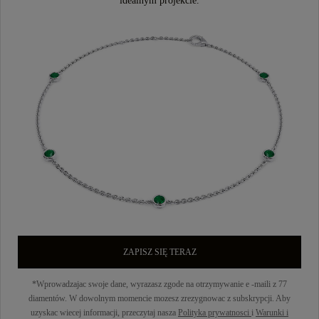
idealnym projekcie.
ZAPISZ SIĘ TERAZ
*Wprowadzajac swoje dane, wyrazasz zgode na otrzymywanie e -maili z 77
diamentów. W dowolnym momencie mozesz zrezygnowac z subskrypcji. Aby
uzyskac wiecej informacji, przeczytaj nasza
Polityka prywatnosci
i
Warunki i