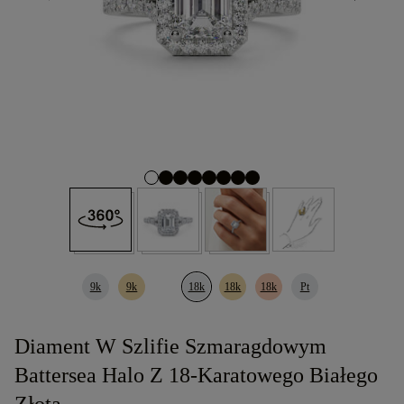
9k
9k
18k
18k
18k
Pt
Diament W Szlifie Szmaragdowym
Battersea Halo Z 18-Karatowego Białego