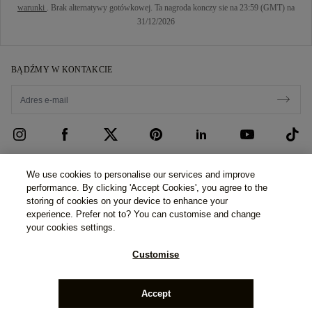
warunki
. Brak alternatywy gotówkowej. Ta nagroda konczy sie na 23:59 (GMT) na
31/12/2026
BĄDŹMY W KONTAKCIE
OBSŁUGA KLIENTA
We use cookies to personalise our services and improve
performance. By clicking 'Accept Cookies', you agree to the
Skontaktuj się z nami
O NAS
storing of cookies on your device to enhance your
experience. Prefer not to? You can customise and change
Umów się na wizytę
Nasza Historia
PRAWO I PRYWATNOŚĆ
your cookies settings.
Często zadawane pytania
Nasze Salony
Polityka prywatności
Customise
Dostawa i zwroty
Nasze Obietnice
Cookie Policy
©2026 77 Diamonds GmbH -
Schumannstraße 27. 60325
Regulamin finansowania
Odpowiedzialne Zaopatrzenie
Frankfurt. Deutschland.
Phone Number:
+49 (0) 69 9754
Regulamin
Accept
6177,
Handelsregisternummer: HR B 115026 (Amtsgericht
Frankfurt am Main)
Kalkulator podatków i ceł
Naciśnij
Impressum