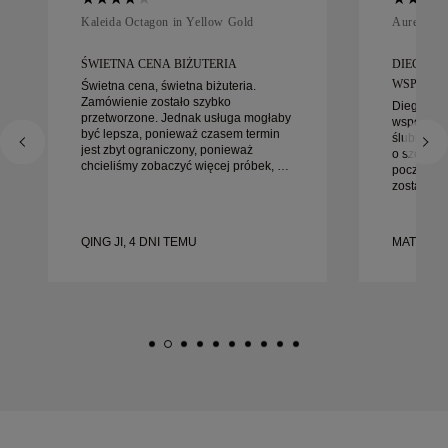
Kaleida Octagon in Yellow Gold
Aurelle in
ŚWIETNA CENA BIŻUTERIA
DIEGO B
WSPANIAŁ
Świetna cena, świetna biżuteria.
Zamówienie zostało szybko
Diego był
przetworzone. Jednak usługa mogłaby
współprac
być lepsza, ponieważ czasem termin
ślubnych. 
jest zbyt ograniczony, ponieważ
o szczegó
chcieliśmy zobaczyć więcej próbek, ale
początku 
musieliśmy umówić wizytę na inny
został zał
dzień. Ogólnie dobre doświadczenie,
gotowe na
biżuteria wysokiej jakości. Żona jest
bardziej 
szczęśliwa.
doświadcz
QING JI, 4 DNI TEMU
MATEUSZ 
każdemu, 
starannie
ślubnych.