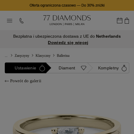
Oferta ograniczona czasowo
—
Do 30% zniżki
Bezpłatna i ubezpieczona dostawa z UE do
Netherlands
Dowiedz się więcej
...
Zaręczyny
Klasyczny
Ballerina
Ustawienie
Diament
Kompletny
Powrót do galerii