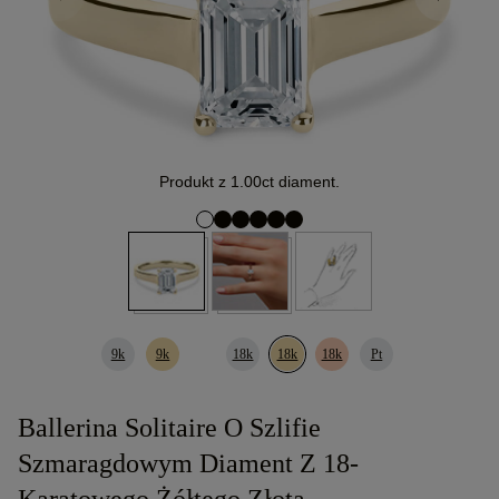
Produkt z 1.00ct diament.
9k
9k
18k
18k
18k
Pt
Ballerina Solitaire O Szlifie
Szmaragdowym Diament Z 18-