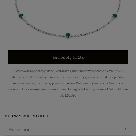
ZAPISZ SIĘ TERAZ
*Wprowadzajac swoje dane, wyrazasz zgode na otrzymywanie e -maili z 77
diamentów. W dowolnym momencie mozesz zrezygnowac z subskrypcji. Aby
uzyskac wiecej informacji, przeczytaj nasza
Polityka prywatnosci
i
Warunki i
warunki
. Brak alternatywy gotówkowej. Ta nagroda konczy sie na 23:59 (GMT) na
31/12/2026
BĄDŹMY W KONTAKCIE