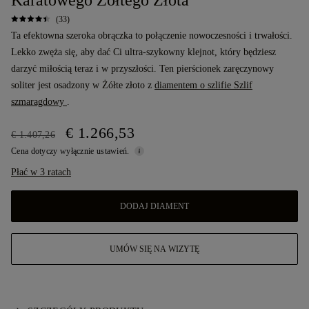
Karatowego Żółtego Złota
(33)
Ta efektowna szeroka obrączka to połączenie nowoczesności i trwałości.
Lekko zwęża się, aby dać Ci ultra-szykowny klejnot, który będziesz
darzyć miłością teraz i w przyszłości. Ten pierścionek zaręczynowy
soliter jest osadzony w Żółte złoto z
diamentem o szlifie Szlif
szmaragdowy
.
€ 1.266,53
€ 1.407,26
Cena dotyczy wyłącznie ustawień.
Płać w 3 ratach
DODAJ DIAMENT
UMÓW SIĘ NA WIZYTĘ