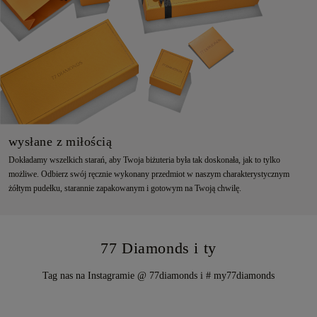
wysłane z miłością
Dokładamy wszelkich starań, aby Twoja biżuteria była tak doskonała, jak to tylko
możliwe. Odbierz swój ręcznie wykonany przedmiot w naszym charakterystycznym
żółtym pudełku, starannie zapakowanym i gotowym na Twoją chwilę.
77 Diamonds i ty
Tag nas na Instagramie @ 77diamonds i # my77diamonds