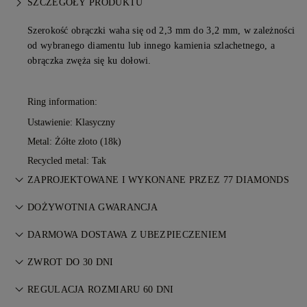
SZCZEGÓŁY PRODUKTU
Szerokość obrączki waha się od 2,3 mm do 3,2 mm, w zależności
od wybranego diamentu lub innego kamienia szlachetnego, a
obrączka zwęża się ku dołowi.
Ring information:
Ustawienie: Klasyczny
Metal:
Żółte złoto (18k)
Recycled metal: Tak
ZAPROJEKTOWANE I WYKONANE PRZEZ 77 DIAMONDS
Sztuka jubilerska dopracowana do perfekcji przez mistrzów
DOŻYWOTNIA GWARANCJA
77 Diamonds — krok po kroku.
Każdy zakup w 77 Diamonds objęty jest dożywotnią
DARMOWA DOSTAWA Z UBEZPIECZENIEM
gwarancją na wady produkcyjne. Wszelkie niezbędne
Wszystkie opłaty pocztowe są bezpłatne, bez względu na to,
naprawy są bezpłatne. Szczegóły w
ZWROT DO 30 DNI
Warunkach
.
gdzie Państwo mieszkają. Wyślemy Państwa przedmiot bez
Jeśli nie jesteś w pełni zadowolony, możesz zwrócić lub
ryzyka i w pełni ubezpieczony za pośrednictwem specjalnej
REGULACJA ROZMIARU 60 DNI
wymienić zakup w ciągu 30 dni. Szczegóły w
Warunkach
.
usługi dostawy FedEx lub DHL, prosto do Państwa drzwi.