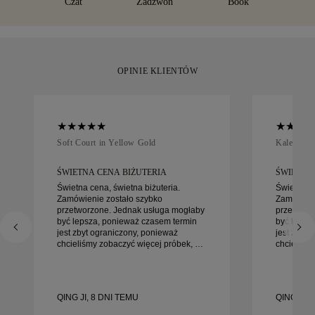
Czat
Zadzwoń
Book
lub Brinks. Jeśli nie będą Państwo w pełni zadowoleni z
moment.
zakupu, mogą go Państwo zwrócić lub wymienić w ciągu 30
dni.
OPINIE KLIENTÓW
Soft Court in Yellow Gold
Kaleida O
ŚWIETNA CENA BIŻUTERIA
ŚWIETNA
Świetna cena, świetna biżuteria.
Świetna ce
Zamówienie zostało szybko
Zamówieni
przetworzone. Jednak usługa mogłaby
przetworz
być lepsza, ponieważ czasem termin
być lepsz
jest zbyt ograniczony, ponieważ
jest zbyt 
chcieliśmy zobaczyć więcej próbek, ale
chcieliśm
musieliśmy umówić wizytę na inny
musieliśm
dzień. Ogólnie dobre doświadczenie,
dzień. Ogólnie dobre doświadczenie,
biżuteria wysokiej jakości. Żona jest
biżuteria 
szczęśliwa.
szczęśliw
QING JI, 8 DNI TEMU
QING JI, 