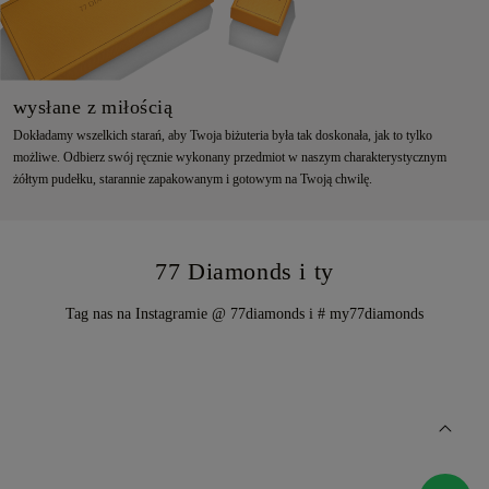
wysłane z miłością
Dokładamy wszelkich starań, aby Twoja biżuteria była tak doskonała, jak to tylko
możliwe. Odbierz swój ręcznie wykonany przedmiot w naszym charakterystycznym
żółtym pudełku, starannie zapakowanym i gotowym na Twoją chwilę.
77 Diamonds i ty
Tag nas na Instagramie @ 77diamonds i # my77diamonds