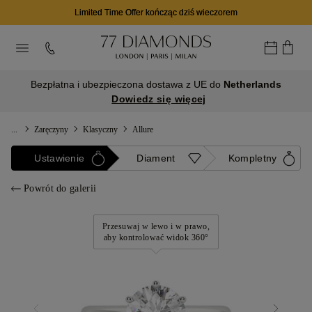
Limited Time Offer kończąc dziś wieczorem
Bezpłatna i ubezpieczona dostawa z UE do
Netherlands
Dowiedz się więcej
...
Zaręczyny
Klasyczny
Allure
Ustawienie
Diament
Kompletny
Powrót do galerii
Przesuwaj w lewo i w prawo,
aby kontrolować widok 360°