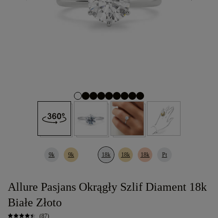
9k
9k
18k
18k
18k
Pt
Allure Pasjans Okrągły Szlif Diament 18k
Białe Złoto
(87)