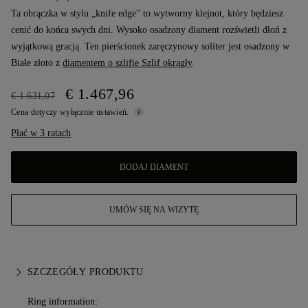
Ta obrączka w stylu „knife edge” to wytworny klejnot, który będziesz
cenić do końca swych dni. Wysoko osadzony diament rozświetli dłoń z
wyjątkową gracją. Ten pierścionek zaręczynowy soliter jest osadzony w
Białe złoto z
diamentem o szlifie Szlif okrągły
.
€ 1.467,96
€ 1.631,07
Cena dotyczy wyłącznie ustawień.
Płać w 3 ratach
DODAJ DIAMENT
UMÓW SIĘ NA WIZYTĘ
SZCZEGÓŁY PRODUKTU
Ring information: