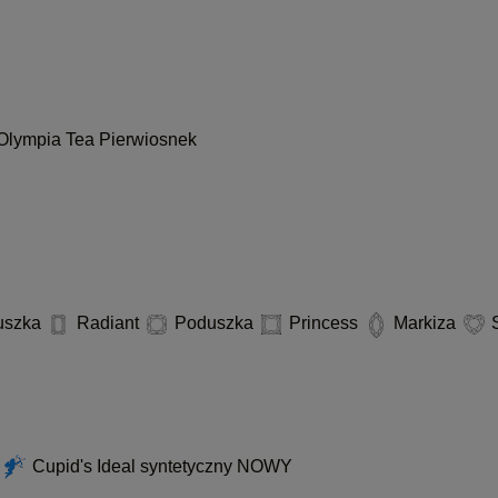
Olympia
Tea
Pierwiosnek
uszka
Radiant
Poduszka
Princess
Markiza
S
d
Cupid's Ideal syntetyczny
NOWY