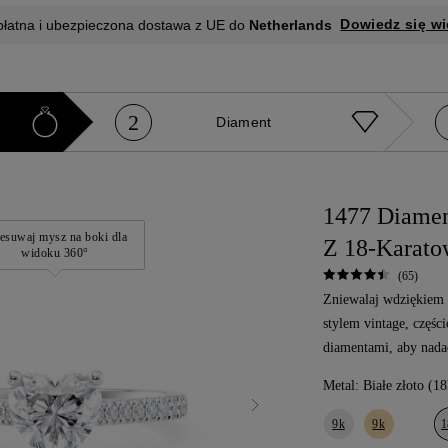
Dowiedz się wi
płatna i ubezpieczona dostawa z UE do
Netherlands
2
e
Diament
1477 Diamen
esuwaj mysz na boki dla
Z 18-Karato
widoku 360°
(65)
Zniewalaj wdziękiem d
stylem vintage, częś
diamentami, aby nadać
Metal:
Białe złoto (18
9k
9k
1