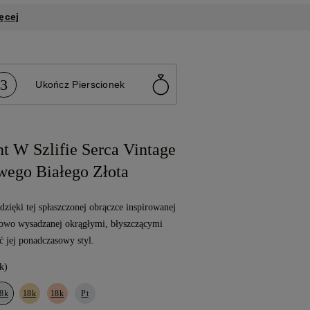
ęcej
3
Ukończ Pierscionek
t W Szlifie Serca Vintage
wego Białego Złota
zięki tej spłaszczonej obrączce inspirowanej
ciowo wysadzanej okrągłymi, błyszczącymi
 jej ponadczasowy styl.
k)
8k
18k
18k
Pt