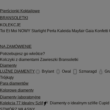
Pierścionki Koktajlowe
BRANSOLETKI
KOLEKCJE
Toi Et Moi
NOWY
Starlight
Perła
Kaleida
Mayfair
Gaia
Konfetti
NA ZAMÓWIENIE
Potrzebujesz go wkrótce?
Kolczyki z diamentami
Zawieszki
Bransoletki
Diamenty
LUŹNE DIAMENTY
Brylant
Owal
Szmaragd
Gr
Trójkąty
Para diamentów
Kolorowe diamenty
Diamenty laboratoryjne
Kolekcja 77 Idealny Szlif
Diamenty o idealnym szlifie Cupi
STWÓRZ WŁASNY