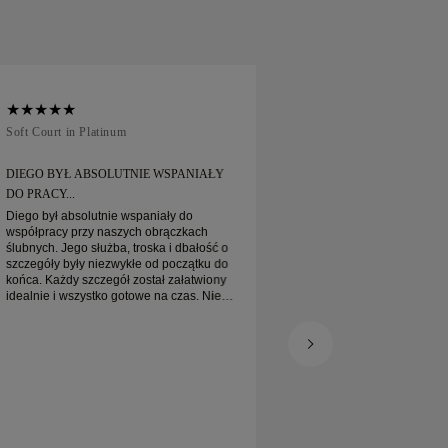
u 30 dni.
Soft Court in Platinum
Traditional Court in
DIEGO BYŁ ABSOLUTNIE WSPANIAŁY
ZAMÓWIŁEM OBRĄ
DO PRACY...
Zamówiłem obrączkę online P
na czas oczekiwania
Diego był absolutnie wspaniały do
zapakowane. Moja p
współpracy przy naszych obrączkach
jest naprawdę piękn
ślubnych. Jego służba, troska i dbałość o
zadowolona
szczegóły były niezwykłe od początku do
końca. Każdy szczegół został załatwiony
idealnie i wszystko gotowe na czas. Nie
moglibyśmy być bardziej zadowoleni z
tego doświadczenia i gorąco polecamy go
każdemu, kto szuka pięknych, starannie
wykonanych obrączek ślubnych.