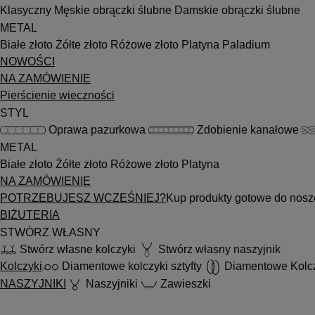
Klasyczny
Męskie obrączki ślubne
Damskie obrączki ślubne
METAL
Białe złoto
Żółte złoto
Różowe złoto
Platyna
Paladium
NOWOŚCI
NA ZAMÓWIENIE
Pierścienie wieczności
STYL
Oprawa pazurkowa
Zdobienie kanałowe
METAL
Białe złoto
Żółte złoto
Różowe złoto
Platyna
NA ZAMÓWIENIE
POTRZEBUJESZ WCZEŚNIEJ?
Kup produkty gotowe do nosz
BIŻUTERIA
STWÓRZ WŁASNY
Stwórz własne kolczyki
Stwórz własny naszyjnik
Kolczyki
Diamentowe kolczyki sztyfty
Diamentowe Kolc
NASZYJNIKI
Naszyjniki
Zawieszki