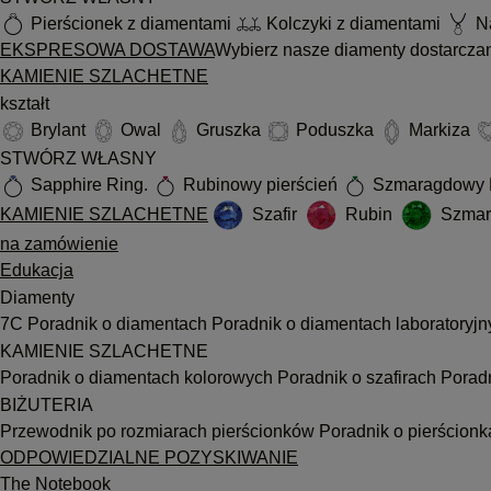
Pierścionek z diamentami
Kolczyki z diamentami
Na
EKSPRESOWA DOSTAWA
Wybierz nasze diamenty dostarcza
KAMIENIE SZLACHETNE
kształt
Brylant
Owal
Gruszka
Poduszka
Markiza
STWÓRZ WŁASNY
Sapphire Ring.
Rubinowy pierścień
Szmaragdowy 
KAMIENIE SZLACHETNE
Szafir
Rubin
Szmar
na zamówienie
Edukacja
Diamenty
7C
Poradnik o diamentach
Poradnik o diamentach laboratoryj
KAMIENIE SZLACHETNE
Poradnik o diamentach kolorowych
Poradnik o szafirach
Porad
BIŻUTERIA
Przewodnik po rozmiarach pierścionków
Poradnik o pierścion
ODPOWIEDZIALNE POZYSKIWANIE
The Notebook