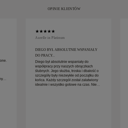
wymienić w ciąg
OPINIE KLIENTÓW
Aurelle in Platinum
DIEGO BYŁ ABSOLUTNIE WSPANIAŁY
DO PRACY...
one.
Diego był absolutnie wspaniały do
współpracy przy naszych obrączkach
ślubnych. Jego służba, troska i dbałość o
szczegóły były niezwykłe od początku do
my
końca. Każdy szczegół został załatwiony
idealnie i wszystko gotowe na czas. Nie
iej
moglibyśmy być bardziej zadowoleni z
tego doświadczenia i gorąco polecamy go
każdemu, kto szuka pięknych, starannie
wykonanych obrączek ślubnych.