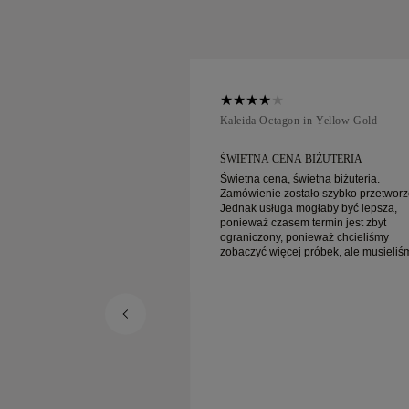
ellow Gold
Kaleida Octagon in Yellow Gold
 BIŻUTERIA
ŚWIETNA CENA BIŻUTERIA
ietna biżuteria.
Świetna cena, świetna biżuteria.
ało szybko przetworzone.
Zamówienie zostało szybko przetworz
ogłaby być lepsza,
Jednak usługa mogłaby być lepsza,
 termin jest zbyt
ponieważ czasem termin jest zbyt
nieważ chcieliśmy
ograniczony, ponieważ chcieliśmy
 próbek, ale musieliśmy
zobaczyć więcej próbek, ale musieliś
y dzień. Ogólnie
umówić wizytę na inny dzień. Ogólnie
enie, biżuteria wysokiej
dobre doświadczenie, biżuteria wysok
st szczęśliwa.
jakości. Żona jest szczęśliwa.