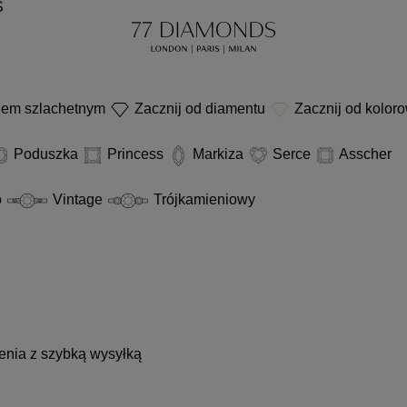
S
niem szlachetnym
Zacznij od diamentu
Zacznij od kolor
Poduszka
Princess
Markiza
Serce
Asscher
o
Vintage
Trójkamieniowy
enia z szybką wysyłką