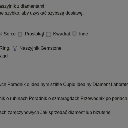
szyjnik z diamentami
ne szybko, aby uzyskać szybszą dostawę.
Serce
Prostokąt
Kwadrat
Inne
Ring.
Naszyjnik Gemstone.
agd
nych
Poradnik o idealnym szlifie Cupid
Idealny Diament Laborat
nik o rubinach
Poradnik o szmaragdach
Przewodnik po perłach
kach zaręczynowych
Jak sprzedać diament lub biżuterię