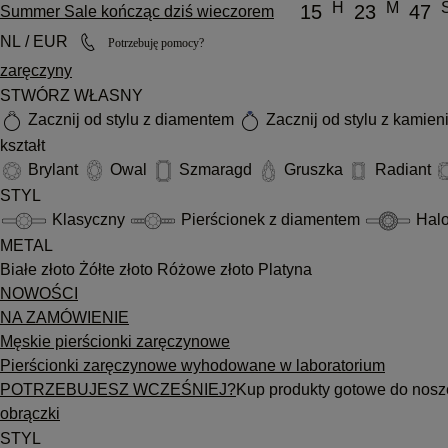
H
M
15
23
47
Summer Sale kończąc dziś wieczorem
NL / EUR
Potrzebuję pomocy?
zaręczyny
STWÓRZ WŁASNY
Zacznij od stylu z diamentem
Zacznij od stylu z kamie
kształt
Brylant
Owal
Szmaragd
Gruszka
Radiant
STYL
Klasyczny
Pierścionek z diamentem
Hal
METAL
Białe złoto
Żółte złoto
Różowe złoto
Platyna
NOWOŚCI
NA ZAMÓWIENIE
Męskie pierścionki zaręczynowe
Pierścionki zaręczynowe wyhodowane w laboratorium
POTRZEBUJESZ WCZEŚNIEJ?
Kup produkty gotowe do nosz
obrączki
STYL