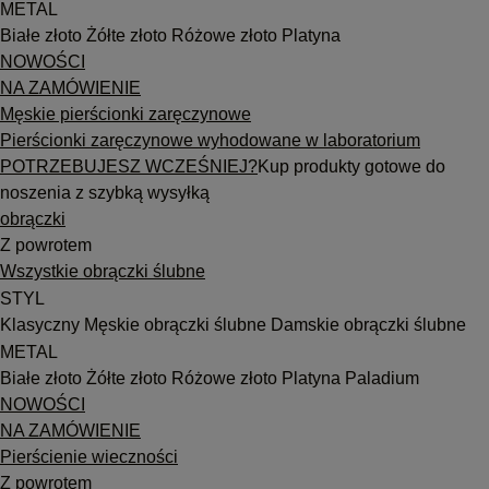
METAL
Białe złoto
Żółte złoto
Różowe złoto
Platyna
NOWOŚCI
NA ZAMÓWIENIE
Męskie pierścionki zaręczynowe
Pierścionki zaręczynowe wyhodowane w laboratorium
POTRZEBUJESZ WCZEŚNIEJ?
Kup produkty gotowe do
noszenia z szybką wysyłką
obrączki
Z powrotem
Wszystkie obrączki ślubne
STYL
Klasyczny
Męskie obrączki ślubne
Damskie obrączki ślubne
METAL
Białe złoto
Żółte złoto
Różowe złoto
Platyna
Paladium
NOWOŚCI
NA ZAMÓWIENIE
Pierścienie wieczności
Z powrotem