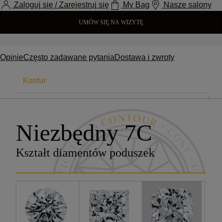
Zaloguj się / Zarejestruj się
My Bag
Nasze salony
UMÓW SIĘ NA WIZYTĘ
Opinie
Często zadawane pytania
Dostawa i zwroty
Kontur
7CS.
Niezbędny 7C
Karat
Kształt diamentów poduszek
Kolor
Przejrzystość
Cięcie