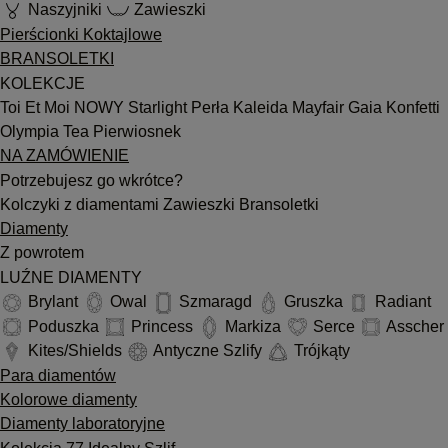
Naszyjniki
Zawieszki
Pierścionki Koktajlowe
BRANSOLETKI
KOLEKCJE
Toi Et Moi
NOWY
Starlight
Perła
Kaleida
Mayfair
Gaia
Konfetti
Olympia
Tea
Pierwiosnek
NA ZAMÓWIENIE
Potrzebujesz go wkrótce?
Kolczyki z diamentami
Zawieszki
Bransoletki
Diamenty
Z powrotem
LUŹNE DIAMENTY
Brylant
Owal
Szmaragd
Gruszka
Radiant
Poduszka
Princess
Markiza
Serce
Asscher
Kites/Shields
Antyczne Szlify
Trójkąty
Para diamentów
Kolorowe diamenty
Diamenty laboratoryjne