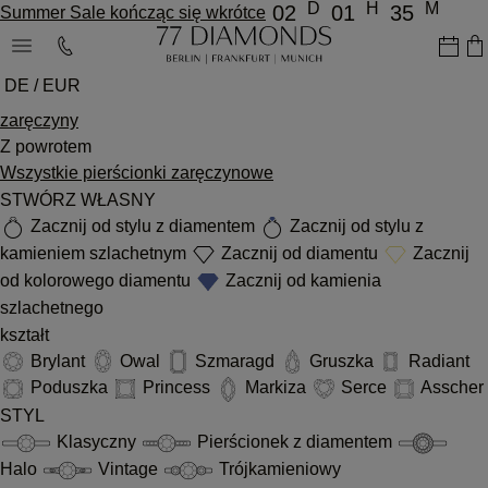
D
H
M
02
01
35
Summer Sale kończąc się wkrótce
DE / EUR
zaręczyny
Z powrotem
Wszystkie pierścionki zaręczynowe
STWÓRZ WŁASNY
Zacznij od stylu z diamentem
Zacznij od stylu z
kamieniem szlachetnym
Zacznij od diamentu
Zacznij
od kolorowego diamentu
Zacznij od kamienia
szlachetnego
kształt
Brylant
Owal
Szmaragd
Gruszka
Radiant
Poduszka
Princess
Markiza
Serce
Asscher
STYL
Klasyczny
Pierścionek z diamentem
Halo
Vintage
Trójkamieniowy