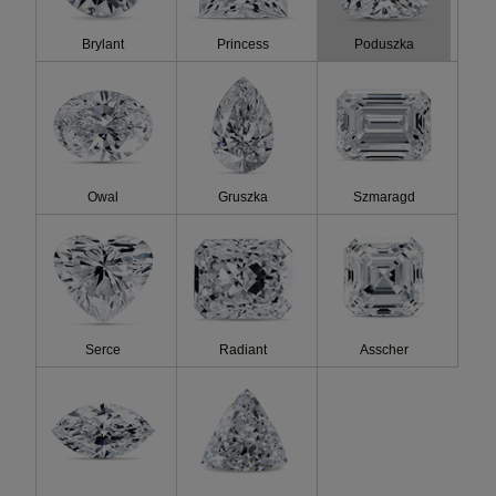
Orzecznictwo
Brylant
Princess
Poduszka
Koszt
Fluo.
Owal
Gruszka
Szmaragd
Serce
Radiant
Asscher