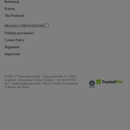
Referencje
Kariera
The Notebook
PRAWO I PRYWATNOŚĆ
Polityka prywatności
Cookie Policy
Regulamin
Impressum
©2026 77 Diamonds GmbH -
Schumannstraße 27. 60325
Frankfurt. Deutschland.
Phone Number:
+49 (0) 69 9754
6177,
Handelsregisternummer: HR B 115026 (Amtsgericht
Frankfurt am Main)