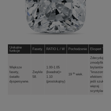
Unikalne
Fasety.
RATIO L / W
Pochodzenie
Ekspert Tip.
funkcje
Zdecyduj się 
zmodyfikowan
Większe
1.00-1.05
brylantów z
fasety,
Zwykle
(kwadrat)>
"kruszonym
th
19
wiek.
światło
58.
1.10
efektem lodu",
dyspersywne.
(prostokątny)
jeśli szukasz
więcej
scyntylacji.