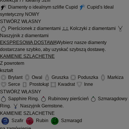
Kolekcja 77 Idealny Szlif
Diamenty o idealnym szlifie Cupid
Cupid's Ideal
syntetyczny
NOWY
STWÓRZ WŁASNY
Pierścionek z diamentami
Kolczyki z diamentami
Naszyjnik z diamentami
EKSPRESOWA DOSTAWA
Wybierz nasze diamenty
dostarczane szybko, aby uzyskać szybszą dostawę.
KAMIENIE SZLACHETNE
Z powrotem
kształt
Brylant
Owal
Gruszka
Poduszka
Markiza
Serce
Prostokąt
Kwadrat
Inne
STWÓRZ WŁASNY
Sapphire Ring.
Rubinowy pierścień
Szmaragdowy
Ring.
Naszyjnik Gemstone.
KAMIENIE SZLACHETNE
Szafir
Rubin
Szmaragd
na zamówienie