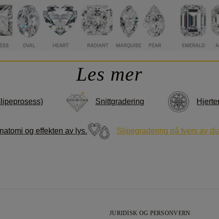
Les mer
slipeprosess)
Snittgradering
Hjerte
anatomi
og effekten av lys
.
Slipegradering på tvers av d
JURIDISK OG PERSONVERN