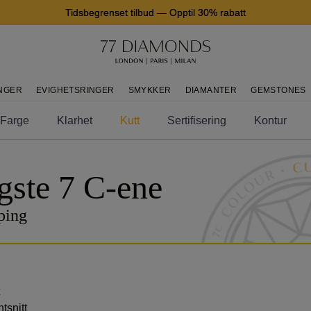
Tidsbegrenset tilbud
—
Opptil 30% rabatt
INGER
EVIGHETSRINGER
SMYKKER
DIAMANTER
GEMSTONES
Farge
Klarhet
Kutt
Sertifisering
Kontur
gste 7 C-ene
ping
ntsnitt