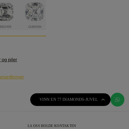
r og piler
iamantformer
VINN EN 77 DIAMONDS-JUVEL
LA OSS HOLDE KONTAKTEN