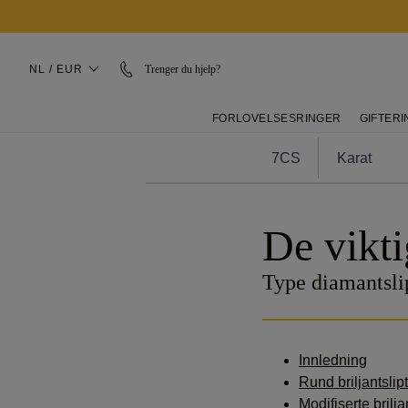
NL / EUR
Trenger du hjelp?
FORLOVELSESRINGER
GIFTER
7CS
Karat
De vikti
Type diamantsli
Innledning
Rund briljantslipt
Modifiserte brilja