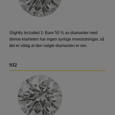
Slightly Included 1: Bare 50 % av diamanter med
denne klarheten har ingen synlige inneslutninger, så
det er viktig at den valgte diamanten er ren.
SI2