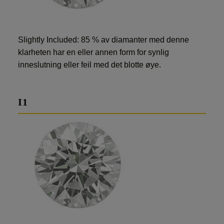
Slightly Included: 85 % av diamanter med denne
klarheten har en eller annen form for synlig
inneslutning eller feil med det blotte øye.
I1