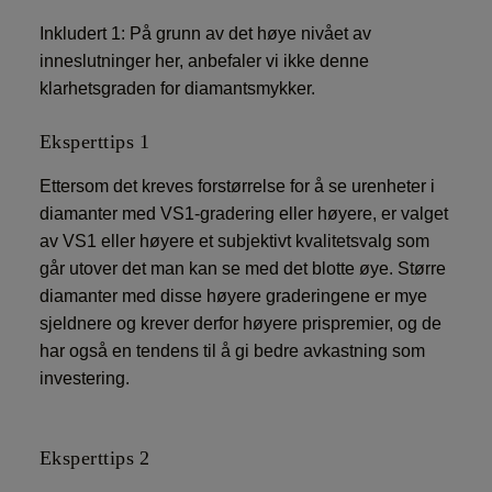
Inkludert 1: På grunn av det høye nivået av
inneslutninger her, anbefaler vi ikke denne
klarhetsgraden for diamantsmykker.
Eksperttips 1
Ettersom det kreves forstørrelse for å se urenheter i
diamanter med VS1-gradering eller høyere, er valget
av VS1 eller høyere et subjektivt kvalitetsvalg som
går utover det man kan se med det blotte øye. Større
diamanter med disse høyere graderingene er mye
sjeldnere og krever derfor høyere prispremier, og de
har også en tendens til å gi bedre avkastning som
investering.
Eksperttips 2