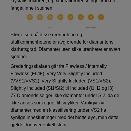
krystallstrukturen, og mineralforurensninger kan bli
fanget inne i steinen.
Kostnader
Fluo
Størrelsen på disse urenhetene og
ufullkommenhetene er avgjørende for diamantens
klarhetsgrad. Diamanter uten slike urenheter er svært
sjeldne.
Graderingsskalaen går fra Flawless / Internally
Flawless (FL/IF), Very Very Slightly Included
(VVS1/VVS2), Very Slightly Included (VS1/VS2),
Slightly Included (SI1/SI2) til Included (I1, I2 og I3).
77 Diamonds selger ikke diamanter under SI2, da de
ikke anses som egnet til smykker. Vanligvis vil
diamanter med en klassifisering under VS2 ha
synlige inneslutninger med det blotte øye, men dette
gjelder for hver enkelt stein.