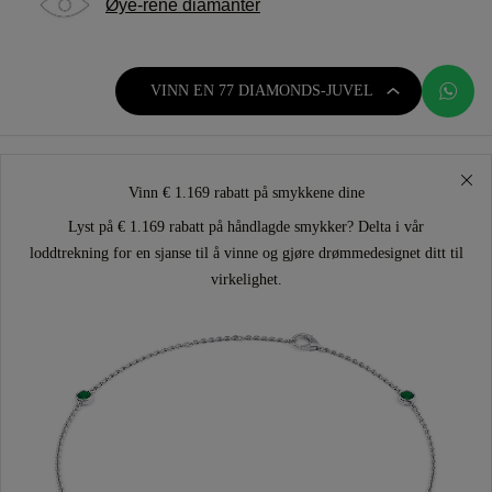
Øye-rene diamanter
VINN EN 77 DIAMONDS-JUVEL
Vinn € 1.169 rabatt på smykkene dine
Lyst på € 1.169 rabatt på håndlagde smykker? Delta i vår
loddtrekning for en sjanse til å vinne og gjøre drømmedesignet ditt til
virkelighet.