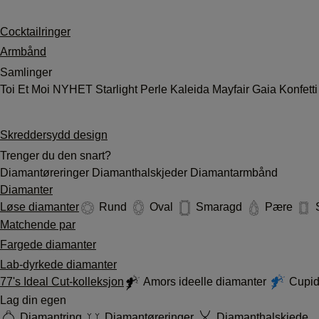
Cocktailringer
Armbånd
Samlinger
Toi Et Moi
NYHET
Starlight
Perle
Kaleida
Mayfair
Gaia
Konfett
Skreddersydd design
Trenger du den snart?
Diamantøreringer
Diamanthalskjeder
Diamantarmbånd
Diamanter
Løse diamanter
Rund
Oval
Smaragd
Pære
S
Matchende par
Fargede diamanter
Lab-dyrkede diamanter
77's Ideal Cut-kolleksjon
Amors ideelle diamanter
Cupid'
Lag din egen
Diamantring
Diamantøreringer
Diamanthalskjede