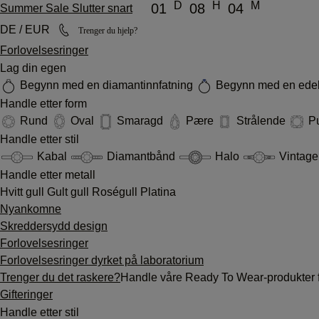
D
H
M
01
08
04
Summer Sale Slutter snart
DE / EUR
Trenger du hjelp?
Forlovelsesringer
Lag din egen
Begynn med en diamantinnfatning
Begynn med en edel
Handle etter form
Rund
Oval
Smaragd
Pære
Strålende
P
Handle etter stil
Kabal
Diamantbånd
Halo
Vintag
Handle etter metall
Hvitt gull
Gult gull
Roségull
Platina
Nyankomne
Skreddersydd design
Forlovelsesringer
Forlovelsesringer dyrket på laboratorium
Trenger du det raskere?
Handle våre Ready To Wear-produkter f
Gifteringer
Handle etter stil