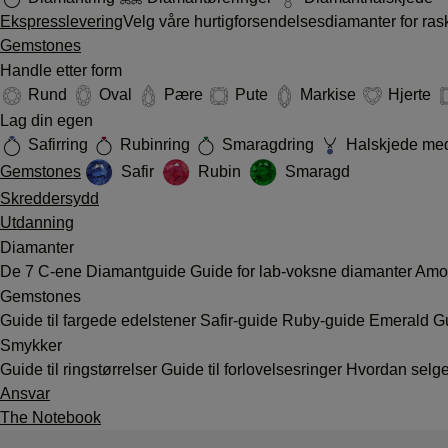
Ekspresslevering
Velg våre hurtigforsendelsesdiamanter for ras
Gemstones
Handle etter form
Rund
Oval
Pære
Pute
Markise
Hjerte
Lag din egen
Safirring
Rubinring
Smaragdring
Halskjede med
Gemstones
Safir
Rubin
Smaragd
Skreddersydd
Utdanning
Diamanter
De 7 C-ene
Diamantguide
Guide for lab-voksne diamanter
Amor
Gemstones
Guide til fargede edelstener
Safir-guide
Ruby-guide
Emerald G
Smykker
Guide til ringstørrelser
Guide til forlovelsesringer
Hvordan selge
Ansvar
The Notebook