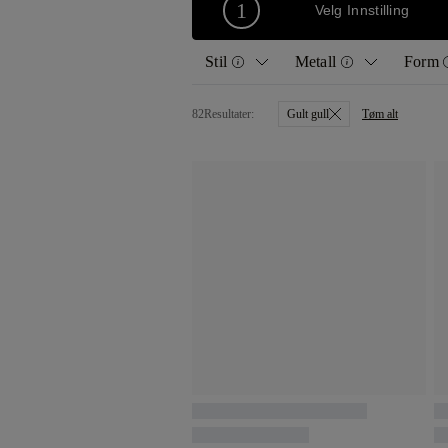
1
Velg Innstilling
Stil
Metall
Form
82
Resultater:
Gult gull
Tøm alt
Alle
Gult gull
Ru
Kabal
Hvitt gull
Put
Vintage
Roségull
Pær
Diamantbånd
Platina
Hje
Halo
Ass
Trilogi