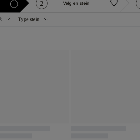
2
Velg en stein
Type stein
Diamanter
Gemstones
nd
Prinsesse
Naturlig
Safir
e
Oval
Naturgult
Rubin
e
Smaragd
Laboratoriedyrket
Smaragd
rte
Strålende
cher
Markise