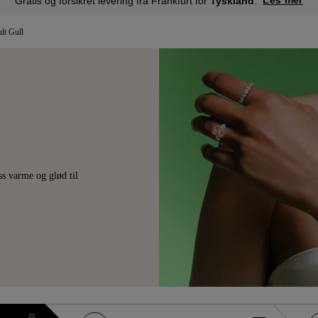
Les mer
Gratis og forsikret levering fra Frankfurt for
Tyskland
.
lt Gull
iss varme og glød til