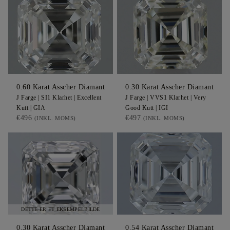
0.60
Karat Asscher
Diamant
0.30
Karat Asscher
Diamant
J
Farge |
SI1
Klarhet |
Excellent
J
Farge |
VVS1
Klarhet |
Very
Kutt |
GIA
Good
Kutt |
IGI
€496
€497
(INKL. MOMS)
(INKL. MOMS)
DETTE ER ET EKSEMPELBILDE
0.30
Karat Asscher
Diamant
0.54
Karat Asscher
Diamant