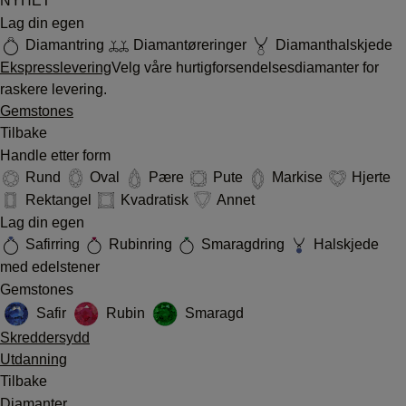
NYHET
Lag din egen
Diamantring
Diamantøreringer
Diamanthalskjede
Ekspresslevering
Velg våre hurtigforsendelsesdiamanter for
raskere levering.
Gemstones
Tilbake
Handle etter form
Rund
Oval
Pære
Pute
Markise
Hjerte
Rektangel
Kvadratisk
Annet
Lag din egen
Safirring
Rubinring
Smaragdring
Halskjede
med edelstener
Gemstones
Safir
Rubin
Smaragd
Skreddersydd
Utdanning
Tilbake
Diamanter