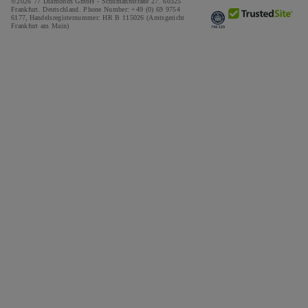
©2026 77 Diamonds GmbH -
Schumannstraße 27. 60325
Frankfurt. Deutschland.
Phone Number:
+49 (0) 69 9754
6177,
Handelsregisternummer: HR B 115026 (Amtsgericht
Frankfurt am Main)