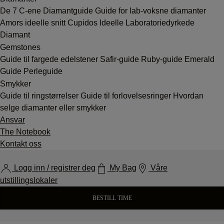
De 7 C-ene
Diamantguide
Guide for lab-voksne diamanter
Amors ideelle snitt
Cupidos Ideelle Laboratoriedyrkede
Diamant
Gemstones
Guide til fargede edelstener
Safir-guide
Ruby-guide
Emerald
Guide
Perleguide
Smykker
Guide til ringstørrelser
Guide til forlovelsesringer
Hvordan
selge diamanter eller smykker
Ansvar
The Notebook
Kontakt oss
Logg inn / registrer deg
My Bag
Våre
utstillingslokaler
BESTILL TIME