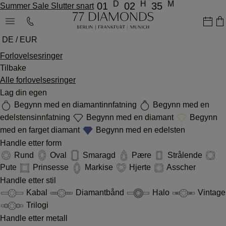
D
H
M
01
02
35
Summer Sale Slutter snart
DE / EUR
Forlovelsesringer
Tilbake
Alle forlovelsesringer
Lag din egen
Begynn med en diamantinnfatning
Begynn med en
edelstensinnfatning
Begynn med en diamant
Begynn
med en farget diamant
Begynn med en edelsten
Handle etter form
Rund
Oval
Smaragd
Pære
Strålende
Pute
Prinsesse
Markise
Hjerte
Asscher
Handle etter stil
Kabal
Diamantbånd
Halo
Vintage
Trilogi
Handle etter metall