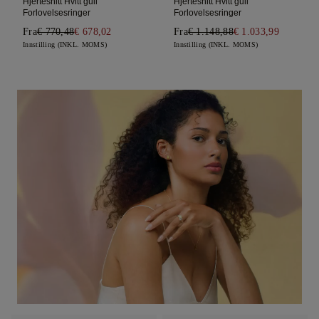
Hjertesnitt Hvitt gull
Hjertesnitt Hvitt gull
Forlovelsesringer
Forlovelsesringer
Fra
€ 770,48
€ 678,02
Fra
€ 1.148,88
€ 1.033,99
Innstilling (INKL. MOMS)
Innstilling (INKL. MOMS)