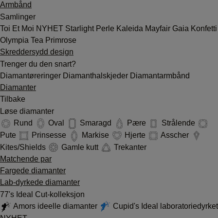
Armbånd
Samlinger
Toi Et Moi
NYHET
Starlight
Perle
Kaleida
Mayfair
Gaia
Konfetti
Olympia
Tea
Primrose
Skreddersydd design
Trenger du den snart?
Diamantøreringer
Diamanthalskjeder
Diamantarmbånd
Diamanter
Tilbake
Løse diamanter
Rund
Oval
Smaragd
Pære
Strålende
Pute
Prinsesse
Markise
Hjerte
Asscher
Kites/Shields
Gamle kutt
Trekanter
Matchende par
Fargede diamanter
Lab-dyrkede diamanter
77's Ideal Cut-kolleksjon
Amors ideelle diamanter
Cupid's Ideal laboratoriedyrket