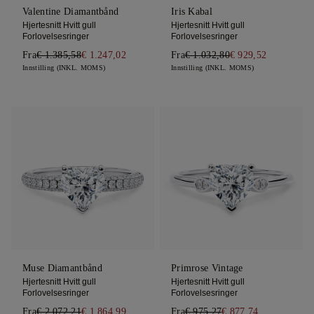
Valentine Diamantbånd
Iris Kabal
Hjertesnitt Hvitt gull
Hjertesnitt Hvitt gull
Forlovelsesringer
Forlovelsesringer
Fra
€ 1.385,58
€ 1.247,02
Fra
€ 1.032,80
€ 929,52
Innstilling (INKL. MOMS)
Innstilling (INKL. MOMS)
Muse Diamantbånd
Primrose Vintage
Hjertesnitt Hvitt gull
Hjertesnitt Hvitt gull
Forlovelsesringer
Forlovelsesringer
Fra
€ 2.072,21
€ 1.864,99
Fra
€ 975,27
€ 877,74