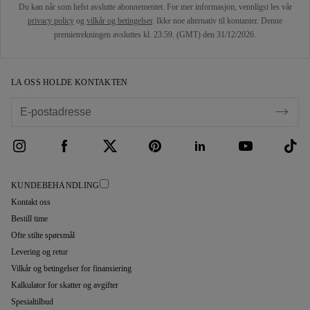
Du kan når som helst avslutte abonnementet. For mer informasjon, vennligst les vår
privacy policy
og
vilkår og betingelser
. Ikke noe alternativ til kontanter. Denne
premietrekningen avsluttes kl. 23:59. (GMT) den 31/12/2026.
LA OSS HOLDE KONTAKTEN
KUNDEBEHANDLING
Kontakt oss
Bestill time
Ofte stilte spørsmål
Levering og retur
Vilkår og betingelser for finansiering
Kalkulator for skatter og avgifter
Spesialtilbud