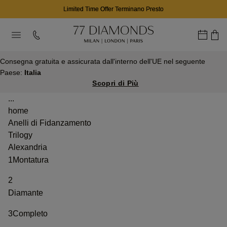
Limited Time Offer Terminano Presto
Consegna gratuita e assicurata dall'interno dell'UE nel seguente
Paese:
Italia
Scopri di Più
...
home
Anelli di Fidanzamento
Trilogy
Alexandria
1
Montatura
2
Diamante
3
Completo