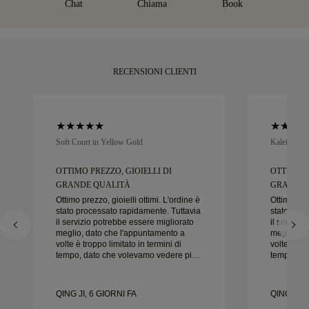
Chat
Chiama
Book
suo acquisto, può restituirlo o sostituirlo entro 30 giorni.
RECENSIONI CLIENTI
Soft Court in Yellow Gold
Kaleida Oc
OTTIMO PREZZO, GIOIELLI DI
OTTIMO P
GRANDE QUALITÀ
GRANDE 
Ottimo prezzo, gioielli ottimi. L'ordine è
Ottimo prez
stato processato rapidamente. Tuttavia
stato proc
il servizio potrebbe essere migliorato
il servizi
meglio, dato che l'appuntamento a
meglio, d
volte è troppo limitato in termini di
volte è tro
tempo, dato che volevamo vedere più
tempo, da
campioni ma dobbiamo prenotare un
campioni 
altro appuntamento per un altro giorno.
altro appu
Esperienza complessivamente buona,
Esperienz
QING JI, 6 GIORNI FA
QING JI, 
gioielli di buona qualità. Moglie è
gioielli d