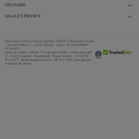
Contattaci
CHI SIAMO
Prenota un Appuntamento
La Nostra Storia
LEGALE E PRIVACY
Domande Frequenti
I Nostri Showroom
Politica Privacy
Consegna e Restituzioni
Le Nostre Promesse
Politica Cookies
Showroom e servizi (Filiale italiana): ©2026 77 Diamonds GmbH
Termini & Condizioni Finanziamento
Approvvigionamento Responsabile
- Via San Raffaele 1 - 20121 Milano - Italia - IT13575800969 -
Termini & Condizioni
USAL8PV
Entità di vendita: ©2026 77 Diamonds GmbH -
Schumannstraße
Calcolatore Tasse & Imposte
Stampa
Impressum
27. 60325 Frankfurt. Deutschland.
Phone Number:
+49 (0) 69
9754 6177,
Handelsregisternummer: HR B 115026 (Amtsgericht
Offerte Speciali
Frankfurt am Main)
Premi
Testimonial
Carriere
The Notebook