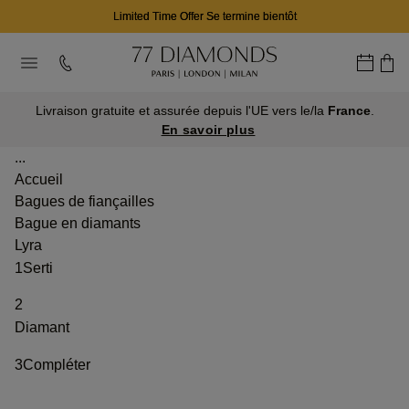
Limited Time Offer Se termine bientôt
Livraison gratuite et assurée depuis l'UE vers le/la
France
.
En savoir plus
...
Accueil
Bagues de fiançailles
Bague en diamants
Lyra
1
Serti
2
Diamant
3
Compléter