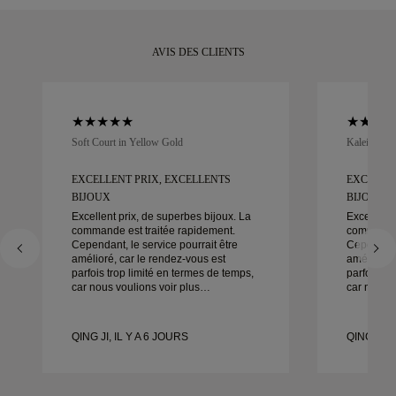
AVIS DES CLIENTS
Soft Court in Yellow Gold
Kaleida Oc
EXCELLENT PRIX, EXCELLENTS
EXCELLEN
BIJOUX
BIJOUX
Excellent prix, de superbes bijoux. La
Excellent 
commande est traitée rapidement.
commande 
Cependant, le service pourrait être
Cependant,
amélioré, car le rendez-vous est
amélioré, 
parfois trop limité en termes de temps,
parfois tr
car nous voulions voir plus
car nous v
d’échantillons mais devons prendre un
d’échanti
autre rendez-vous pour un autre jour.
autre rend
Globalement une bonne expérience,
Globaleme
QING JI, IL Y A 6 JOURS
QING JI, 
des bijoux de bonne qualité. Ma
des bijou
femme est heureuse.
femme est