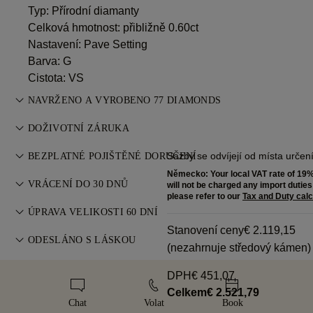
Typ: Přírodní diamanty
Celková hmotnost: přibližně 0.60ct
Nastavení: Pave Setting
Barva: G
Cistota: VS
NAVRŽENO A VYROBENO 77 DIAMONDS
Umění šperkařství zdokonalené mistry 77 Diamonds — jeden
DOŽIVOTNÍ ZÁRUKA
kus za druhým.
Při nákupu u 77 Diamonds získáte doživotní záruku na
Sazby se odvíjejí od místa urče
BEZPLATNÉ POJIŠTĚNÉ DORUČENÍ
výrobní vady. Potřebné opravy jsou zdarma. Více informací
Německo: Your local VAT rate of 19% 
Veškeré poštovné je zdarma, bez ohledu na to, kde žijete.
najdete v
VRÁCENÍ DO 30 DNŮ
Podmínkách
.
will not be charged any import duties f
Vaše zboží zašleme bez rizika & plně pojištěné
please refer to our
Tax and Duty calc
Pokud nejste zcela spokojeni, můžete nákup vrátit nebo
prostřednictvím speciální doručovací služby FedEx nebo DHL
ÚPRAVA VELIKOSTI 60 DNÍ
vyměnit do 30 dnů. Více informací v
Podmínkách
.
přímo k vašim dveřím. Všechny naše objednávky pojišťujeme,
Stanovení ceny
€ 2.119,15
Pro perfektní padnutí nabízí 77 Diamonds bezplatnou úpravu
ODESLÁNO S LÁSKOU
abychom předešli jakýmkoli problémům s doručením. U
(nezahrnuje středový kámen)
velikosti do 60 dnů od doručení. Více v
zásadách velikostí
.
některých položek vysoké hodnoty využíváme specializované
Každému šperku věnujeme maximální péči. Váš ručně
DPH
€ 451,07
přepravní služby, jako je Malca-Amit nebo Brinks. Pokud
vyrobený kousek dorazí v naší ikonické žluté krabičce, pečlivě
Celkem
€ 2.521,79
nebudete se svým nákupem zcela spokojeni, můžete jej do
zabalený a připravený na váš okamžik.
Chat
Volat
Book