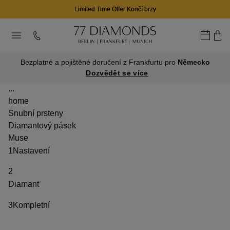
Limited Time Offer Končí brzy
Bezplatné a pojištěné doručení z Frankfurtu pro
Německo
Dozvědět se více
...
home
Snubní prsteny
Diamantový pásek
Muse
1
Nastavení
2
Diamant
3
Kompletní