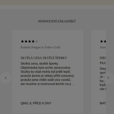
30 dnů vrátit nebo vyměnit.
HODNOCENÍ ZÁKAZNÍKŮ
Kaleida Octagon in Yellow Gold
Aurelle in 
SKVĚLÁ CENA SKVĚLÉ ŠPERKY
DIEGO B
PRACOVAT
Skvělá cena, skvělé šperky.
Objednávka byla rychle zpracována.
Diego byl
Služby by však mohly být ještě lepší,
spolupráci
protože termín je někdy příliš omezený,
Jeho služb
protože jsme chtěli vidět více vzorků,
byly výji
ale musíme si rezervovat termín na jiný
Každý det
den. Celkově dobrý zážitek, kvalitní
vše bylo 
šperky. Manželka je šťastná.
bychom bý
doporučuj
krásné, d
QING JI, PŘED 6 DNY
MATEUSZ
prsteny.