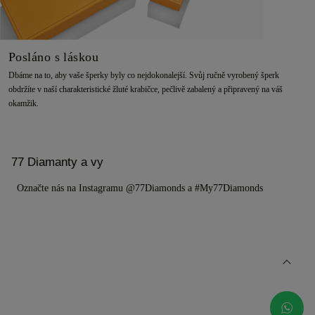
Posláno s láskou
Dbáme na to, aby vaše šperky byly co nejdokonalejší. Svůj ručně vyrobený šperk
obdržíte v naší charakteristické žluté krabičce, pečlivě zabalený a připravený na váš
okamžik.
77 Diamanty a vy
Označte nás na Instagramu @77Diamonds a #My77Diamonds