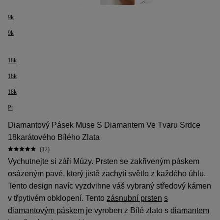
9k
9k
18k
18k
18k
Pt
Diamantový Pásek Muse S Diamantem Ve Tvaru Srdce
18karátového Bílého Zlata
(12)
Vychutnejte si záři Múzy. Prsten se zakřiveným páskem
osázeným pavé, který jistě zachytí světlo z každého úhlu.
Tento design navíc vyzdvihne váš vybraný středový kámen
v třpytivém obklopení. Tento
zásnubní prsten
s
diamantovým páskem
je vyroben z Bílé zlato s
diamantem