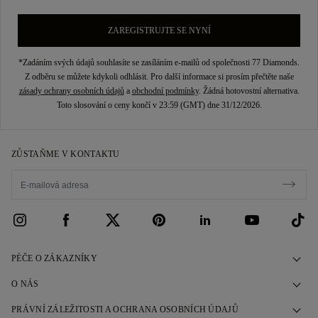
ZAREGISTRUJTE SE NYNÍ
*Zadáním svých údajů souhlasíte se zasíláním e-mailů od společnosti 77 Diamonds.
Z odběru se můžete kdykoli odhlásit. Pro další informace si prosím přečtěte naše
zásady ochrany osobních údajů
a
obchodní podmínky
. Žádná hotovostní alternativa.
Toto slosování o ceny končí v 23:59 (GMT) dne 31/12/2026.
ZŮSTAŇME V KONTAKTU
PÉČE O ZÁKAZNÍKY
Kontaktujte nás
O NÁS
Rezervovat schůzku
Náš Příběh
PRÁVNÍ ZÁLEŽITOSTI A OCHRANA OSOBNÍCH ÚDAJŮ